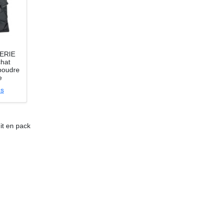
RERIE
chat
poudre
e
es
it en pack