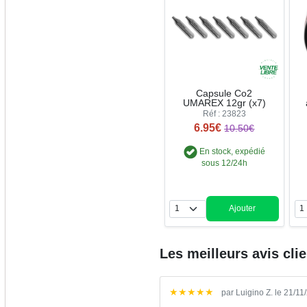
Capsule Co2
UMAREX 12gr (x7)
Réf : 23823
6.95€
10.50€
En stock, expédié
sous 12/24h
Ajouter
Quantité
Les meilleurs avis cli
★
★
★
★
★
par Luigino Z. le 21/1