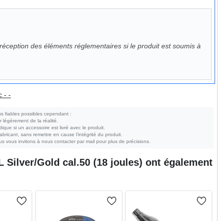
éception des éléments réglementaires si le produit est soumis à
 - -
s fiables possibles cependant :
r légèrement de la réalité.
ndique si un accessoire est livré avec le produit.
bricant, sans remettre en cause l'intégrité du produit.
s vous invitons à nous contacter par mail pour plus de précisions.
Silver/Gold cal.50 (18 joules)
ont également