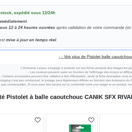
 stock, expédié sous 12/24h
immédiatement
.
sous 12 à 24 heures ouvrées
après validation de votre commande (et r
 est
mise à jour en temps réel
.
- - Voir plus de Pistolet balle caoutchouc
L'Armurerie Lavaux s'engage à produire sur ses fiches produits des images les plu
- Les couleurs peuvent varier en fonction de l'affichage des écrans et différe
- Certains accessoires peuvent être utilisées à titre d'illustration, seule la fiche descriptive vous i
ckaging n'est pas contractuel, le boitage peut légèrement différer en fonction des évolutions du fa
pas contractuelles. Si vous avez des doutes sur la conformité entre une image et un produit, nou
eté
Pistolet à balle caoutchouc CANIK SFX RIVAL 