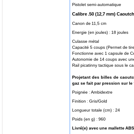
Pistolet semi-automatique
Calibre
.50 (12,7 mm) Caoutc
Canon de
11,5 cm
Energie (en joules) :
18 joules
Culasse métal
Capacité 5 coups (Permet de tire
Fonctionne avec 1 capsule de Co
Autonomie de 14 coups avec un
Rail picatinny tactique sous le c
Projetant des billes de caout
gaz se fait par pression sur le
Poignée :
Ambidextre
Finition :
Gris/Gold
Longueur totale (cm) :
24
Poids (en g) :
960
Livré(e) avec
une mallette ABS