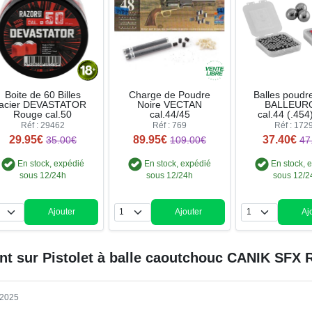
Boite de 60 Billes
Charge de Poudre
Balles poudr
acier DEVASTATOR
Noire VECTAN
BALLEUR
Rouge cal.50
cal.44/45
cal.44 (.454
Réf : 29462
Réf : 769
Réf : 172
29.95€
89.95€
37.40€
35.00€
109.00€
47
En stock, expédié
En stock, expédié
En stock, 
sous 12/24h
sous 12/24h
sous 12/2
Ajouter
Ajouter
Aj
Quantité
Quantité
Qua
ent sur
Pistolet à balle caoutchouc CANIK SFX RI
1/2025