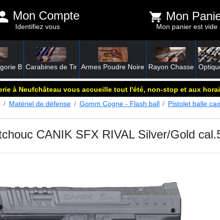
Mon Compte
Mon Panie
Identifiez vous
Mon panier est vide
gorie B
Carabines de Tir
Armes Poudre Noire
Rayon Chasse
Optiqu
rie à Neufchâteau vous accueille tout l'été, non-stop et aux horai
l
Matériel de défense
Gomm Cogne - Flash ball
Pistolet balle c
outchouc CANIK SFX RIVAL Silver/Gold cal.5