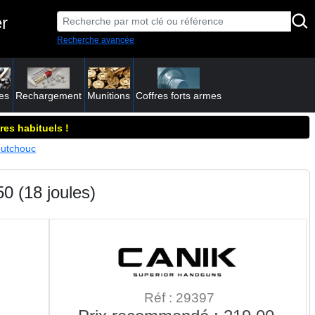
r
Recherche avancée
es
Rechargement
Munitions
Coffres forts armes
res habituels !
aoutchouc
0 (18 joules)
Réf : 29397