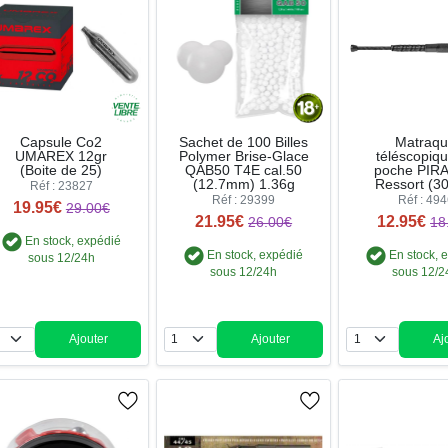
Capsule Co2
Sachet de 100 Billes
Matraq
UMAREX 12gr
Polymer Brise-Glace
téléscopiq
(Boite de 25)
QAB50 T4E cal.50
poche PIR
(12.7mm) 1.36g
Ressort (3
Réf : 23827
Réf : 29399
Réf : 49
19.95€
29.00€
21.95€
12.95€
26.00€
18
En stock, expédié
En stock, expédié
En stock, 
sous 12/24h
sous 12/24h
sous 12/2
Ajouter
Ajouter
Aj
Quantité
Quantité
Qua