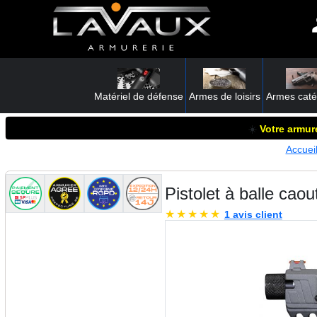
Matériel de défense
Armes de loisirs
Armes caté
☀️
Votre armure
Accuei
Pistolet à balle ca
★
★
★
★
★
1 avis client