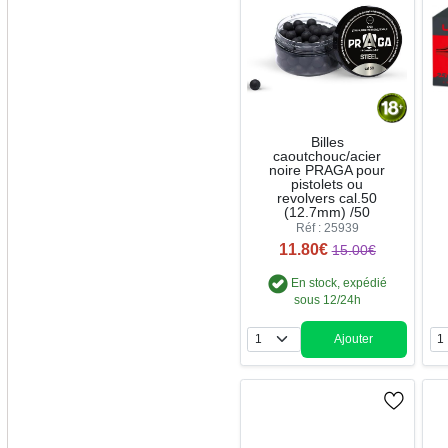
Billes
caoutchouc/acier
noire PRAGA pour
pistolets ou
revolvers cal.50
(12.7mm) /50
Réf : 25939
11.80€
15.00€
En stock, expédié
sous 12/24h
Ajouter
Quantité