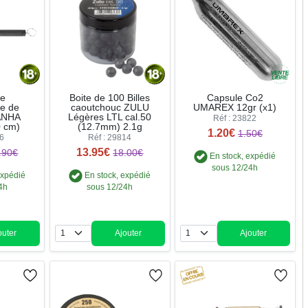
ue
Boite de 100 Billes
Capsule Co2
ue de
caoutchouc ZULU
UMAREX 12gr (x1)
ANHA
Légères LTL cal.50
Réf : 23822
0 cm)
(12.7mm) 2.1g
1.20€
1.50€
46
Réf : 29814
13.95€
.90€
18.00€
En stock, expédié
sous 12/24h
expédié
En stock, expédié
4h
sous 12/24h
outer
Ajouter
Ajouter
ntité
Quantité
Quantité