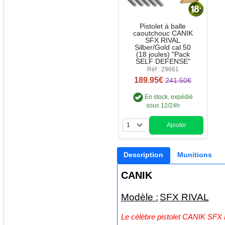
Pistolet à balle
caoutchouc CANIK
SFX RIVAL
Silber/Gold cal.50
(18 joules) "Pack
SELF DEFENSE"
Réf : 29661
189.95€
241.50€
En stock, expédié
sous 12/24h
Ajouter
Quantité
Description
Munitions
CANIK
Modèle :
SFX RIVAL
Le célèbre pistolet CANIK SFX R