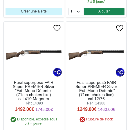
2 à 5 jours*
Créer une alerte
Ajouter
Quantité
Fusil superposé FAIR
Fusil superposé FAIR
Super PREMIER Silver
Super PREMIER Silver
"Ext. Mono Détente"
"Ext. Mono Détente"
(71cm chokes fixe)
(71cm chokes fixe)
cal.410 Magnum
cal.12/76
Réf : 14393
Réf : 14388
1492.00€
1249.00€
1745.00€
1460.00€
Disponible, expédié sous
Rupture de stock
2 à 5 jours*