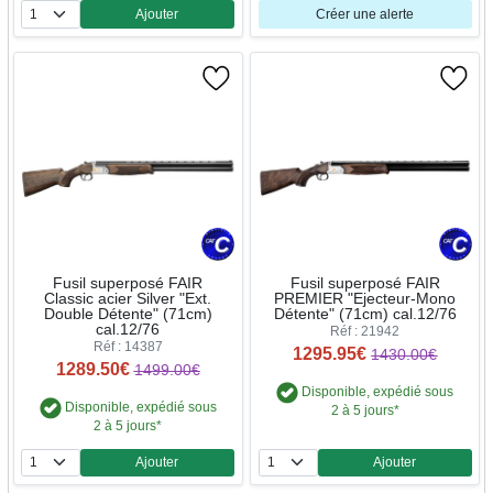
Ajouter
Créer une alerte
Quantité
Fusil superposé FAIR
Fusil superposé FAIR
Classic acier Silver "Ext.
PREMIER "Ejecteur-Mono
Double Détente" (71cm)
Détente" (71cm) cal.12/76
cal.12/76
Réf : 21942
Réf : 14387
1295.95€
1430.00€
1289.50€
1499.00€
Disponible, expédié sous
Disponible, expédié sous
2 à 5 jours*
2 à 5 jours*
Ajouter
Ajouter
Quantité
Quantité