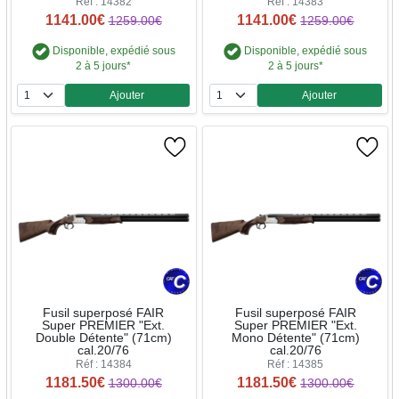
Réf : 14382
Réf : 14383
1141.00€
1141.00€
1259.00€
1259.00€
Disponible, expédié sous
Disponible, expédié sous
2 à 5 jours*
2 à 5 jours*
Ajouter
Ajouter
Quantité
Quantité
Fusil superposé FAIR
Fusil superposé FAIR
Super PREMIER "Ext.
Super PREMIER "Ext.
Double Détente" (71cm)
Mono Détente" (71cm)
cal.20/76
cal.20/76
Réf : 14384
Réf : 14385
1181.50€
1181.50€
1300.00€
1300.00€