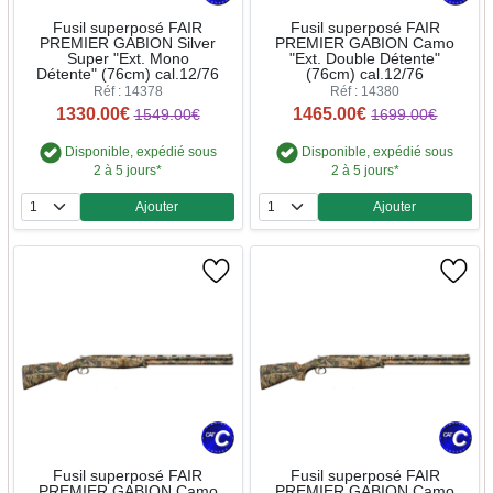
Fusil superposé FAIR
Fusil superposé FAIR
PREMIER GABION Silver
PREMIER GABION Camo
Super "Ext. Mono
"Ext. Double Détente"
Détente" (76cm) cal.12/76
(76cm) cal.12/76
Réf : 14378
Réf : 14380
1330.00€
1465.00€
1549.00€
1699.00€
Disponible, expédié sous
Disponible, expédié sous
2 à 5 jours*
2 à 5 jours*
Ajouter
Ajouter
Quantité
Quantité
Fusil superposé FAIR
Fusil superposé FAIR
PREMIER GABION Camo
PREMIER GABION Camo