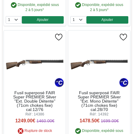
Disponible, expédié sous
Disponible, expédié sous
2 à 5 jours*
2 à 5 jours*
Ajouter
Ajouter
Quantité
Quantité
Fusil superposé FAIR
Fusil superposé FAIR
Super PREMIER Silver
Super PREMIER Silver
"Ext. Double Détente"
"Ext. Mono Détente"
(71cm chokes fixe)
(71cm chokes fixe)
cal.12/76
cal.28/70
Réf : 14386
Réf : 14392
1249.00€
1478.50€
1460.00€
1699.00€
Rupture de stock
Disponible, expédié sous