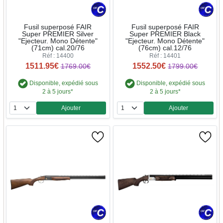
Fusil superposé FAIR
Fusil superposé FAIR
Super PREMIER Silver
Super PREMIER Black
"Ejecteur. Mono Détente"
"Ejecteur. Mono Détente"
(71cm) cal.20/76
(76cm) cal.12/76
Réf : 14400
Réf : 14401
1511.95€
1552.50€
1769.00€
1799.00€
Disponible, expédié sous
Disponible, expédié sous
2 à 5 jours*
2 à 5 jours*
Ajouter
Ajouter
Quantité
Quantité