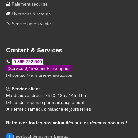
🔐
Paiement sécurisé
🚚
Livraisons & retours
🔧
Service après-vente
Contact & Services
📞
0 899 792 940
[Service 0,45 €/min + prix appel]
✉️
contact@armurerie-lavaux.com
🕒
Service client :
Mardi au vendredi : 9h30–12h / 14h–18h
✉️ Lundi : réponse par mail uniquement
❌ Fermé : samedi, dimanche et jours fériés
Retrouvez toutes nos actualités sur les réseaux sociaux !
f
Facebook Armurerie Lavaux