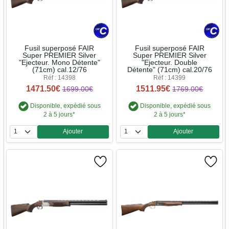
Fusil superposé FAIR
Fusil superposé FAIR
Super PREMIER Silver
Super PREMIER Silver
"Ejecteur. Mono Détente"
"Ejecteur. Double
(71cm) cal.12/76
Détente" (71cm) cal.20/76
Réf : 14398
Réf : 14399
1471.50€
1511.95€
1699.00€
1769.00€
Disponible, expédié sous
Disponible, expédié sous
2 à 5 jours*
2 à 5 jours*
Ajouter
Ajouter
Quantité
Quantité