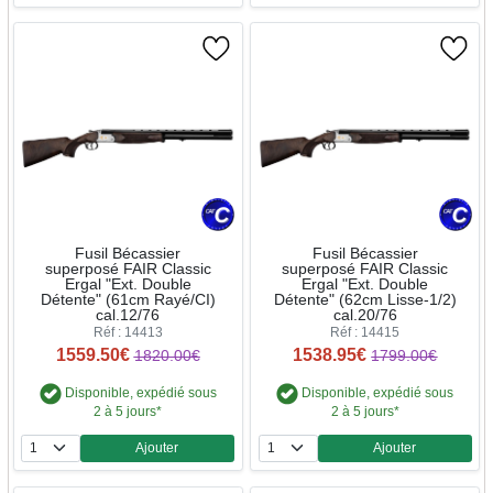
Fusil Bécassier
Fusil Bécassier
superposé FAIR Classic
superposé FAIR Classic
Ergal "Ext. Double
Ergal "Ext. Double
Détente" (61cm Rayé/CI)
Détente" (62cm Lisse-1/2)
cal.12/76
cal.20/76
Réf : 14413
Réf : 14415
1559.50€
1538.95€
1820.00€
1799.00€
Disponible, expédié sous
Disponible, expédié sous
2 à 5 jours*
2 à 5 jours*
Ajouter
Ajouter
Quantité
Quantité