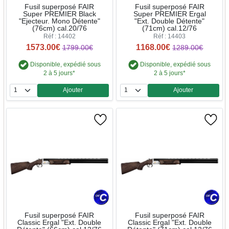
Fusil superposé FAIR
Fusil superposé FAIR
Super PREMIER Black
Super PREMIER Ergal
"Ejecteur. Mono Détente"
"Ext. Double Détente"
(76cm) cal.20/76
(71cm) cal.12/76
Réf : 14402
Réf : 14403
1573.00€
1168.00€
1799.00€
1289.00€
Disponible, expédié sous
Disponible, expédié sous
2 à 5 jours*
2 à 5 jours*
Ajouter
Ajouter
Quantité
Quantité
Fusil superposé FAIR
Fusil superposé FAIR
Classic Ergal "Ext. Double
Classic Ergal "Ext. Double