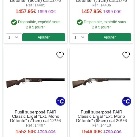
Détente" (66cm) cal.12/76
Détente" (71cm) cal.12/76
Réf : 14405
Réf : 14406
1457.95€
1457.95€
1699.00€
1699.00€
Disponible, expédié sous
Disponible, expédié sous
2 à 5 jours*
2 à 5 jours*
Ajouter
Ajouter
Quantité
Quantité
Fusil superposé FAIR
Fusil superposé FAIR
Classic Ergal "Ext. Mono
Classic Ergal "Ext. Mono
Détente" (71cm) cal.12/76
Détente" (68cm) cal.20/76
Réf : 14407
Réf : 14410
1552.50€
1546.00€
1799.00€
1799.00€