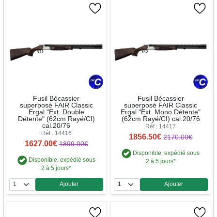
Fusil Bécassier
Fusil Bécassier
superposé FAIR Classic
superposé FAIR Classic
Ergal "Ext. Double
Ergal "Ext. Mono Détente"
Détente" (62cm Rayé/CI)
(62cm Rayé/CI) cal.20/76
cal.20/76
Réf : 14417
Réf : 14416
1856.50€
2170.00€
1627.00€
1899.00€
Disponible, expédié sous
Disponible, expédié sous
2 à 5 jours*
2 à 5 jours*
Ajouter
Ajouter
Quantité
Quantité