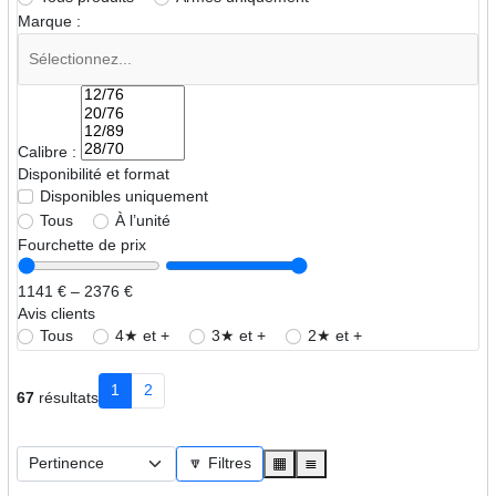
Marque :
Calibre :
Disponibilité et format
Disponibles uniquement
Tous
À l’unité
Fourchette de prix
1141 € – 2376 €
Avis clients
Tous
4★ et +
3★ et +
2★ et +
1
2
67
résultats
🔽 Filtres
▦
≣