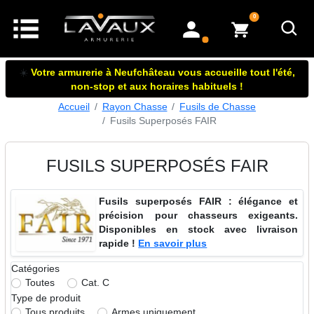
articles dans le panier
0
mon compte
☀️
Votre armurerie à Neufchâteau vous accueille tout l'été,
non-stop et aux horaires habituels !
Accueil
Rayon Chasse
Fusils de Chasse
Fusils Superposés FAIR
FUSILS SUPERPOSÉS FAIR
Fusils superposés FAIR : élégance et
précision pour chasseurs exigeants.
Disponibles en stock avec livraison
rapide !
En savoir plus
Catégories
Toutes
Cat. C
Type de produit
Tous produits
Armes uniquement