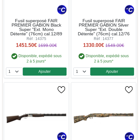
Fusil superposé FAIR
Fusil superposé FAIR
PREMIER GABION Black
PREMIER GABION Silver
Super "Ext. Mono
Super "Ext. Double
Détente" (76cm) cal.12/89
Détente" (76cm) cal.12/76
Réf : 14375
Réf : 14377
1451.50€
1330.00€
1699.00€
1549.00€
Disponible, expédié sous
Disponible, expédié sous
2 à 5 jours*
2 à 5 jours*
Ajouter
Ajouter
Quantité
Quantité