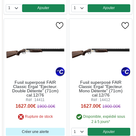
Ajouter
Ajouter
Quantité
Quantité
Fusil superposé FAIR
Fusil superposé FAIR
Classic Ergal "Ejecteur.
Classic Ergal "Ejecteur.
Double Détente" (71cm)
Mono Détente" (71cm)
cal.12/76
cal.12/76
Réf : 14411
Réf : 14412
1627.00€
1627.00€
1900.00€
1900.00€
Rupture de stock
Disponible, expédié sous
2 à 5 jours*
Créer une alerte
Ajouter
Quantité