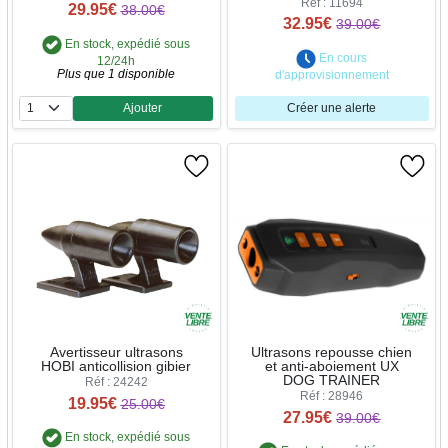
Réf : 11694
29.95€
38.00€
32.95€
39.00€
En stock, expédié sous
En cours
12/24h
Plus que 1 disponible
d'approvisionnement
Ajouter
Créer une alerte
Quantité
Avertisseur ultrasons
Ultrasons repousse chien
HOBI anticollision gibier
et anti-aboiement UX
DOG TRAINER
Réf : 24242
Réf : 28946
19.95€
25.00€
27.95€
39.00€
En stock, expédié sous