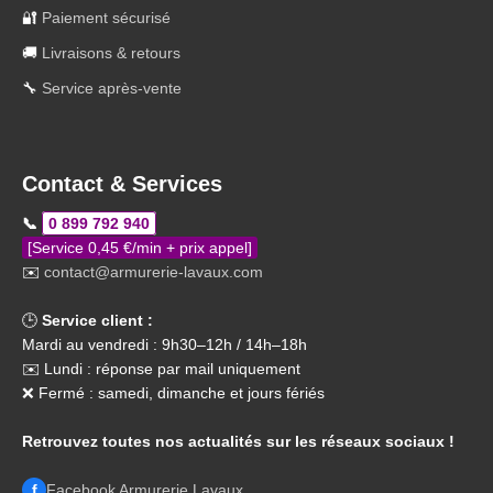
🔐
Paiement sécurisé
🚚
Livraisons & retours
🔧
Service après-vente
Contact & Services
📞
0 899 792 940
[Service 0,45 €/min + prix appel]
✉️
contact@armurerie-lavaux.com
🕒
Service client :
Mardi au vendredi : 9h30–12h / 14h–18h
✉️ Lundi : réponse par mail uniquement
❌ Fermé : samedi, dimanche et jours fériés
Retrouvez toutes nos actualités sur les réseaux sociaux !
f
Facebook Armurerie Lavaux