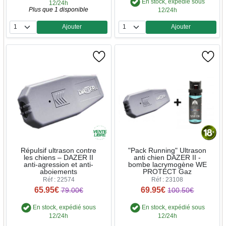
En stock, expédié sous
12/24h
Plus que 1 disponible
12/24h
Ajouter
Ajouter
Quantité
Quantité
Répulsif ultrason contre
"Pack Running" Ultrason
les chiens – DAZER II
anti chien DAZER II -
anti-agression et anti-
bombe lacrymogène WE
aboiements
PROTECT Gaz
Réf : 22574
Réf : 23108
65.95€
69.95€
79.00€
100.50€
En stock, expédié sous
En stock, expédié sous
12/24h
12/24h