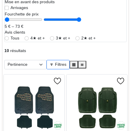
Mise en avant des produits
Arrivages
Fourchette de prix
5 € – 73 €
Avis clients
Tous
4★ et +
3★ et +
2★ et +
10
résultats
🔽 Filtres
▦
≣