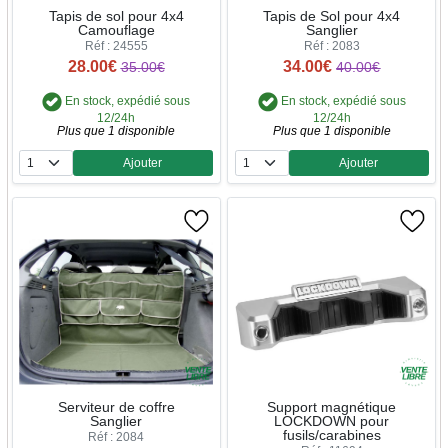
Tapis de sol pour 4x4
Tapis de Sol pour 4x4
Camouflage
Sanglier
Réf : 24555
Réf : 2083
28.00€
34.00€
35.00€
40.00€
En stock, expédié sous
En stock, expédié sous
12/24h
12/24h
Plus que 1 disponible
Plus que 1 disponible
Ajouter
Ajouter
Quantité
Quantité
Serviteur de coffre
Support magnétique
Sanglier
LOCKDOWN pour
fusils/carabines
Réf : 2084