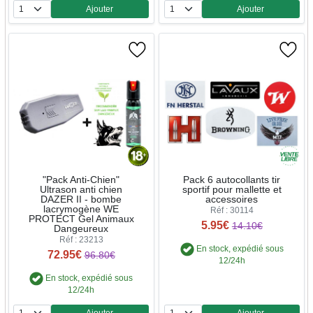
Ajouter
Ajouter
Quantité
Quantité
"Pack Anti-Chien"
Pack 6 autocollants tir
Ultrason anti chien
sportif pour mallette et
DAZER II - bombe
accessoires
lacrymogène WE
Réf : 30114
PROTECT Gel Animaux
5.95€
14.10€
Dangeureux
Réf : 23213
En stock, expédié sous
72.95€
96.80€
12/24h
En stock, expédié sous
12/24h