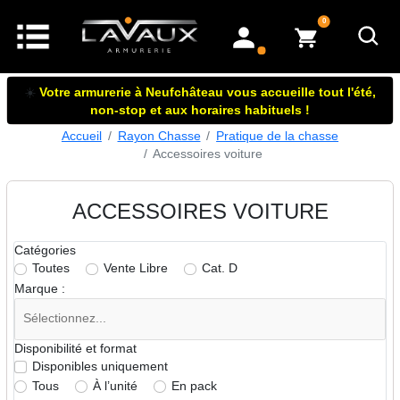
articles dans le panier
0
mon compte
☀️
Votre armurerie à Neufchâteau vous accueille tout l'été,
non-stop et aux horaires habituels !
Accueil
Rayon Chasse
Pratique de la chasse
Accessoires voiture
ACCESSOIRES VOITURE
Catégories
Toutes
Vente Libre
Cat. D
Marque :
Disponibilité et format
Disponibles uniquement
Tous
À l’unité
En pack