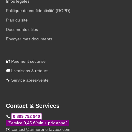
Infos légales
Politique de confidentialité (RGPD)
Plan du site
Documents utiles
Envoyer mes documents
🔐
Paiement sécurisé
🚚
Livraisons & retours
🔧
Service après-vente
Contact & Services
📞
0 899 792 940
[Service 0,45 €/min + prix appel]
✉️
contact@armurerie-lavaux.com