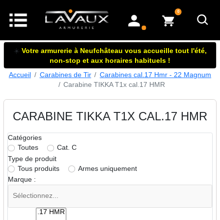
articles dans le panier
0
mon compte
☀️
Votre armurerie à Neufchâteau vous accueille tout l'été,
non-stop et aux horaires habituels !
Accueil
Carabines de Tir
Carabines cal.17 Hmr - 22 Magnum
Carabine TIKKA T1x cal.17 HMR
CARABINE TIKKA T1X CAL.17 HMR
Catégories
Toutes
Cat. C
Type de produit
Tous produits
Armes uniquement
Marque :