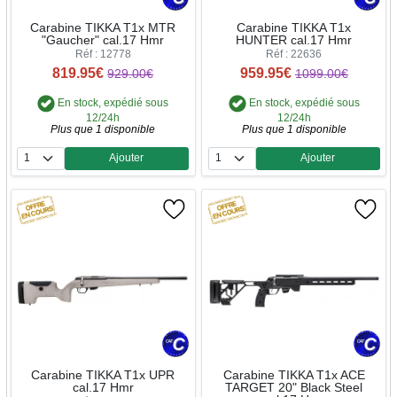
Carabine TIKKA T1x MTR
Carabine TIKKA T1x
"Gaucher" cal.17 Hmr
HUNTER cal.17 Hmr
Réf : 12778
Réf : 22636
819.95€
959.95€
929.00€
1099.00€
En stock, expédié sous
En stock, expédié sous
12/24h
12/24h
Plus que 1 disponible
Plus que 1 disponible
Ajouter
Ajouter
Quantité
Quantité
Carabine TIKKA T1x UPR
Carabine TIKKA T1x ACE
cal.17 Hmr
TARGET 20" Black Steel