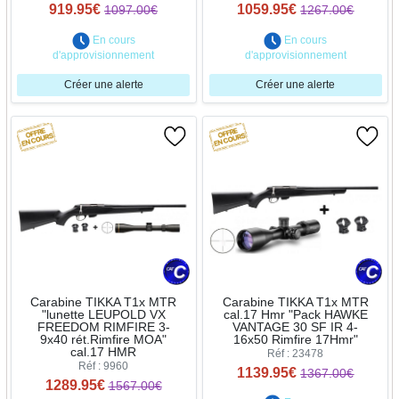
919.95€
1059.95€
1097.00€
1267.00€
En cours
En cours
d'approvisionnement
d'approvisionnement
Créer une alerte
Créer une alerte
Carabine TIKKA T1x MTR
Carabine TIKKA T1x MTR
"lunette LEUPOLD VX
cal.17 Hmr "Pack HAWKE
FREEDOM RIMFIRE 3-
VANTAGE 30 SF IR 4-
9x40 rét.Rimfire MOA"
16x50 Rimfire 17Hmr"
cal.17 HMR
Réf : 23478
Réf : 9960
1139.95€
1367.00€
1289.95€
1567.00€