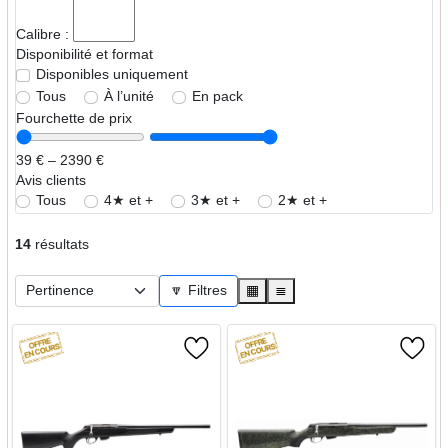
Calibre :
Disponibilité et format
Disponibles uniquement
Tous
À l’unité
En pack
Fourchette de prix
39 € – 2390 €
Avis clients
Tous
4★ et +
3★ et +
2★ et +
14
résultats
🔽 Filtres
▦
≣