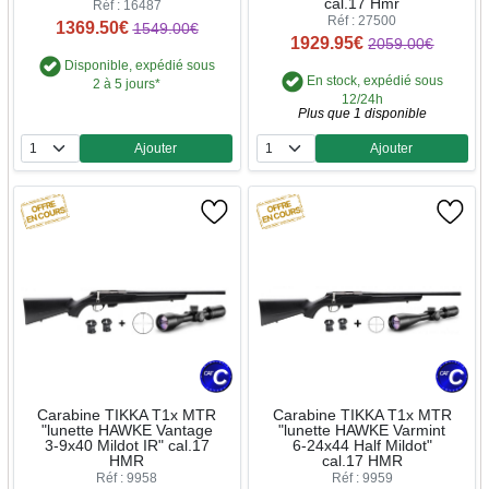
cal.17 Hmr
Réf : 16487
Réf : 27500
1369.50€
1549.00€
1929.95€
2059.00€
Disponible, expédié sous
En stock, expédié sous
2 à 5 jours*
12/24h
Plus que 1 disponible
Ajouter
Ajouter
Quantité
Quantité
Carabine TIKKA T1x MTR
Carabine TIKKA T1x MTR
"lunette HAWKE Vantage
"lunette HAWKE Varmint
3-9x40 Mildot IR" cal.17
6-24x44 Half Mildot"
HMR
cal.17 HMR
Réf : 9958
Réf : 9959