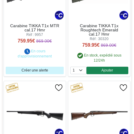
Carabine TIKKA T1x MTR
Carabine TIKKA T1x
cal.17 Hmr
Roughtech Emerald
cal.17 Hmr
Réf : 9957
Réf : 30320
759.95€
869.00€
759.95€
869.00€
En cours
En stock, expédié sous
d'approvisionnement
12/24h
Créer une alerte
Ajouter
Quantité