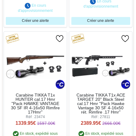
En cours
En cours
d'approvisionnement
d'approvisionnement
Créer une alerte
Créer une alerte
Carabine TIKKA T1x
Carabine TIKKA T1x ACE
HUNTER cal.17 Hmr
TARGET 20" Black Steel
"Pack HAWKE VANTAGE
cal.17 Hmr "Pack Hawke
30 SF IR 4-16x50 Rimfire
Vantage 30 SF 4-16x50
17Hmr"
rét. Rimfire .17 Hmr"
Réf : 23474
Réf : 27811
1339.95€
2389.95€
1597.00€
2666.00€
En stock, expédié sous
En stock, expédié sous