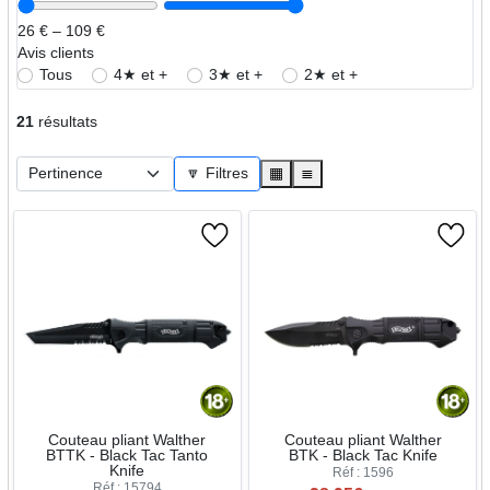
26 € – 109 €
Avis clients
Tous
4★ et +
3★ et +
2★ et +
21
résultats
🔽 Filtres
▦
≣
Couteau pliant Walther
Couteau pliant Walther
BTTK - Black Tac Tanto
BTK - Black Tac Knife
Knife
Réf : 1596
Réf : 15794