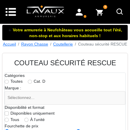
articles dans le panier
0
mon compte
☀️
Votre armurerie à Neufchâteau vous accueille tout l'été,
non-stop et aux horaires habituels !
Accueil
Rayon Chasse
Coutellerie
Couteau sécurité RESCUE
COUTEAU SÉCURITÉ RESCUE
Catégories
Toutes
Cat. D
Marque :
Disponibilité et format
Disponibles uniquement
Tous
À l’unité
Fourchette de prix