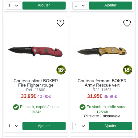
Ajouter
Ajouter
Quantité
Quantité
Couteau pliant BOKER
Couteau fermant BOKER
Fire Fighter rouge
Army Rescue vert
Réf : 11600
Réf : 11601
33.95€
31.95€
40.00€
35.90€
En stock, expédié sous
En stock, expédié sous
12/24h
12/24h
Plus que 1 disponible
Ajouter
Ajouter
Quantité
Quantité