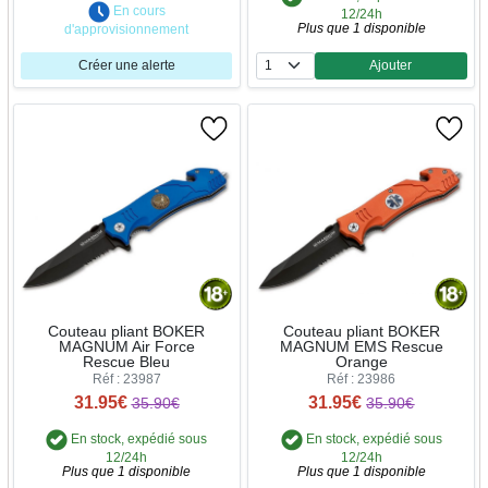
En cours
12/24h
Plus que 1 disponible
d'approvisionnement
Créer une alerte
Ajouter
Quantité
Couteau pliant BOKER
Couteau pliant BOKER
MAGNUM Air Force
MAGNUM EMS Rescue
Rescue Bleu
Orange
Réf : 23987
Réf : 23986
31.95€
31.95€
35.90€
35.90€
En stock, expédié sous
En stock, expédié sous
12/24h
12/24h
Plus que 1 disponible
Plus que 1 disponible