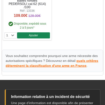
Balles rondes
PEDERSOLI cal.62 (614)
/100
Réf : 13336
109.00€
128.00€
Disponible, expédié sous
2 à 5 jours*
Ajouter
Quantité
Vous souhaitez comprendre pourquoi une arme nécessite des
autorisations spécifiques ? Découvrez en détail
quels critères
déterminent la classification d'une arme en France
.
Information relative à un incident de sécurité
Une page d'information est disponible afin de présenter