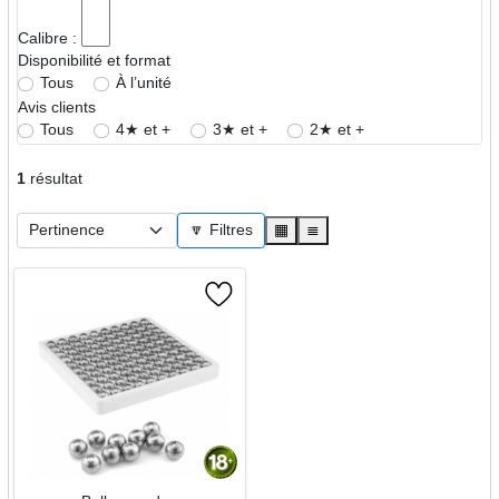
Calibre :
Disponibilité et format
Tous
À l’unité
Avis clients
Tous
4★ et +
3★ et +
2★ et +
1
résultat
🔽 Filtres
▦
≣