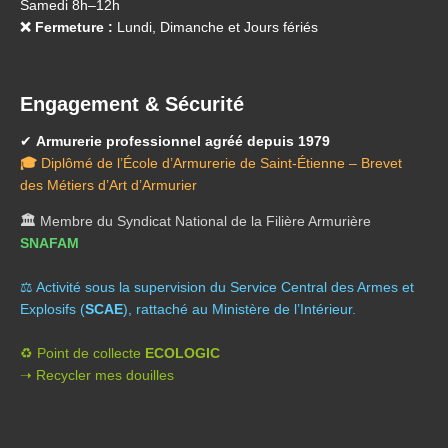
Samedi 8h–12h
❌ Fermeture :
Lundi, Dimanche et Jours fériés
Engagement & Sécurité
✔
Armurerie professionnel agréé depuis 1979
🎓
Diplômé de l’École d’Armurerie de Saint-Étienne – Brevet
des Métiers d’Art d’Armurier
🏛️
Membre du Syndicat National de la Filière Armurière
SNAFAM
⚖️ A
ctivité sous la supervision du Service Central des Armes et
Explosifs (
SCAE
), rattaché au Ministère de l’Intérieur.
♻️ Point de collecte
ECOLOGIC
➝ Recycler mes douilles