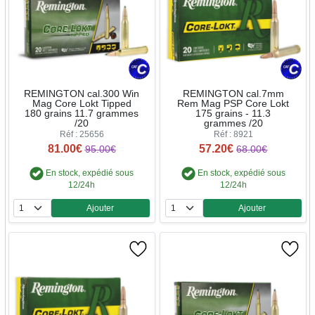
REMINGTON cal.300 Win
REMINGTON cal.7mm
Mag Core Lokt Tipped
Rem Mag PSP Core Lokt
180 grains 11.7 grammes
175 grains - 11.3
/20
grammes /20
Réf : 25656
Réf : 8921
81.00€
57.20€
95.00€
68.00€
En stock, expédié sous
En stock, expédié sous
12/24h
12/24h
Ajouter
Ajouter
Quantité
Quantité