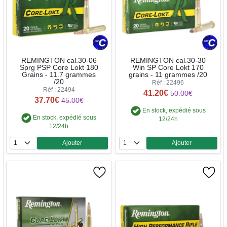
REMINGTON cal.30-06
REMINGTON cal.30-30
Sprg PSP Core Lokt 180
Win SP Core Lokt 170
Grains - 11.7 grammes
grains - 11 grammes /20
/20
Réf : 22496
Réf : 22494
41.20€
50.00€
37.70€
45.00€
En stock, expédié sous
En stock, expédié sous
12/24h
12/24h
Ajouter
Ajouter
Quantité
Quantité