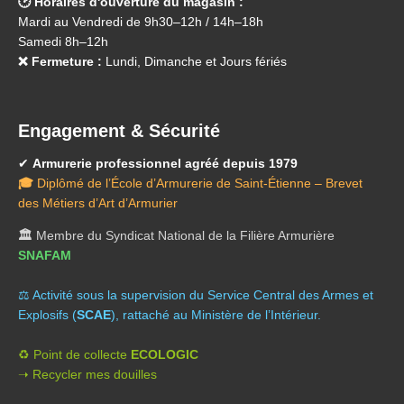
🕑 Horaires d'ouverture du magasin :
Mardi au Vendredi de 9h30–12h / 14h–18h
Samedi 8h–12h
❌ Fermeture :
Lundi, Dimanche et Jours fériés
Engagement & Sécurité
✔
Armurerie professionnel agréé depuis 1979
🎓
Diplômé de l’École d’Armurerie de Saint-Étienne – Brevet
des Métiers d’Art d’Armurier
🏛️
Membre du Syndicat National de la Filière Armurière
SNAFAM
⚖️ A
ctivité sous la supervision du Service Central des Armes et
Explosifs (
SCAE
), rattaché au Ministère de l’Intérieur.
♻️ Point de collecte
ECOLOGIC
➝ Recycler mes douilles