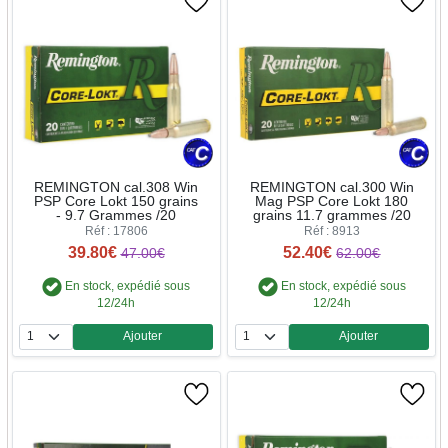
REMINGTON cal.308 Win
REMINGTON cal.300 Win
PSP Core Lokt 150 grains
Mag PSP Core Lokt 180
- 9.7 Grammes /20
grains 11.7 grammes /20
Réf : 17806
Réf : 8913
39.80€
52.40€
47.00€
62.00€
En stock, expédié sous
En stock, expédié sous
12/24h
12/24h
Ajouter
Ajouter
Quantité
Quantité