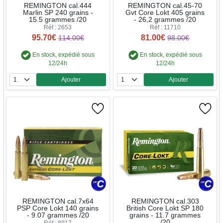
REMINGTON cal.444
REMINGTON cal.45-70
Marlin SP 240 grains -
Gvt Core Lokt 405 grains
15.5 grammes /20
- 26,2 grammes /20
Réf : 2653
Réf : 11710
95.70€
81.00€
114.00€
98.00€
En stock, expédié sous
En stock, expédié sous
12/24h
12/24h
Ajouter
Ajouter
Quantité
Quantité
REMINGTON cal.7x64
REMINGTON cal.303
PSP Core Lokt 140 grains
British Core Lokt SP 180
- 9.07 grammes /20
grains - 11.7 grammes
/20
Réf : 8917