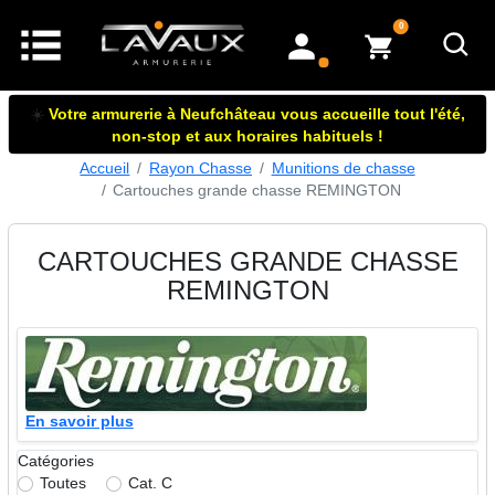
articles dans le panier
0
mon compte
☀️
Votre armurerie à Neufchâteau vous accueille tout l'été,
non-stop et aux horaires habituels !
Accueil
Rayon Chasse
Munitions de chasse
Cartouches grande chasse REMINGTON
CARTOUCHES GRANDE CHASSE
REMINGTON
En savoir plus
Catégories
Toutes
Cat. C