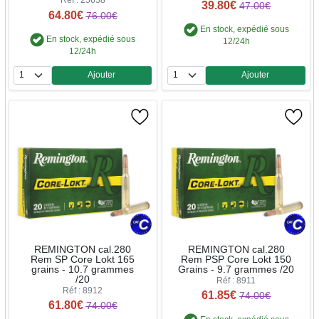
Réf : 25658
39.80€
47.00€
64.80€
76.00€
En stock, expédié sous
En stock, expédié sous
12/24h
12/24h
Ajouter
Ajouter
Quantité
Quantité
REMINGTON cal.280
REMINGTON cal.280
Rem SP Core Lokt 165
Rem PSP Core Lokt 150
grains - 10.7 grammes
Grains - 9.7 grammes /20
/20
Réf : 8911
Réf : 8912
61.85€
74.00€
61.80€
74.00€