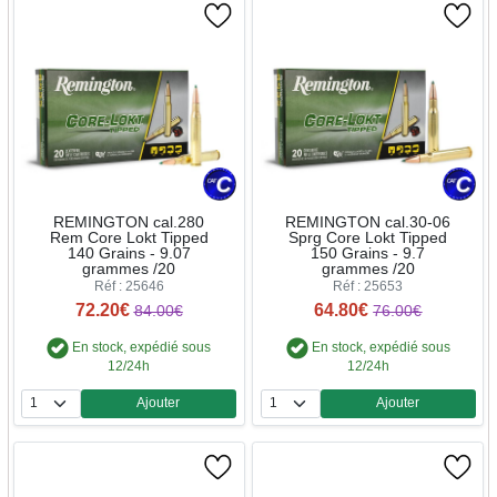
REMINGTON cal.280
REMINGTON cal.30-06
Rem Core Lokt Tipped
Sprg Core Lokt Tipped
140 Grains - 9.07
150 Grains - 9.7
grammes /20
grammes /20
Réf : 25646
Réf : 25653
72.20€
64.80€
84.00€
76.00€
En stock, expédié sous
En stock, expédié sous
12/24h
12/24h
Ajouter
Ajouter
Quantité
Quantité