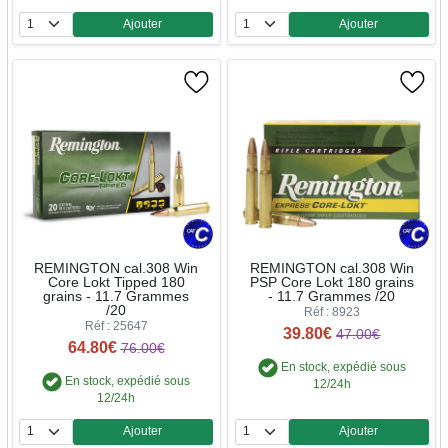
Ajouter
Ajouter
Quantité
Quantité
REMINGTON cal.308 Win
REMINGTON cal.308 Win
Core Lokt Tipped 180
PSP Core Lokt 180 grains
grains - 11.7 Grammes
- 11.7 Grammes /20
/20
Réf : 8923
Réf : 25647
39.80€
47.00€
64.80€
76.00€
En stock, expédié sous
En stock, expédié sous
12/24h
12/24h
Ajouter
Ajouter
Quantité
Quantité