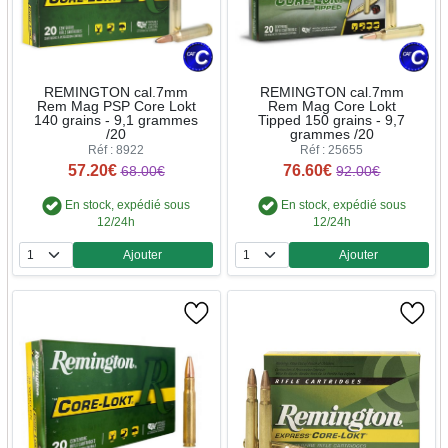
REMINGTON cal.7mm
REMINGTON cal.7mm
Rem Mag PSP Core Lokt
Rem Mag Core Lokt
140 grains - 9,1 grammes
Tipped 150 grains - 9,7
/20
grammes /20
Réf : 8922
Réf : 25655
57.20€
76.60€
68.00€
92.00€
En stock, expédié sous
En stock, expédié sous
12/24h
12/24h
Ajouter
Ajouter
Quantité
Quantité