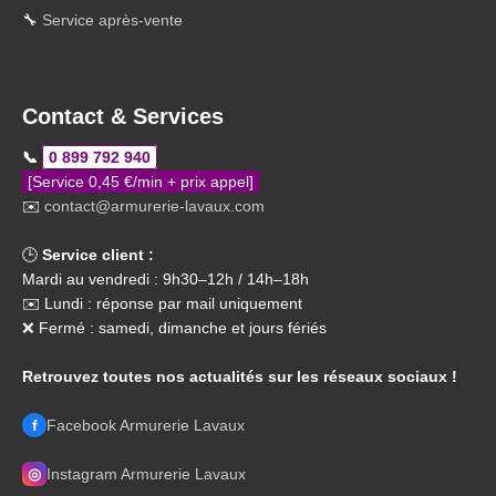
🔧
Service après-vente
Contact & Services
📞
0 899 792 940
[Service 0,45 €/min + prix appel]
✉️
contact@armurerie-lavaux.com
🕒
Service client :
Mardi au vendredi : 9h30–12h / 14h–18h
✉️ Lundi : réponse par mail uniquement
❌ Fermé : samedi, dimanche et jours fériés
Retrouvez toutes nos actualités sur les réseaux sociaux !
f
Facebook Armurerie Lavaux
◎
Instagram Armurerie Lavaux