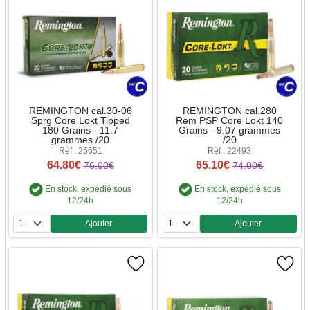
REMINGTON cal.30-06
REMINGTON cal.280
Sprg Core Lokt Tipped
Rem PSP Core Lokt 140
180 Grains - 11.7
Grains - 9.07 grammes
grammes /20
/20
Réf : 25651
Réf : 22493
64.80€
65.10€
76.00€
74.00€
En stock, expédié sous
En stock, expédié sous
12/24h
12/24h
Ajouter
Ajouter
Quantité
Quantité