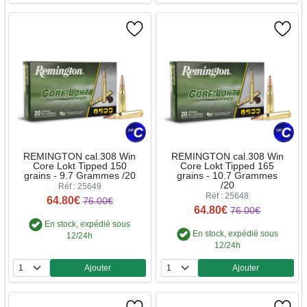
REMINGTON cal.308 Win
REMINGTON cal.308 Win
Core Lokt Tipped 150
Core Lokt Tipped 165
grains - 9.7 Grammes /20
grains - 10.7 Grammes
/20
Réf : 25649
Réf : 25648
64.80€
76.00€
64.80€
76.00€
En stock, expédié sous
En stock, expédié sous
12/24h
12/24h
Ajouter
Ajouter
Quantité
Quantité