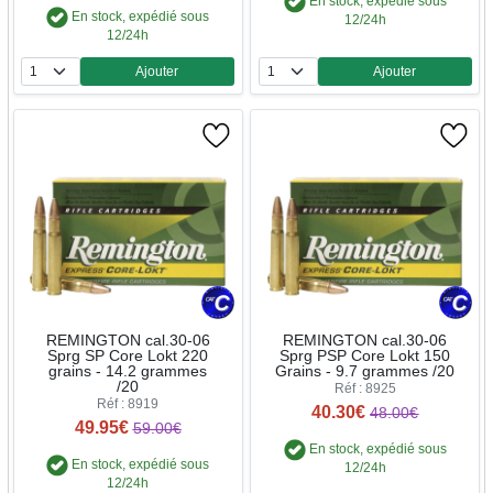
En stock, expédié sous
En stock, expédié sous
12/24h
12/24h
Ajouter
Ajouter
Quantité
Quantité
REMINGTON cal.30-06
REMINGTON cal.30-06
Sprg SP Core Lokt 220
Sprg PSP Core Lokt 150
grains - 14.2 grammes
Grains - 9.7 grammes /20
/20
Réf : 8925
Réf : 8919
40.30€
48.00€
49.95€
59.00€
En stock, expédié sous
En stock, expédié sous
12/24h
12/24h