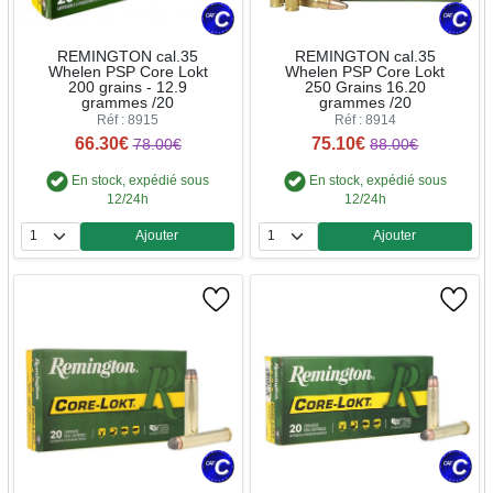
REMINGTON cal.35
REMINGTON cal.35
Whelen PSP Core Lokt
Whelen PSP Core Lokt
200 grains - 12.9
250 Grains 16.20
grammes /20
grammes /20
Réf : 8915
Réf : 8914
66.30€
75.10€
78.00€
88.00€
En stock, expédié sous
En stock, expédié sous
12/24h
12/24h
Ajouter
Ajouter
Quantité
Quantité