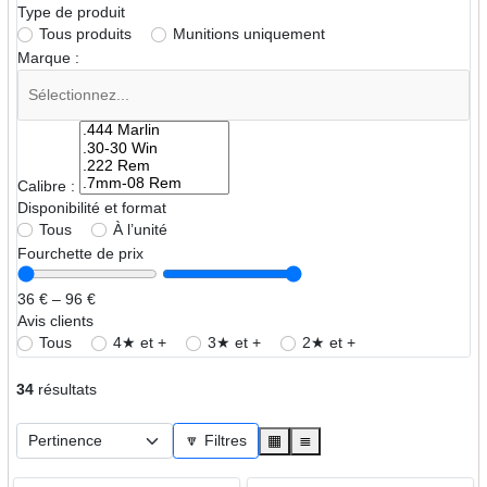
Type de produit
Tous produits
Munitions uniquement
Marque :
Calibre :
Disponibilité et format
Tous
À l’unité
Fourchette de prix
36 € – 96 €
Avis clients
Tous
4★ et +
3★ et +
2★ et +
34
résultats
🔽 Filtres
▦
≣