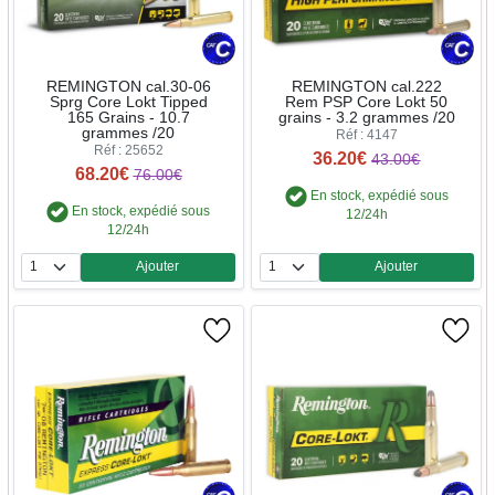
REMINGTON cal.30-06
REMINGTON cal.222
Sprg Core Lokt Tipped
Rem PSP Core Lokt 50
165 Grains - 10.7
grains - 3.2 grammes /20
grammes /20
Réf : 4147
Réf : 25652
36.20€
43.00€
68.20€
76.00€
En stock, expédié sous
En stock, expédié sous
12/24h
12/24h
Ajouter
Ajouter
Quantité
Quantité