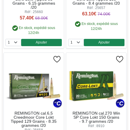
Grains - 6.15 grammes
Grains - 8.4 grammes /20
/20
Réf : 25657
Réf : 25660
63.10€
74.00€
57.40€
68.00€
En stock, expédié sous
En stock, expédié sous
12/24h
12/24h
Ajouter
Ajouter
Quantité
Quantité
REMINGTON cal.6,5
REMINGTON cal.270 Win
Creedmoor Core Lokt
SP Core Lokt 150 Grains
Tipped 129 Grains - 8.35
- 9.7 grammes /20
grammes /20
Réf : 8910