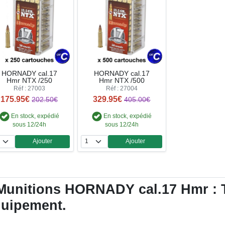
HORNADY cal.17
HORNADY cal.17
Hmr NTX /250
Hmr NTX /500
Réf : 27003
Réf : 27004
175.95€
329.95€
202.50€
405.00€
En stock, expédié
En stock, expédié
sous 12/24h
sous 12/24h
Ajouter
Ajouter
Quantité
Quantité
Munitions HORNADY cal.17 Hmr : To
équipement.