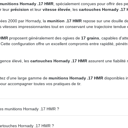
munitions Hornady .17 HMR
, spécialement conçues pour offrir des pe
r leur
précision
et leur
vitesse élevée
, les
cartouches Hornady .17
ées 2000 par Hornady, la
munition .17 HMR
repose sur une douille d
es vitesses impressionnantes tout en conservant une trajectoire tendue 
 HMR
proposent généralement des ogives de
17 grains
, capables d'att
 Cette configuration offre un excellent compromis entre rapidité, pénétrati
gence élevé, les
cartouches Hornady .17 HMR
assurent une fiabilité
fitez d'une large gamme de
munitions Hornady .17 HMR
disponibles 
pour accompagner toutes vos pratiques de tir.
é des munitions Hornady .17 HMR ?
s cartouches Hornady .17 HMR ?