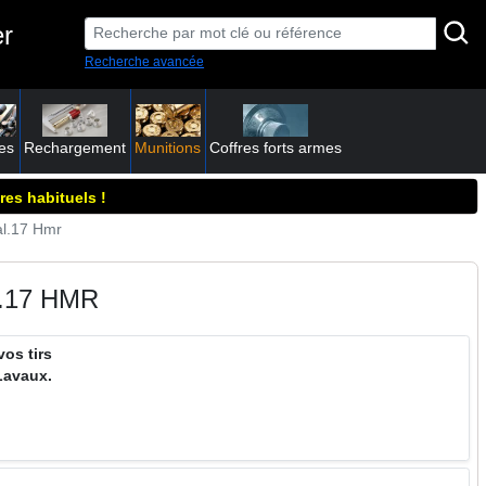
er
Recherche avancée
es
Rechargement
Munitions
Coffres forts armes
res habituels !
l.17 Hmr
.17 HMR
vos tirs
Lavaux.