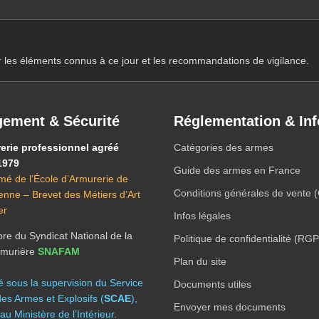
r les éléments connus à ce jour et les recommandations de vigilance.
ement & Sécurité
Réglementation & Inf
erie professionnel agréé
Catégories des armes
1979
Guide des armes en France
mé de l’École d’Armurerie de
Conditions générales de vente 
ienne – Brevet des Métiers d’Art
er
Infos légales
e du Syndicat National de la
Politique de confidentialité (RG
Armurière
SNAFAM
Plan du site
té sous la supervision du Service
Documents utiles
des Armes et Explosifs (
SCAE
),
Envoyer mes documents
au Ministère de l’Intérieur.