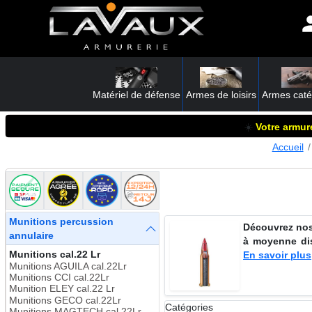
Matériel de défense
Armes de loisirs
Armes caté
☀️
Votre armure
Accueil
Munitions percussion
Découvrez nos 
annulaire
à moyenne dis
Munitions cal.22 Lr
En savoir plus
Munitions AGUILA cal.22Lr
Munitions CCI cal.22Lr
Munition ELEY cal.22 Lr
Munitions GECO cal.22Lr
Catégories
Munitions MAGTECH cal.22Lr