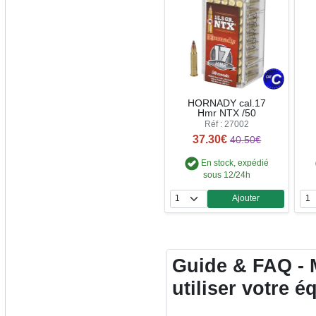
HORNADY cal.17
Hmr NTX /50
Réf : 27002
37.30€
40.50€
En stock, expédié
sous 12/24h
Ajouter
Quantité
Guide & FAQ - 
utiliser votre 