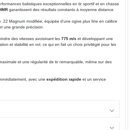
rformances balistiques exceptionnelles en tir sportif et en chasse
 HMR
garantissent des résultats constants à moyenne distance.
e .22 Magnum modifiée, équipée d'une ogive plus fine en calibre
et une grande précision.
eindre des vitesses avoisinant les
775 m/s
et développant une
on et stabilité en vol, ce qui en fait un choix privilégié pour les
 maximale et une régularité de tir remarquable, même sur des
immédiatement, avec une
expédition rapide
et un service