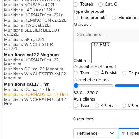
Toutes
Cat. C
Munitions NORMA cal.22Lr
Munitions LAPUA cal.22Lr
Type de produit
Munitions HORNADY cal.22Lr
Tous produits
Munitions
Munitions REMINGTON cal.22Lr
Marque :
Munitions RWS cal.22Lr
Munitions SELLIER BELLOT
cal.22Lr
Munitions SK cal.22Lr
Munitions WINCHESTER
cal.22Lr
Munitions cal.22 Magnum
Munitions HORNADY cal.22
Calibre :
Magnum
Disponibilité et format
Munitions CCI cal.22 Magnum
Tous
À l’unité
En p
Munitions WINCHESTER cal.22
Magnum
Fourchette de prix
Munitions cal.17 Hmr
Munitions CCI cal.17 Hmr
33 € – 330 €
Munitions HORNADY cal.17 Hmr
Avis clients
Munitions WINCHESTER cal.17
Hmr
Tous
4★ et +
3★ et
9
résultats
🔽 Filtre