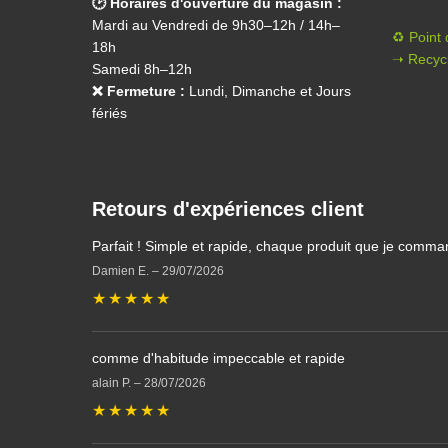
🕑 Horaires d'ouverture du magasin :
Mardi au Vendredi de 9h30–12h / 14h–
♻️ Point
18h
➝ Recycl
Samedi 8h–12h
❌ Fermeture :
Lundi, Dimanche et Jours
fériés
Retours d'expériences client
Parfait ! Simple et rapide, chaque produit que je comma
Damien E.
–
29/07/2026
★
★
★
★
★
comme d'habitude impeccable et rapide
alain P.
–
28/07/2026
★
★
★
★
★