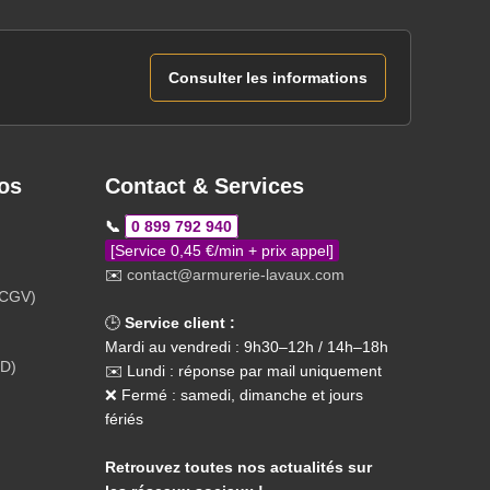
Consulter les informations
os
Contact & Services
📞
0 899 792 940
[Service 0,45 €/min + prix appel]
✉️
contact@armurerie-lavaux.com
(CGV)
🕒
Service client :
Mardi au vendredi : 9h30–12h / 14h–18h
PD)
✉️ Lundi : réponse par mail uniquement
❌ Fermé : samedi, dimanche et jours
fériés
Retrouvez toutes nos actualités sur