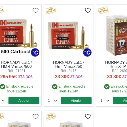
HORNADY cal.17
HORNADY cal.17
HORNADY c
HMR V-max /500
Hmr V-max /50
Hmr XTP 
Réf : 21031
Réf : 3476
Réf : 269
295.95€
33.30€
33.30€
373.00€
37.30€
37
En stock, expédié
En stock, expédié
En stock, 
sous 12/24h
sous 12/24h
sous 12/
Ajouter
Ajouter
Aj
Quantité
Quantité
Qua