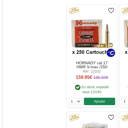
HORNADY cal.17
HMR V-max /250
Réf : 21032
159.95€
186.50€
En stock, expédié
sous 12/24h
Ajouter
Quantité