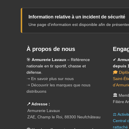
Information relative à un incident de sécurité
Une page d'information est disponible afin de présente
À propos de nous
Engag
🎯
Armurerie Lavaux
– Référence
✔
Armur
nationale en tir sportif, chasse et
depuis 
défense.
🎓
Diplô
➝ En savoir plus sur nous
Saint-Ét
➝ Découvrir les marques que nous
d’Armuri
distribuons
🏛️
Membr
Filière 
📍 Adresse :
Armurerie Lavaux
⚖️ A
ctivi
ZAE, Champ le Roi, 88300 Neufchâteau
Central 
rattaché 