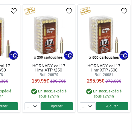
al.17
HORNADY cal.17
HORNADY cal.17
/50
Hmr XTP /250
Hmr XTP /500
78
Réf : 26979
Réf : 26981
159.95€
295.95€
.30€
186.50€
373.00€
expédié
En stock, expédié
En stock, expédié
24h
sous 12/24h
sous 12/24h
outer
Ajouter
Ajouter
ntité
Quantité
Quantité