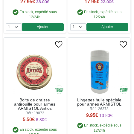
27.95€
17.95€
38.00€
22.00€
En stock, expédié sous
En stock, expédié sous
12/24h
12/24h
Ajouter
Ajouter
Quantité
Quantité
Boite de graisse
Lingettes huile spéciale
antirouille pour armes
pour armes ARMISTOL
ARMISTOL Antios
Réf : 26378
Réf : 19073
9.95€
13.80€
5.50€
6.80€
En stock, expédié sous
En stock, expédié sous
12/24h