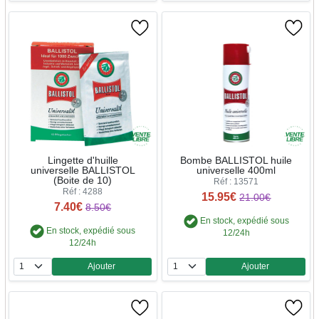
Lingette d'huille
Bombe BALLISTOL huile
universelle BALLISTOL
universelle 400ml
(Boite de 10)
Réf : 13571
Réf : 4288
15.95€
21.00€
7.40€
8.50€
En stock, expédié sous
En stock, expédié sous
12/24h
12/24h
Ajouter
Ajouter
Quantité
Quantité