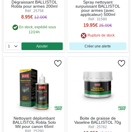
Dégraissant BALLISTOL
Spray nettoyant
Robla pour armes 200ml
surpuissant BALLISTOL
pour armes (avec
Réf : 25758
applicateur) 500ml
8.95€
12.00€
Réf : 31580
19.95€
25.00€
En stock, expédié sous
12/24h
Rupture de stock
Ajouter
Créer une alerte
Quantité
Nettoyant déplombant
Boite de graisse de
BALLISTOL Robla Solo
Vaseline BALLISTOL 70g
Mil pour canon 65ml
Réf : 25762
Réf : 25760