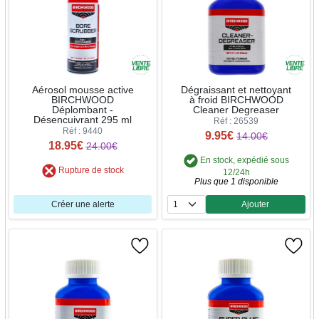
Aérosol mousse active
Dégraissant et nettoyant
BIRCHWOOD
à froid BIRCHWOOD
Déplombant -
Cleaner Degreaser
Désencuivrant 295 ml
Réf : 26539
Réf : 9440
9.95€
14.00€
18.95€
24.00€
En stock, expédié sous
Rupture de stock
12/24h
Plus que 1 disponible
Créer une alerte
Ajouter
Quantité