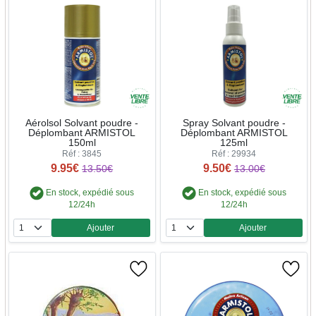
Aérolsol Solvant poudre -
Spray Solvant poudre -
Déplombant ARMISTOL
Déplombant ARMISTOL
150ml
125ml
Réf : 3845
Réf : 29934
9.95€
9.50€
13.50€
13.00€
En stock, expédié sous
En stock, expédié sous
12/24h
12/24h
Ajouter
Ajouter
Quantité
Quantité