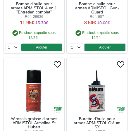
Bombe d'huile pour
Bombe d'huile pour
armes ARMISTOL 4 en 1
armes ARMISTOL Gun-
"Entretien complet"
Guard
Réf : 29936
Réf : 607
11.95€
8.50€
15.70€
10.00€
En stock, expédié sous
En stock, expédié sous
12/24h
12/24h
Ajouter
Ajouter
Quantité
Quantité
Aérosols graisse d'armes
Burette d'huile pour
ARMISTOL Armoline St
armes ARMISTOL Oléum
Hubert
SX