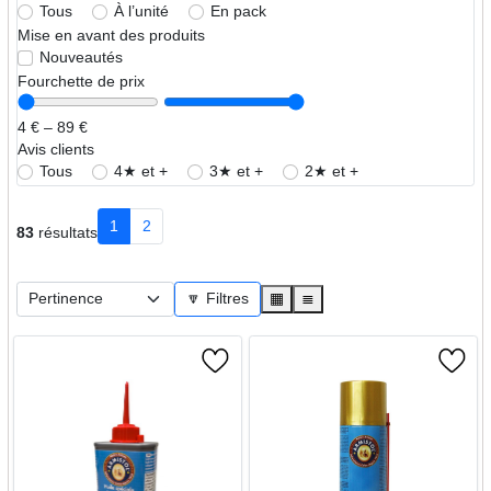
Tous
À l’unité
En pack
Mise en avant des produits
Nouveautés
Fourchette de prix
4 € – 89 €
Avis clients
Tous
4★ et +
3★ et +
2★ et +
1
2
83
résultats
🔽 Filtres
▦
≣