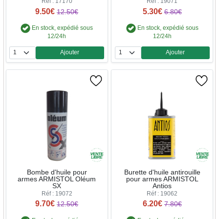
Réf : 17170
Réf : 19071
9.50€
5.30€
12.50€
6.80€
En stock, expédié sous
En stock, expédié sous
12/24h
12/24h
Ajouter
Ajouter
Quantité
Quantité
Bombe d'huile pour
Burette d'huile antirouille
armes ARMISTOL Oléum
pour armes ARMISTOL
SX
Antios
Réf : 19072
Réf : 19062
9.70€
6.20€
12.50€
7.80€