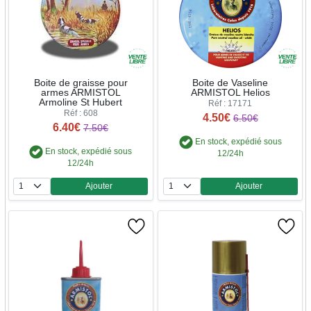
Boite de graisse pour
Boite de Vaseline
armes ARMISTOL
ARMISTOL Helios
Armoline St Hubert
Réf : 17171
Réf : 608
4.50€
6.50€
6.40€
7.50€
En stock, expédié sous
En stock, expédié sous
12/24h
12/24h
Ajouter
Ajouter
Quantité
Quantité