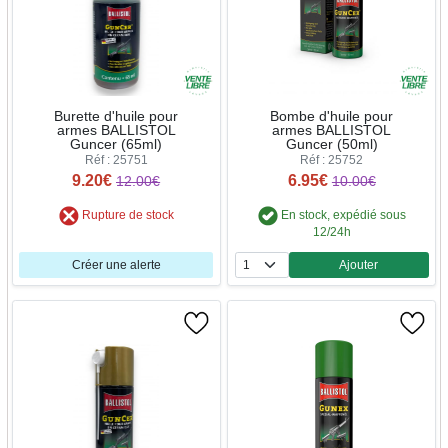
Burette d'huile pour
Bombe d'huile pour
armes BALLISTOL
armes BALLISTOL
Guncer (65ml)
Guncer (50ml)
Réf : 25751
Réf : 25752
9.20€
6.95€
12.00€
10.00€
Rupture de stock
En stock, expédié sous
12/24h
Créer une alerte
Ajouter
Quantité