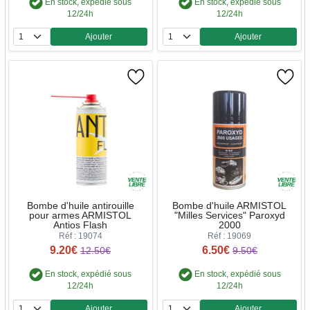
En stock, expédié sous
En stock, expédié sous
12/24h
12/24h
Ajouter
Ajouter
Quantité
Quantité
Bombe d'huile antirouille
Bombe d'huile ARMISTOL
pour armes ARMISTOL
"Milles Services" Paroxyd
Antios Flash
2000
Réf : 19074
Réf : 19069
9.20€
6.50€
12.50€
9.50€
En stock, expédié sous
En stock, expédié sous
12/24h
12/24h
Ajouter
Ajouter