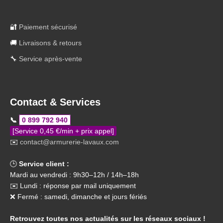
🔐
Paiement sécurisé
🚚
Livraisons & retours
🔧
Service après-vente
Contact & Services
📞
0 899 792 940
[Service 0,45 €/min + prix appel]
✉️
contact@armurerie-lavaux.com
🕒
Service client :
Mardi au vendredi : 9h30–12h / 14h–18h
✉️ Lundi : réponse par mail uniquement
❌ Fermé : samedi, dimanche et jours fériés
Retrouvez toutes nos actualités sur les réseaux sociaux !