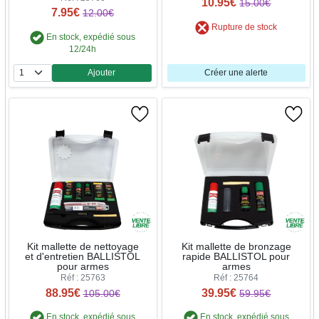
10.95€
15.00€
7.95€
12.00€
Rupture de stock
En stock, expédié sous
12/24h
Ajouter
Créer une alerte
Quantité
Kit mallette de nettoyage
Kit mallette de bronzage
et d'entretien BALLISTOL
rapide BALLISTOL pour
pour armes
armes
Réf : 25763
Réf : 25764
88.95€
39.95€
105.00€
59.95€
En stock, expédié sous
En stock, expédié sous