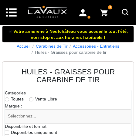
articles dans le panier
0
mon compte
☀️
Votre armurerie à Neufchâteau vous accueille tout l'été,
non-stop et aux horaires habituels !
Accueil
Carabines de Tir
Accessoires - Entretiens
Huiles - Graisses pour carabine de tir
HUILES - GRAISSES POUR
CARABINE DE TIR
Catégories
Toutes
Vente Libre
Marque :
Disponibilité et format
Disponibles uniquement