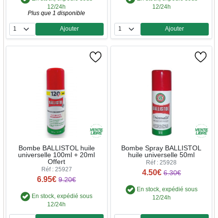
12/24h
12/24h
Plus que 1 disponible
Ajouter
Ajouter
Quantité
Quantité
Bombe BALLISTOL huile
Bombe Spray BALLISTOL
universelle 100ml + 20ml
huile universelle 50ml
Offert
Réf : 25928
Réf : 25927
4.50€
6.30€
6.95€
9.20€
En stock, expédié sous
En stock, expédié sous
12/24h
12/24h