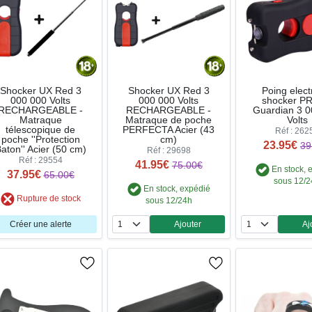
Shocker UX Red 3
Shocker UX Red 3
Poing elect
000 000 Volts
000 000 Volts
shocker P
RECHARGEABLE -
RECHARGEABLE -
Guardian 3 0
Matraque
Matraque de poche
Volts
télescopique de
PERFECTA Acier (43
Réf : 262
poche ''Protection
cm)
23.95€
39
aton'' Acier (50 cm)
Réf : 29698
Réf : 29554
41.95€
75.00€
En stock, 
37.95€
65.00€
sous 12/
En stock, expédié
Rupture de stock
sous 12/24h
Créer une alerte
Ajouter
Aj
Quantité
Qua