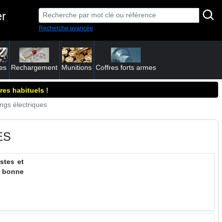
er
Recherche avancée
es
Rechargement
Munitions
Coffres forts armes
res habituels !
ngs électriques
ES
stes et
, bonne