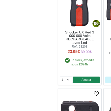
Shocker UX Red 3
000 000 Volts
RECHARGEABLE
avec Led
Réf : 23208
23.95€
39.00€
B
En stock, expédié
sous 12/24h
Ajouter
Quantité