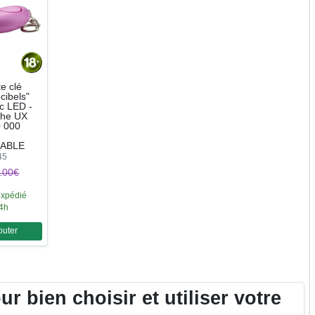
e clé
cibels"
c LED -
che UX
0 000
ABLE
45
.00€
expédié
24h
outer
ntité
r bien choisir et utiliser votre