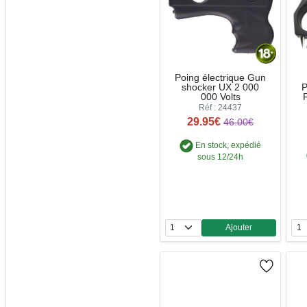
Poing électrique Gun
shocker UX 2 000
P
000 Volts
Réf : 24437
29.95€
46.00€
En stock, expédié
sous 12/24h
Ajouter
Quantité