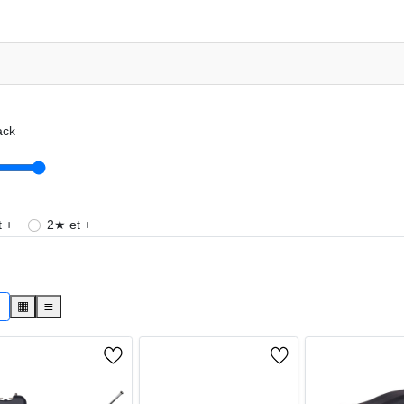
ack
 +
2★ et +
s
▦
≣