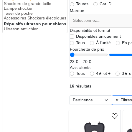
Shockers de grande taille
Toutes
Cat. D
Lampe shocker
Marque :
Taser de poche
Accessoires Shockers électriques
Répulsifs ultrason pour chiens
Ultrason anti chien
Disponibilité et format
Disponibles uniquement
Tous
À l’unité
En p
Fourchette de prix
23 € – 70 €
Avis clients
Tous
4★ et +
3★ et
16
résultats
🔽 Filtre