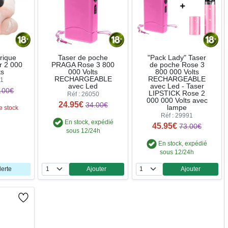
rique
Taser de poche
"Pack Lady" Taser
r 2 000
PRAGA Rose 3 800
de poche Rose 3
ts
000 Volts
800 000 Volts
RECHARGEABLE
RECHARGEABLE
91
avec Led
avec Led - Taser
.00€
LIPSTICK Rose 2
Réf : 26050
000 000 Volts avec
24.95€
34.00€
lampe
e stock
Réf : 29991
En stock, expédié
45.95€
73.00€
sous 12/24h
En stock, expédié
sous 12/24h
lerte
Ajouter
Ajouter
Quantité
Quantité