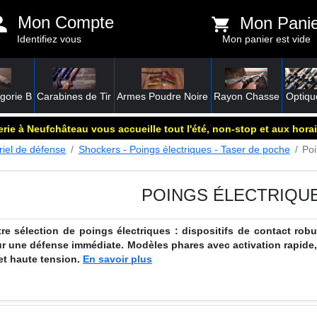
Mon Compte
Mon Pani
Identifiez vous
Mon panier est vide
gorie B
Carabines de Tir
Armes Poudre Noire
Rayon Chasse
Optiqu
rie à Neufchâteau vous accueille tout l'été, non-stop et aux horai
riel de défense
Shockers - Poings électriques - Taser de poche
Poi
POINGS ÉLECTRIQU
re sélection de poings électriques : dispositifs de contact robu
ur une défense immédiate. Modèles phares avec activation rapide
et haute tension.
En savoir plus