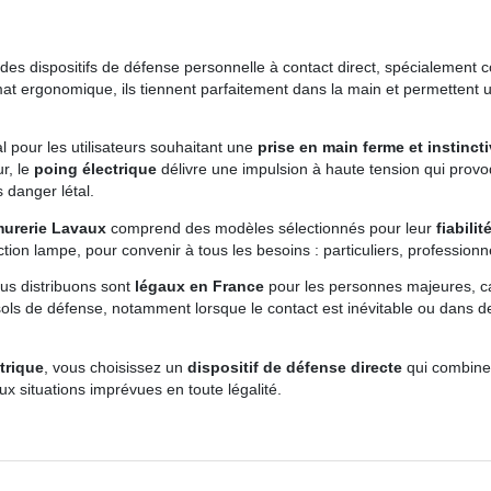
des dispositifs de défense personnelle à contact direct, spécialement 
mat ergonomique, ils tiennent parfaitement dans la main et permettent 
 pour les utilisateurs souhaitant une
prise en main ferme et instinct
r, le
poing électrique
délivre une impulsion à haute tension qui prov
 danger létal.
urerie Lavaux
comprend des modèles sélectionnés pour leur
fiabili
ction lampe, pour convenir à tous les besoins : particuliers, professio
us distribuons sont
légaux en France
pour les personnes majeures, ca
sols de défense, notamment lorsque le contact est inévitable ou dans de
trique
, vous choisissez un
dispositif de défense directe
qui combine e
ux situations imprévues en toute légalité.