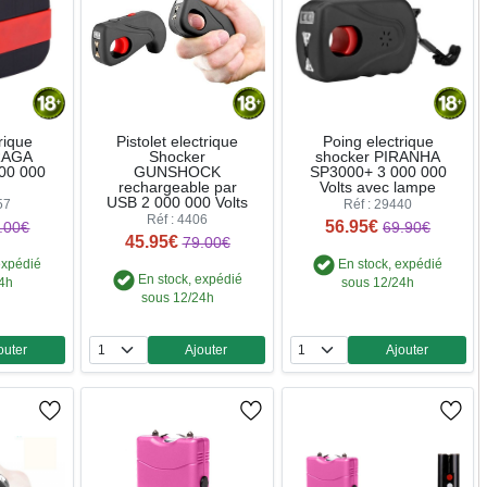
rique
Pistolet electrique
Poing electrique
RAGA
Shocker
shocker PIRANHA
00 000
GUNSHOCK
SP3000+ 3 000 000
rechargeable par
Volts avec lampe
USB 2 000 000 Volts
57
Réf : 29440
Réf : 4406
56.95€
.00€
69.90€
45.95€
79.00€
expédié
En stock, expédié
En stock, expédié
24h
sous 12/24h
sous 12/24h
outer
Ajouter
Ajouter
ntité
Quantité
Quantité