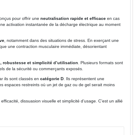
conçus pour offrir une
neutralisation rapide et efficace
en cas
une activation instantanée de la décharge électrique au moment
ive
, notamment dans des situations de stress. En exerçant une
oque une contraction musculaire immédiate, désorientant
té, robustesse et simplicité d’utilisation
. Plusieurs formats sont
nnels de la sécurité ou commerçants exposés.
r ils sont classés en
catégorie D
. Ils représentent une
s espaces restreints où un jet de gaz ou de gel serait moins
fficacité, dissuasion visuelle et simplicité d’usage. C’est un allié