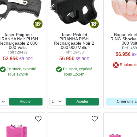
Taser Poignée
Taser Pistolet
Bague élect
IRANHA Noir PUSH
PIRANHA PISH
RING Shocke
Rechargeable 2 000
Rechargeable Noir 2
000 Vol
000 Volts
000 000 Volts
Réf : 45
Réf : 29439
Réf : 29438
56.95€
89
52.95€
56.95€
69.90€
69.90€
Rupture d
En stock, expédié
En stock, expédié
sous 12/24h
sous 12/24h
Ajouter
Ajouter
Créer une a
Quantité
Quantité