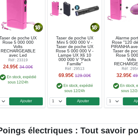
Taser de poche UX
Taser de poche UX
Alarme port
Rose 5 000 000
Mini 5 000 000 V -
Rose "120 dé
Volts
Taser de poche UX
PIRANHA ave
RECHARGEABLE
Rose 5 000 000 V -
Taser de po
avec Led
Lampe UX X6 10
Rose 5 00
000 000 V "Pack
Volts
Réf : 23319
Famille"
RECHARGE
24.95€
34.00€
Réf : 29513
Réf : 295
69.95€
32.95€
129.00€
49
En stock, expédié
sous 12/24h
En stock, expédié
En stock, 
sous 12/24h
sous 12/
Ajouter
Ajouter
Aj
Quantité
Quantité
Qua
oings électriques : Tout savoir pou