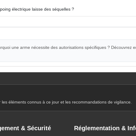
n poing électrique laisse des séquelles ?
quoi une arme nécessite des autorisations spécifiques ? Découvrez e
r les éléments connus à ce jour et les recommandations de vigilance.
ement & Sécurité
Réglementation & Inf