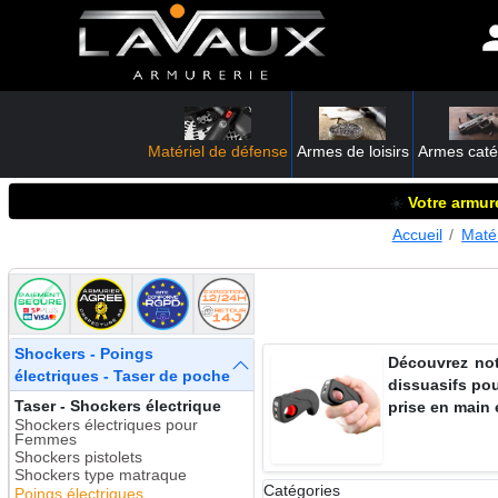
Matériel de défense
Armes de loisirs
Armes caté
☀️
Votre armure
Accueil
Maté
Shockers - Poings
Découvrez not
électriques - Taser de poche
dissuasifs po
Taser - Shockers électrique
prise en main 
Shockers électriques pour
Femmes
Shockers pistolets
Shockers type matraque
Catégories
Poings électriques