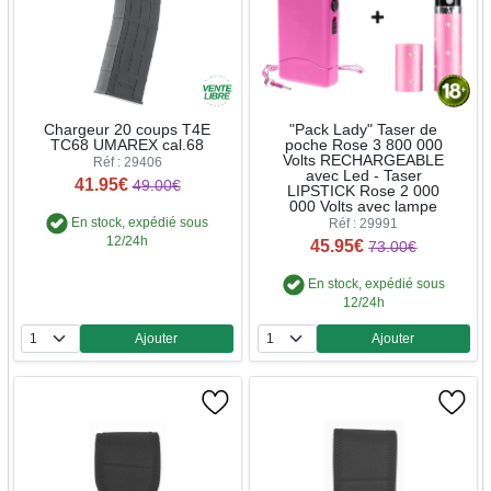
Chargeur 20 coups T4E
"Pack Lady" Taser de
TC68 UMAREX cal.68
poche Rose 3 800 000
Volts RECHARGEABLE
Réf : 29406
avec Led - Taser
41.95€
49.00€
LIPSTICK Rose 2 000
000 Volts avec lampe
En stock, expédié sous
Réf : 29991
12/24h
45.95€
73.00€
En stock, expédié sous
12/24h
Ajouter
Ajouter
Quantité
Quantité