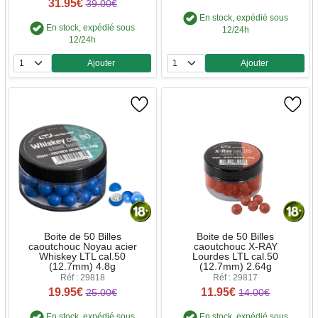
31.95€
39.00€
En stock, expédié sous
En stock, expédié sous
12/24h
12/24h
Ajouter
Ajouter
Quantité
Quantité
Boite de 50 Billes
Boite de 50 Billes
caoutchouc Noyau acier
caoutchouc X-RAY
Whiskey LTL cal.50
Lourdes LTL cal.50
(12.7mm) 4.8g
(12.7mm) 2.64g
Réf : 29818
Réf : 29817
19.95€
11.95€
25.00€
14.00€
En stock, expédié sous
En stock, expédié sous