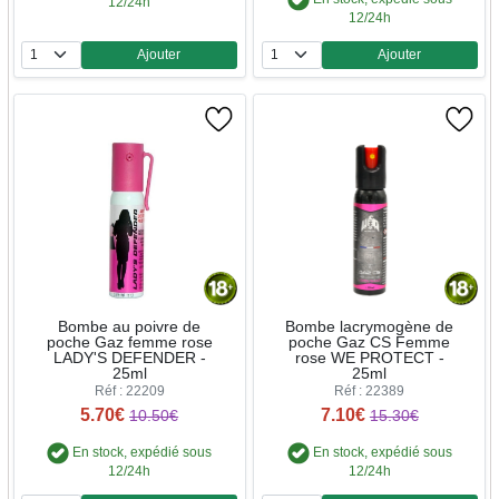
12/24h
12/24h
Ajouter
Ajouter
Quantité
Quantité
Bombe au poivre de
Bombe lacrymogène de
poche Gaz femme rose
poche Gaz CS Femme
LADY'S DEFENDER -
rose WE PROTECT -
25ml
25ml
Réf : 22209
Réf : 22389
5.70€
7.10€
10.50€
15.30€
En stock, expédié sous
En stock, expédié sous
12/24h
12/24h