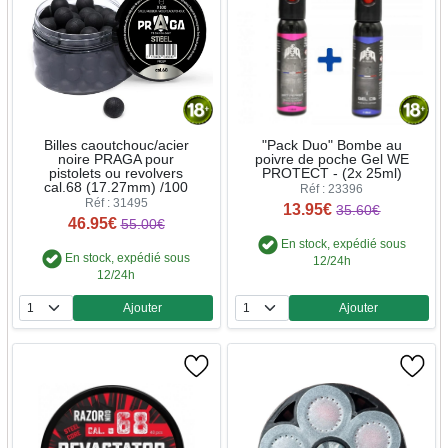
Billes caoutchouc/acier
"Pack Duo" Bombe au
noire PRAGA pour
poivre de poche Gel WE
pistolets ou revolvers
PROTECT - (2x 25ml)
cal.68 (17.27mm) /100
Réf : 23396
Réf : 31495
13.95€
35.60€
46.95€
55.00€
En stock, expédié sous
En stock, expédié sous
12/24h
12/24h
Ajouter
Ajouter
Quantité
Quantité