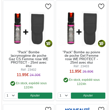
"Pack" Bombe
"Pack" Bombe au poivre
lacrymogène de poche
de poche Gel Femme
Gaz CS Femme rose WE
rose WE PROTECT -
PROTECT - 25ml avec
25ml avec étui
étui
Réf : 23403
Réf : 23402
11.95€
26.80€
11.95€
24.30€
En stock, expédié sous
En stock, expédié sous
12/24h
12/24h
Ajouter
Ajouter
Quantité
Quantité