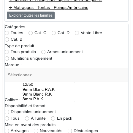
➜ Matraques - Tonfas - Poings Américains
Explorer toutes les familles
➜ Pistolets & revolvers d'alarme - Pistolets à blanc
➜ Gomm Cogne - Flash ball
Catégories
➜ Munitions armes de défense
Toutes
Cat. C
Cat. D
Vente Libre
Cat. B
➜ Equipements tactiques
Type de produit
Tous produits
Armes uniquement
Munitions uniquement
Marque :
Calibre :
Disponibilité et format
Disponibles uniquement
Tous
À l’unité
En pack
Mise en avant des produits
Arrivages
Nouveautés
Déstockages