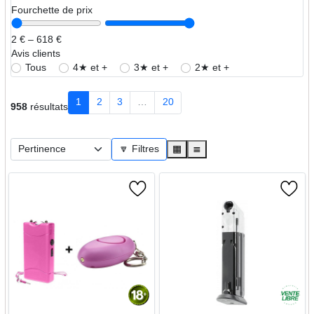
Fourchette de prix
2 € – 618 €
Avis clients
Tous
4★ et +
3★ et +
2★ et +
1
2
3
…
20
958
résultats
🔽 Filtres
▦
≣