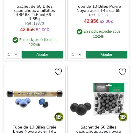
Sachet de 50 Billes
Tube de 10 Billes Poivre
caoutchouc a aillettes
Noyau acier T4E cal.68
RBP 68 T4E cal.68 -
Réf : 28636
1.85g
42.95€
52.00€
Réf : 19870
42.95€
52.00€
En stock, expédié sous
12/24h
En stock, expédié sous
12/24h
Ajouter
Ajouter
Quantité
Quantité
Tube de 10 Billes Craie
Sachet de 50 Billes
bleue Noyau acier T4E
caoutchouc avec noyau