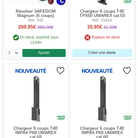
Revolver SAFEGOM
Chargeur 8 coups T4E
Magnum (6 coups)
TPX50 UMAREX cal.50
Réf : 435
Réf : 31924
269.95€
35.95€
389.00€
42.00€
En stock, expédié sous
Rupture de stock
12/24h
Ajouter
Créer une alerte
Quantité
Chargeur 9 coups T4E
Chargeur 6 coups T4E
IMPAX P68 UMAREX
IMPAX P68 UMAREX
cal.68
cal.68