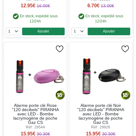
12.95€
6.70€
16.00€
13.00€
En stock, expédié sous
En stock, expédié sous
12/24h
12/24h
Ajouter
Ajouter
Quantité
Quantité
Alarme porte clé Rose
Alarme porte clé Noir
"120 décibels" PIRANHA
"120 décibels" PIRANHA
avec LED - Bombe
avec LED - Bombe
lacrymogène de poche
lacrymogène de poche
Gaz CS
Gaz CS
Réf : 29544
Réf : 29926
15.95€
15.95€
30.30€
30.30€