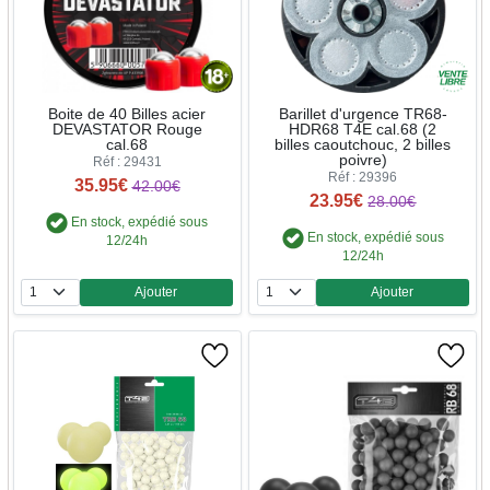
Boite de 40 Billes acier
Barillet d'urgence TR68-
DEVASTATOR Rouge
HDR68 T4E cal.68 (2
cal.68
billes caoutchouc, 2 billes
poivre)
Réf : 29431
Réf : 29396
35.95€
42.00€
23.95€
28.00€
En stock, expédié sous
En stock, expédié sous
12/24h
12/24h
Ajouter
Ajouter
Quantité
Quantité