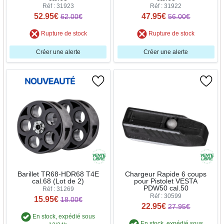
Réf : 31923
Réf : 31922
52.95€
47.95€
62.00€
56.00€
Rupture de stock
Rupture de stock
Créer une alerte
Créer une alerte
Barillet TR68-HDR68 T4E
Chargeur Rapide 6 coups
cal.68 (Lot de 2)
pour Pistolet VESTA
PDW50 cal.50
Réf : 31269
Réf : 30599
15.95€
18.00€
22.95€
27.95€
En stock, expédié sous
En stock, expédié sous