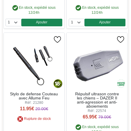
En stock, expédié sous
En stock, expédié sous
12/24h
12/24h
Ajouter
Ajouter
Quantité
Quantité
Stylo de defense Couteau
Répulsif ultrason contre
avec Allume Feu
les chiens – DAZER II
anti-agression et anti-
Réf : 21280
aboiements
11.95€
20.00€
Réf : 22574
65.95€
79.00€
Rupture de stock
En stock, expédié sous