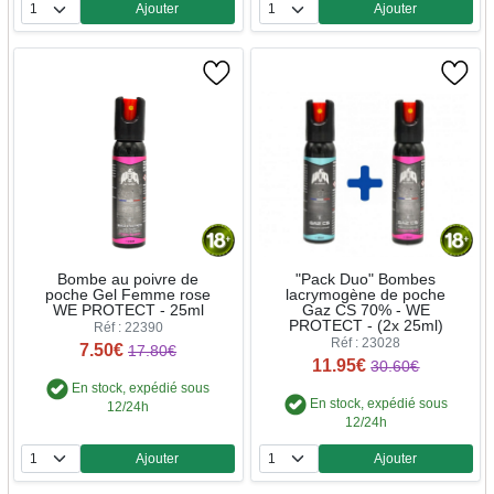
Ajouter
Ajouter
Quantité
Quantité
Bombe au poivre de
"Pack Duo" Bombes
poche Gel Femme rose
lacrymogène de poche
WE PROTECT - 25ml
Gaz CS 70% - WE
PROTECT - (2x 25ml)
Réf : 22390
Réf : 23028
7.50€
17.80€
11.95€
30.60€
En stock, expédié sous
En stock, expédié sous
12/24h
12/24h
Ajouter
Ajouter
Quantité
Quantité