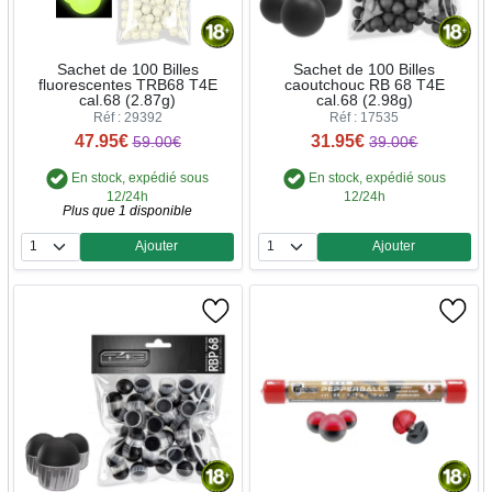
Sachet de 100 Billes
Sachet de 100 Billes
fluorescentes TRB68 T4E
caoutchouc RB 68 T4E
cal.68 (2.87g)
cal.68 (2.98g)
Réf : 29392
Réf : 17535
47.95€
31.95€
59.00€
39.00€
En stock, expédié sous
En stock, expédié sous
12/24h
12/24h
Plus que 1 disponible
Ajouter
Ajouter
Quantité
Quantité