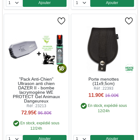
Ajouter
Ajouter
Quantité
Quantité
"Pack Anti-Chien"
Porte menottes
Ultrason anti chien
(11x9,5cm)
DAZER II - bombe
Réf : 22393
lacrymogène WE
11.90€
16.00€
PROTECT Gel Animaux
Dangeureux
En stock, expédié sous
Réf : 23213
12/24h
72.95€
96.80€
En stock, expédié sous
12/24h
Ajouter
Ajouter