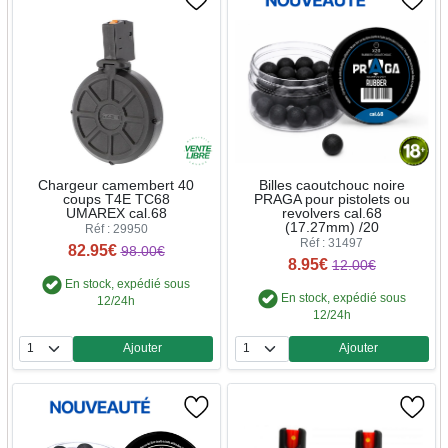
Chargeur camembert 40
Billes caoutchouc noire
coups T4E TC68
PRAGA pour pistolets ou
UMAREX cal.68
revolvers cal.68
(17.27mm) /20
Réf : 29950
Réf : 31497
82.95€
98.00€
8.95€
12.00€
En stock, expédié sous
En stock, expédié sous
12/24h
12/24h
Ajouter
Ajouter
Quantité
Quantité