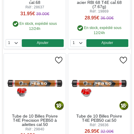
cal.68
acier RBI 68 T4E cal.68
(7.67g)
Réf : 28637
Réf : 19869
31.95€
39.00€
28.95€
36.00€
En stock, expédié sous
En stock, expédié sous
12/24h
12/24h
Ajouter
Ajouter
Quantité
Quantité
Tube de 10 Billes Poivre
Tube de 10 Billes Poivre
T4E Precision PEB50 à
T4E PEB50 cal.50
ailettes cal.50
Réf : 29836
Réf : 29840
26.95€
32.00€