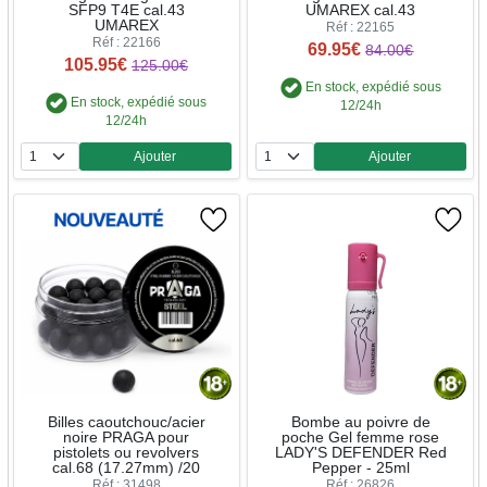
SFP9 T4E cal.43
UMAREX cal.43
UMAREX
Réf : 22165
Réf : 22166
69.95€
84.00€
105.95€
125.00€
En stock, expédié sous
En stock, expédié sous
12/24h
12/24h
Ajouter
Ajouter
Quantité
Quantité
Billes caoutchouc/acier
Bombe au poivre de
noire PRAGA pour
poche Gel femme rose
pistolets ou revolvers
LADY'S DEFENDER Red
cal.68 (17.27mm) /20
Pepper - 25ml
Réf : 31498
Réf : 26826