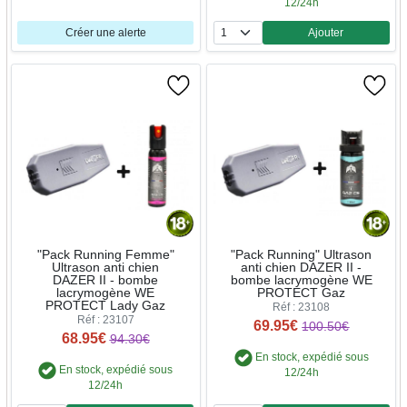
12/24h
Créer une alerte
Ajouter
Quantité
"Pack Running Femme"
"Pack Running" Ultrason
Ultrason anti chien
anti chien DAZER II -
DAZER II - bombe
bombe lacrymogène WE
lacrymogène WE
PROTECT Gaz
PROTECT Lady Gaz
Réf : 23108
Réf : 23107
69.95€
100.50€
68.95€
94.30€
En stock, expédié sous
En stock, expédié sous
12/24h
12/24h