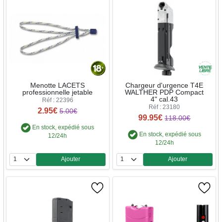
Menotte LACETS
Chargeur d'urgence T4E
professionnelle jetable
WALTHER PDP Compact
4" cal.43
Réf : 22396
Réf : 23180
2.95€
5.00€
99.95€
118.00€
En stock, expédié sous
En stock, expédié sous
12/24h
12/24h
Ajouter
Ajouter
Quantité
Quantité