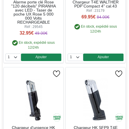
Alarme porte clé Rose
Chargeur T4E WALTHER
"120 décibels" PIRANHA
PDP Compact 4" cal.43
avec LED - Taser de
Réf : 23179
poche UX Rose 5 000
69.95€
84.00€
000 Volts
RECHARGEABLE
En stock, expédié sous
Réf : 29545
12/24h
32.95€
49.00€
En stock, expédié sous
12/24h
Ajouter
Ajouter
Quantité
Quantité
Chargeur d'urgence HK
Chargeur HK SFP9 T4E