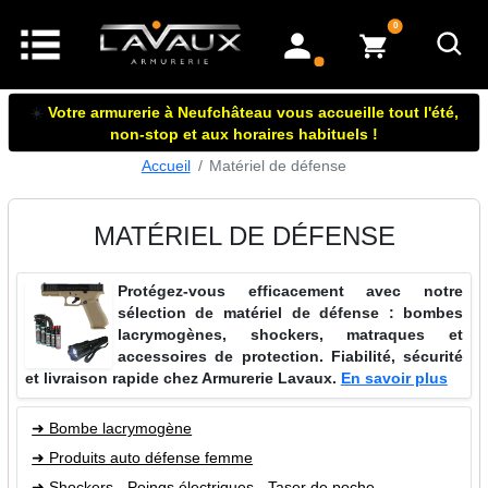
articles dans le panier
0
mon compte
☀️
Votre armurerie à Neufchâteau vous accueille tout l'été,
non-stop et aux horaires habituels !
Accueil
Matériel de défense
MATÉRIEL DE DÉFENSE
Protégez-vous efficacement avec notre
sélection de matériel de défense : bombes
lacrymogènes, shockers, matraques et
accessoires de protection. Fiabilité, sécurité
et livraison rapide chez Armurerie Lavaux.
En savoir plus
➜ Bombe lacrymogène
➜ Produits auto défense femme
➜ Shockers - Poings électriques - Taser de poche