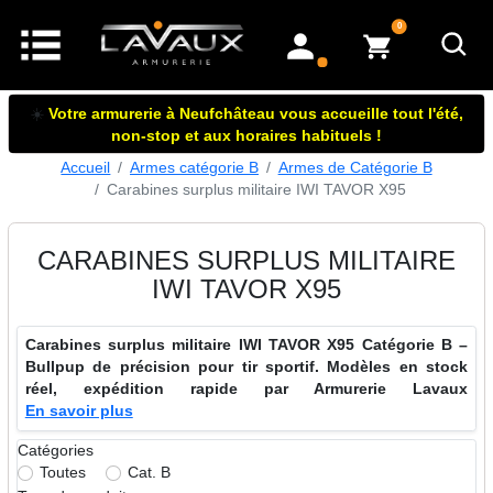
articles dans le panier
0
mon compte
☀️
Votre armurerie à Neufchâteau vous accueille tout l'été,
non-stop et aux horaires habituels !
Accueil
Armes catégorie B
Armes de Catégorie B
Carabines surplus militaire IWI TAVOR X95
CARABINES SURPLUS MILITAIRE
IWI TAVOR X95
Carabines surplus militaire IWI TAVOR X95 Catégorie B –
Bullpup de précision pour tir sportif. Modèles en stock
réel, expédition rapide par Armurerie Lavaux
En savoir plus
Catégories
Toutes
Cat. B