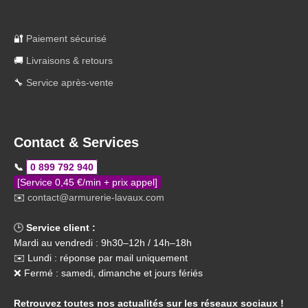
🔐
Paiement sécurisé
🚚
Livraisons & retours
🔧
Service après-vente
Contact & Services
📞
0 899 792 940
[Service 0,45 €/min + prix appel]
✉️
contact@armurerie-lavaux.com
🕒
Service client :
Mardi au vendredi : 9h30–12h / 14h–18h
✉️ Lundi : réponse par mail uniquement
❌ Fermé : samedi, dimanche et jours fériés
Retrouvez toutes nos actualités sur les réseaux sociaux !