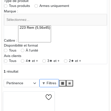
Type de produit
Tous produits
Armes uniquement
Marque :
Calibre :
Disponibilité et format
Tous
À l’unité
Avis clients
Tous
4★ et +
3★ et +
2★ et +
1
résultat
🔽 Filtres
▦
≣