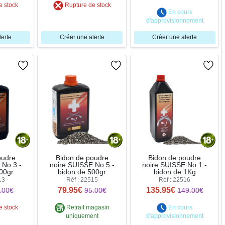
e stock
Rupture de stock
En cours
d'approvisionnement
lerte
Créer une alerte
Créer une alerte
oudre
Bidon de poudre
Bidon de poudre
 No.3 -
noire SUISSE No.5 -
noire SUISSE No.1 -
00gr
bidon de 500gr
bidon de 1Kg
13
Réf : 22515
Réf : 22516
79.95€
135.95€
.00€
95.00€
149.00€
e stock
Retrait magasin
En cours
uniquement
d'approvisionnement