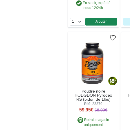
En stock, expédié
sous 12/24h
Ajouter
Quantité
Poudre noire
HODGDON Pyrodex
RS (bidon de 1lbs)
Réf : 23379
59.95€
68.00€
Retrait magasin
uniquement