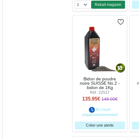
Retrait magasin
Quantité
Bidon de poudre
noire SUISSE No.2 -
bidon de 1Kg
Réf : 22517
135.95€
149.00€
En cours
d'approvisionnement
Créer une alerte