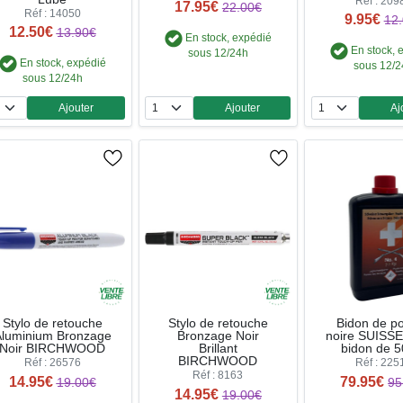
Réf : 209
17.95€
22.00€
Réf : 14050
9.95€
12
12.50€
13.90€
En stock, expédié
En stock, 
sous 12/24h
En stock, expédié
sous 12/
sous 12/24h
Ajouter
Ajouter
Aj
Quantité
Quantité
Qua
Stylo de retouche
Stylo de retouche
Bidon de p
luminium Bronzage
Bronzage Noir
noire SUISSE
Noir BIRCHWOOD
Brillant
bidon de 5
BIRCHWOOD
Réf : 26576
Réf : 225
Réf : 8163
14.95€
79.95€
19.00€
95
14.95€
19.00€