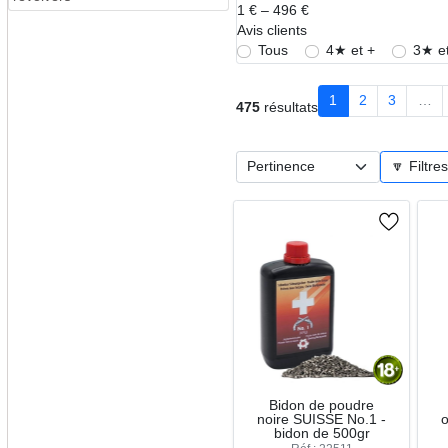
1 € – 496 €
➜ Holsters et autres accessoir
Avis clients
Tous
4★ et +
3★ et
1
2
3
…
475
résultats
🔽 Filtre
Bidon de poudre
noire SUISSE No.1 -
bidon de 500gr