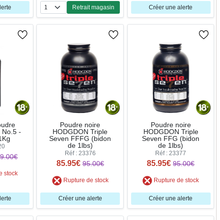
lerte
Retrait magasin
Créer une alerte
Quantité
oudre
Poudre noire
Poudre noire
 No.5 -
HODGDON Triple
HODGDON Triple
1Kg
Seven FFFG (bidon
Seven FFG (bidon
de 1lbs)
de 1lbs)
20
Réf : 23376
Réf : 23377
9.00€
85.95€
85.95€
95.00€
95.00€
e stock
Rupture de stock
Rupture de stock
lerte
Créer une alerte
Créer une alerte