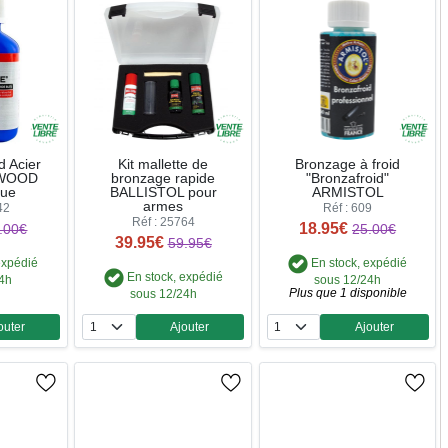
d Acier
Kit mallette de
Bronzage à froid
HWOOD
bronzage rapide
"Bronzafroid"
lue
BALLISTOL pour
ARMISTOL
armes
42
Réf : 609
Réf : 25764
18.95€
.00€
25.00€
39.95€
59.95€
expédié
En stock, expédié
En stock, expédié
24h
sous 12/24h
Plus que 1 disponible
sous 12/24h
outer
Ajouter
Ajouter
ntité
Quantité
Quantité