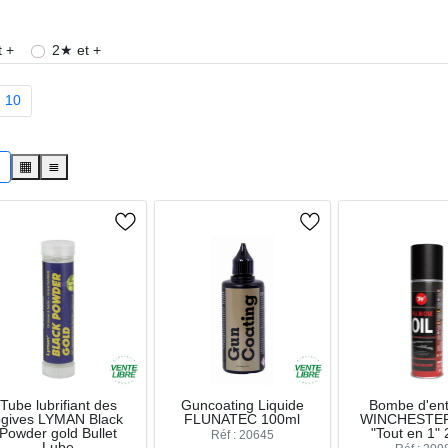
es revolvers
 +
2★ et +
10
s
▦
≣
Tube lubrifiant des
Guncoating Liquide
Bombe d'ent
ogives LYMAN Black
FLUNATEC 100ml
WINCHESTER
Powder gold Bullet
"Tout en 1"
Réf : 20645
Lube