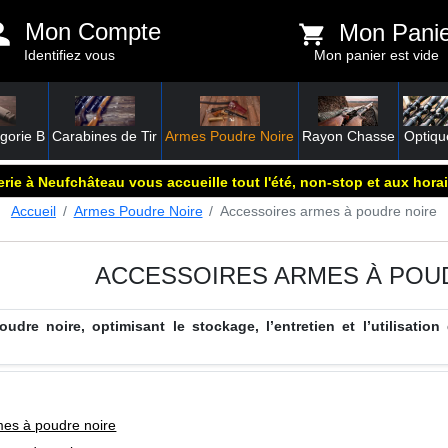
Mon Compte
Mon Pani
Identifiez vous
Mon panier est vide
gorie B
Carabines de Tir
Armes Poudre Noire
Rayon Chasse
Optiqu
rie à Neufchâteau vous accueille tout l'été, non-stop et aux horai
Accueil
Armes Poudre Noire
Accessoires armes à poudre noire
ACCESSOIRES ARMES À POU
dre noire, optimisant le stockage, l’entretien et l’utilisation
es à poudre noire