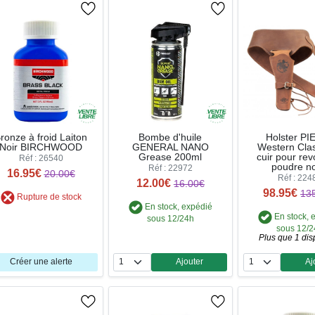
ronze à froid Laiton
Bombe d'huile
Holster PI
Noir BIRCHWOOD
GENERAL NANO
Western Clas
Grease 200ml
cuir pour rev
Réf : 26540
poudre no
Réf : 22972
16.95€
20.00€
Réf : 224
12.00€
16.00€
98.95€
13
Rupture de stock
En stock, expédié
En stock, 
sous 12/24h
sous 12/
Plus que 1 dis
Créer une alerte
Ajouter
Aj
Quantité
Qua