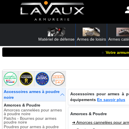
Matériel de défense
Armes de loisirs
Armes caté
☀️
Votre armure
Accessoires armes à poudre
Accessoires pour armes à pou
noire
équipements
En savoir plus
Amorces & Poudre
Amorces cannelées pour armes
à poudre noire
Amorces & Poudre
Patchs - Bourres pour armes
poudre noire
➜ Amorces cannelées pour arm
Poudres pour armes à poudre