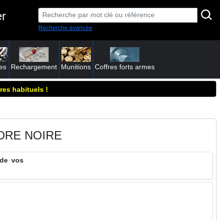
er
Recherche avancée
es
Rechargement
Munitions
Coffres forts armes
res habituels !
DRE NOIRE
 de vos