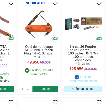
ETTA
Outil de nettoyage
Kit cal.36 Poudre
sic en
REAL AVID Breech
noire Charge 36 -
olver à
Plug 4-In-1 Scraper
100 balles HN 375 -
ire
100 amorces
Réf : 30870
cannelées
89
49.95€
58.00€
Réf : 23809
5.00€
125.95€
163.00€
En stock, expédié
expédié
sous 12/24h
En cours
24h
ponible
d'approvisionnement
outer
Ajouter
Créer une alerte
ntité
Quantité