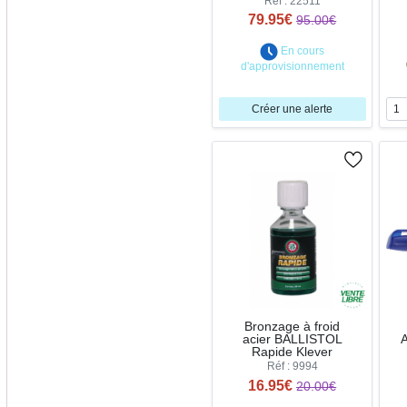
Réf : 22511
79.95€
95.00€
En cours
d'approvisionnement
Créer une alerte
Bronzage à froid
acier BALLISTOL
A
Rapide Klever
Réf : 9994
16.95€
20.00€