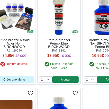
Kit de bronze à froid
Pate à bronzer
Bronze à froi
Acier Noir
Perma Blue
Noir BIRC
BIRCHWOOD
BIRCHWOOD
Perma B
Réf : 26546
Réf : 8161
Réf : 265
34.95€
13.95€
16.95€
42.00€
16.00€
20
Rupture de stock
En stock, expédié
En stock, 
sous 12/24h
sous 12/
Créer une alerte
Ajouter
Aj
Quantité
Qua