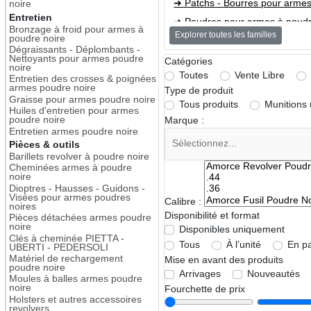
➜ Patchs - Bourres pour armes
noire
Entretien
➜ Poudres pour armes à poudr
Bronzage à froid pour armes à
Explorer toutes les familles
poudre noire
Entretien
Dégraissants - Déplombants -
Nettoyants pour armes poudre
Catégories
➜ Bronzage à froid pour armes
noire
Toutes
Vente Libre
Entretien des crosses & poignées
➜ Dégraissants - Déplombants 
armes poudre noire
Type de produit
Graisse pour armes poudre noire
➜ Entretien des crosses & poi
Tous produits
Munitions
Huiles d'entretien pour armes
➜ Graisse pour armes poudre 
poudre noire
Marque :
Entretien armes poudre noire
➜ Huiles d'entretien pour arme
Pièces & outils
Barillets revolver à poudre noire
➜ Entretien armes poudre noir
Cheminées armes à poudre
noire
Pièces & outils
Dioptres - Hausses - Guidons -
Visées pour armes poudres
➜ Barillets revolver à poudre n
Calibre :
noires
Disponibilité et format
➜ Cheminées armes à poudre 
Pièces détachées armes poudre
noire
Disponibles uniquement
➜ Dioptres - Hausses - Guidon
Clés à cheminée PIETTA -
Tous
À l’unité
En p
UBERTI - PEDERSOLI
➜ Pièces détachées armes pou
Matériel de rechargement
Mise en avant des produits
poudre noire
➜ Clés à cheminée PIETTA - 
Arrivages
Nouveautés
Moules à balles armes poudre
noire
Fourchette de prix
➜ Matériel de rechargement po
Holsters et autres accessoires
revolvers
➜ Moules à balles armes poudr