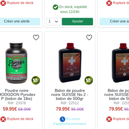
Rupture de stock
Rupture d
En stock, expédié
sous 12/24h
Créer une alerte
Ajouter
Créer une a
Quantité
Poudre noire
Bidon de poudre
Bidon de p
HODGDON Pyrodex
noire SUISSE No.2 -
noire SUISSE
P (bidon de 1lbs)
bidon de 500gr
bidon de 5
Réf : 23378
Réf : 22512
Réf : 225
59.95€
79.95€
79.95€
68.00€
95.00€
95
Rupture de stock
En cours
Rupture d
d'approvisionnement