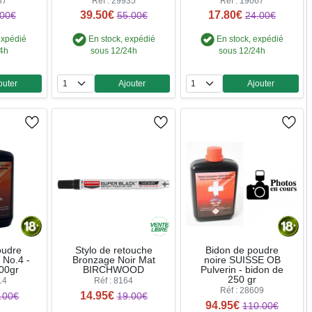
87
Réf : 29935
Réf : 19067
39.50€
17.80€
.00€
55.00€
24.00€
expédié
En stock, expédié
En stock, expédié
24h
sous 12/24h
sous 12/24h
outer
Ajouter
Ajouter
ntité
Quantité
Quantité
oudre
Stylo de retouche
Bidon de poudre
 No.4 -
Bronzage Noir Mat
noire SUISSE OB
00gr
BIRCHWOOD
Pulverin - bidon de
250 gr
14
Réf : 8164
Réf : 28609
14.95€
.00€
19.00€
94.95€
110.00€