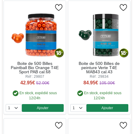
Boite de 500 Billes
Boite de 500 Billes de
Paintball Bio Orange T4E
peinture Verte T4E
Sport PAB cal.68
MAB43 cal.43
Réf : 29807
Réf : 29834
42.95€
84.95€
52.00€
105.00€
En stock, expédié sous
En stock, expédié sous
12/24h
12/24h
Ajouter
Ajouter
Quantité
Quantité