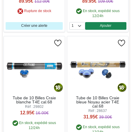
89.95€
89.95€
112.00€
109.00€
Rupture de stock
En stock, expédié sous
12/24h
Créer une alerte
Ajouter
Quantité
Tube de 10 Billes Craie
Tube de 10 Billes Craie
blanche T4E cal.68
bleue Noyau acier T4E
cal.68
Réf : 29802
Réf : 28637
12.95€
16.00€
31.95€
39.00€
En stock, expédié sous
En stock, expédié sous
12/24h
12/24h