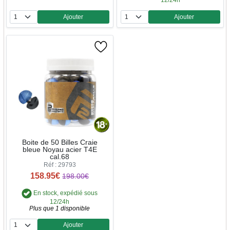
Ajouter
Ajouter
Quantité
Quantité
Boite de 50 Billes Craie
bleue Noyau acier T4E
cal.68
Réf : 29793
158.95€
198.00€
En stock, expédié sous
12/24h
Plus que 1 disponible
Ajouter
Quantité