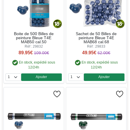
Boite de 500 Billes de
Sachet de 50 Billes de
peinture Bleue T4E
peinture Bleue T4E
MAB50 cal.50
MAB68 cal.68
Réf : 29832
Réf : 29833
89.95€
49.95€
109.00€
62.00€
En stock, expédié sous
En stock, expédié sous
12/24h
12/24h
Ajouter
Ajouter
Quantité
Quantité