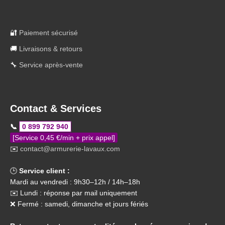
🔐
Paiement sécurisé
🚚
Livraisons & retours
🔧
Service après-vente
Contact & Services
📞
0 899 792 940
[Service 0,45 €/min + prix appel]
✉️
contact@armurerie-lavaux.com
🕒
Service client :
Mardi au vendredi : 9h30–12h / 14h–18h
✉️ Lundi : réponse par mail uniquement
❌ Fermé : samedi, dimanche et jours fériés