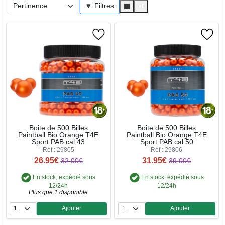
🔽 Filtres
▦
≣
Boite de 500 Billes
Boite de 500 Billes
Paintball Bio Orange T4E
Paintball Bio Orange T4E
Sport PAB cal.43
Sport PAB cal.50
Réf : 29805
Réf : 29806
26.95€
31.95€
32.00€
39.00€
En stock, expédié sous
En stock, expédié sous
12/24h
12/24h
Plus que 1 disponible
Ajouter
Ajouter
Quantité
Quantité