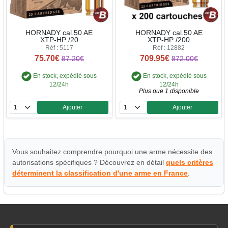
HORNADY cal.50 AE
HORNADY cal.50 AE
XTP-HP /20
XTP-HP /200
Réf : 5117
Réf : 12882
75.70€
709.95€
87.20€
872.00€
En stock, expédié sous
En stock, expédié sous
12/24h
12/24h
Plus que 1 disponible
Ajouter
Ajouter
Quantité
Quantité
Vous souhaitez comprendre pourquoi une arme nécessite des
autorisations spécifiques ? Découvrez en détail
quels critères
déterminent la classification d'une arme en France
.