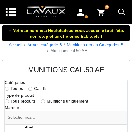
articles dans le panier
0
mon compte
☀️
Votre armurerie à Neufchâteau vous accueille tout l'été,
non-stop et aux horaires habituels !
Accueil
Armes catégorie B
Munitions armes Catégories B
Munitions cal.50 AE
MUNITIONS CAL.50 AE
Catégories
Toutes
Cat. B
Type de produit
Tous produits
Munitions uniquement
Marque :