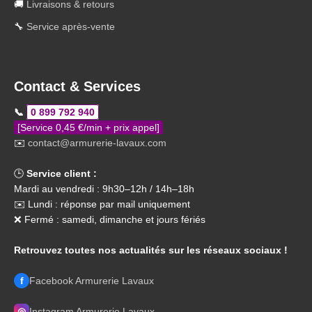
🚚
Livraisons & retours
🔧
Service après-vente
Contact & Services
📞
0 899 792 940
[Service 0,45 €/min + prix appel]
✉️
contact@armurerie-lavaux.com
🕒
Service client :
Mardi au vendredi : 9h30–12h / 14h–18h
✉️ Lundi : réponse par mail uniquement
❌ Fermé : samedi, dimanche et jours fériés
Retrouvez toutes nos actualités sur les réseaux sociaux !
f
Facebook Armurerie Lavaux
◎
Instagram Armurerie Lavaux