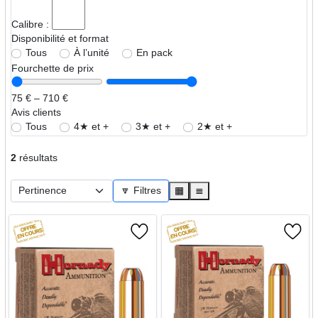
Calibre :
Disponibilité et format
Tous
À l’unité
En pack
Fourchette de prix
75 € – 710 €
Avis clients
Tous
4★ et +
3★ et +
2★ et +
2
résultats
🔽 Filtres
▦
≣