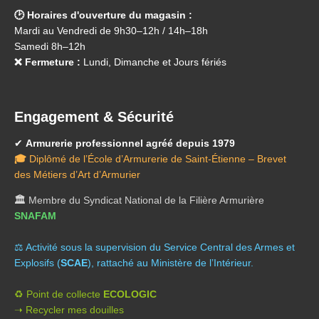
🕑 Horaires d'ouverture du magasin :
Mardi au Vendredi de 9h30–12h / 14h–18h
Samedi 8h–12h
❌ Fermeture :
Lundi, Dimanche et Jours fériés
Engagement & Sécurité
✔
Armurerie professionnel agréé depuis 1979
🎓
Diplômé de l’École d’Armurerie de Saint-Étienne – Brevet
des Métiers d’Art d’Armurier
🏛️
Membre du Syndicat National de la Filière Armurière
SNAFAM
⚖️ A
ctivité sous la supervision du Service Central des Armes et
Explosifs (
SCAE
), rattaché au Ministère de l’Intérieur.
♻️ Point de collecte
ECOLOGIC
➝ Recycler mes douilles