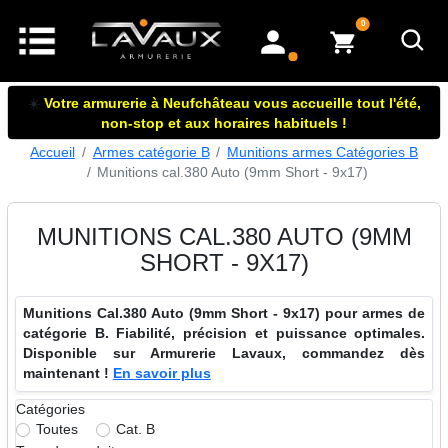
articles dans le panier
0
mon compte
☀️
Votre armurerie à Neufchâteau vous accueille tout l'été,
non-stop et aux horaires habituels !
Accueil
Armes catégorie B
Munitions armes Catégories B
Munitions cal.380 Auto (9mm Short - 9x17)
MUNITIONS CAL.380 AUTO (9MM
SHORT - 9X17)
Munitions Cal.380 Auto (9mm Short - 9x17) pour armes de
catégorie B. Fiabilité, précision et puissance optimales.
Disponible sur Armurerie Lavaux, commandez dès
maintenant !
En savoir plus
Catégories
Toutes
Cat. B