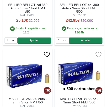
SELLIER BELLOT cal.380
SELLIER BELLOT cal.380
Auto - 9mm Short FMJ
Auto - 9mm Short FMJ
/50
/500
Réf : 27030
Réf : 27031
25.10€
242.95€
32.00€
320.00€
En stock, expédié sous
En stock, expédié sous
12/24h
12/24h
Ajouter
Ajouter
Quantité
Quantité
MAGTECH cal.380 Auto -
MAGTECH cal.380 Auto -
9mm Short FMJ /50
9mm Short FMJ /500
Réf : 27032
Réf : 27033