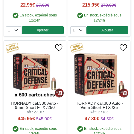
22.95€
215.95€
27.00€
270.00€
En stock, expédié sous
En stock, expédié sous
12/24h
12/24h
Ajouter
Ajouter
Quantité
Quantité
HORNADY cal.380 Auto -
HORNADY cal.380 Auto -
9mm Short FTX /250
9mm Short FTX /25
Réf : 27187
Réf : 27186
445.95€
47.30€
545.00€
54.50€
En stock, expédié sous
En stock, expédié sous
12/24h
12/24h