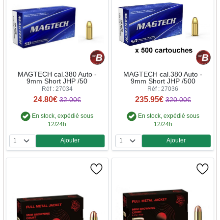
MAGTECH cal.380 Auto -
MAGTECH cal.380 Auto -
9mm Short JHP /50
9mm Short JHP /500
Réf : 27034
Réf : 27036
24.80€
235.95€
32.00€
320.00€
En stock, expédié sous
En stock, expédié sous
12/24h
12/24h
Ajouter
Ajouter
Quantité
Quantité