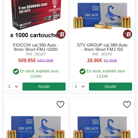
FIOCCHI cal.380 Auto -
STV GROUP cal.380 Auto
9mm Short FMJ /1000
- 9mm Short FMJ /50
Réf : 28187
Réf : 30370
509.95€
26.90€
650.00€
31.60€
En stock, expédié sous
En stock, expédié sous
12/24h
12/24h
Ajouter
Ajouter
Quantité
Quantité