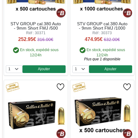
STV GROUP cal.380 Auto
STV GROUP cal.380 Auto
- 9mm Short FMJ /500
- 9mm Short FMJ /1000
Réf : 30371
Réf : 30373
252.95€
474.95€
316.00€
632.00€
En stock, expédié sous
En stock, expédié sous
12/24h
12/24h
Plus que 1 disponible
Ajouter
Ajouter
Quantité
Quantité