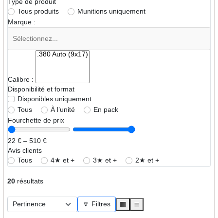
Type de produit
Tous produits
Munitions uniquement
Marque :
Calibre :
Disponibilité et format
Disponibles uniquement
Tous
À l’unité
En pack
Fourchette de prix
22 € – 510 €
Avis clients
Tous
4★ et +
3★ et +
2★ et +
20
résultats
🔽 Filtres
▦
≣