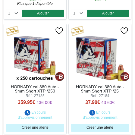
Plus que 1 disponible
Ajouter
Ajouter
Quantité
Quantité
HORNADY cal.380 Auto -
HORNADY cal.380 Auto -
9mm Short XTP /250
9mm Short XTP /25
Réf : 27185
Réf : 27184
359.95€
37.90€
436.00€
43.60€
En cours
En cours
d'approvisionnement
d'approvisionnement
Créer une alerte
Créer une alerte