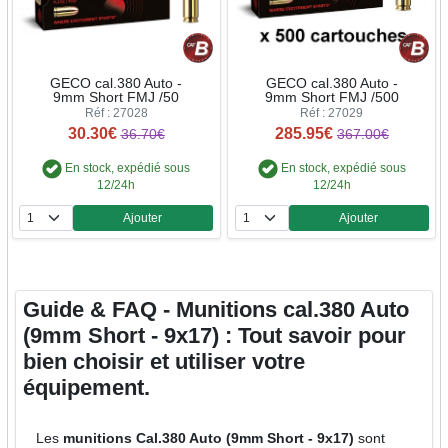
GECO cal.380 Auto -
GECO cal.380 Auto -
9mm Short FMJ /50
9mm Short FMJ /500
Réf : 27028
Réf : 27029
30.30€
285.95€
36.70€
367.00€
En stock, expédié sous
En stock, expédié sous
12/24h
12/24h
Ajouter
Ajouter
Quantité
Quantité
Guide & FAQ - Munitions cal.380 Auto
(9mm Short - 9x17) : Tout savoir pour
bien choisir et utiliser votre
équipement.
Les
munitions Cal.380 Auto (9mm Short - 9x17)
sont