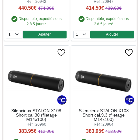
Réf : 20942
Réf : 20947
440.50€
414.50€
474.00€
439.00€
Disponible, expédié sous
Disponible, expédié sous
2 à 5 jours*
2 à 5 jours*
Ajouter
Ajouter
Quantité
Quantité
Silencieux STALON X108
Silencieux STALON X108
Short cal.30 (filetage
Short cal.9,3 (filetage
M14x100)
M14x100)
Réf : 20960
Réf : 20964
383.95€
383.95€
412.00€
412.00€