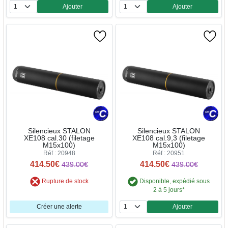
Ajouter
Ajouter
Quantité
Quantité
Silencieux STALON
Silencieux STALON
XE108 cal.30 (filetage
XE108 cal.9,3 (filetage
M15x100)
M15x100)
Réf : 20948
Réf : 20951
414.50€
414.50€
439.00€
439.00€
Rupture de stock
Disponible, expédié sous
2 à 5 jours*
Créer une alerte
Ajouter
Quantité