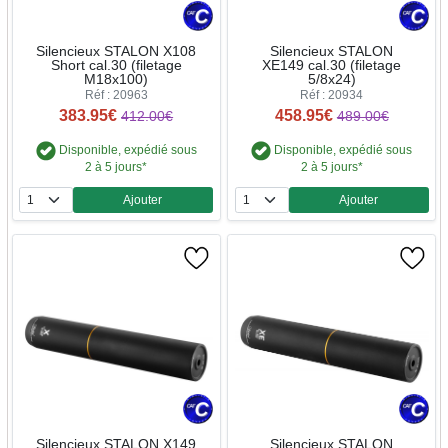
Silencieux STALON X108
Silencieux STALON
Short cal.30 (filetage
XE149 cal.30 (filetage
M18x100)
5/8x24)
Réf : 20963
Réf : 20934
383.95€
458.95€
412.00€
489.00€
Disponible, expédié sous
Disponible, expédié sous
2 à 5 jours*
2 à 5 jours*
Ajouter
Ajouter
Quantité
Quantité
Silencieux STALON X149
Silencieux STALON