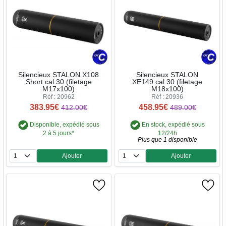
Silencieux STALON X108
Silencieux STALON
Short cal.30 (filetage
XE149 cal.30 (filetage
M17x100)
M18x100)
Réf : 20962
Réf : 20936
383.95€
458.95€
412.00€
489.00€
Disponible, expédié sous
En stock, expédié sous
2 à 5 jours*
12/24h
Plus que 1 disponible
Ajouter
Ajouter
Quantité
Quantité