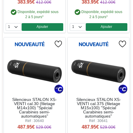
383.95€
383.95€
412.00€
412.00€
Disponible, expédié sous
Disponible, expédié sous
2 à 5 jours*
2 à 5 jours*
Ajouter
Ajouter
Quantité
Quantité
Silencieux STALON XS-
Silencieux STALON XS-
VENTI cal.30 (filetage
VENTI cal.375 (filetage
M14x100) "Spécial
M15x100) "Spécial
Carabines semi-
Carabines semi-
automatiques"
automatiques"
Réf : 30640
Réf : 30641
487.95€
487.95€
529.00€
529.00€