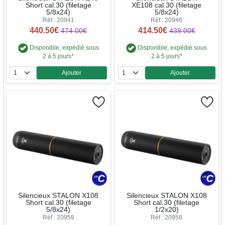
Short cal.30 (filetage
XE108 cal.30 (filetage
5/8x24)
5/8x24)
Réf : 20941
Réf : 20946
440.50€
414.50€
474.00€
439.00€
Disponible, expédié sous
Disponible, expédié sous
2 à 5 jours*
2 à 5 jours*
Ajouter
Ajouter
Quantité
Quantité
Silencieux STALON X108
Silencieux STALON X108
Short cal.30 (filetage
Short cal.30 (filetage
5/8x24)
1/2x20)
Réf : 20959
Réf : 20958