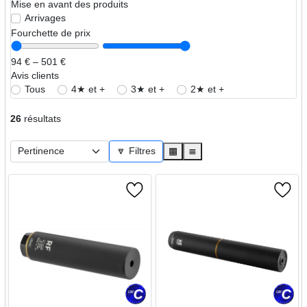
Mise en avant des produits
Arrivages
Fourchette de prix
94 € – 501 €
Avis clients
Tous
4★ et +
3★ et +
2★ et +
26
résultats
🔽 Filtres
▦
≣