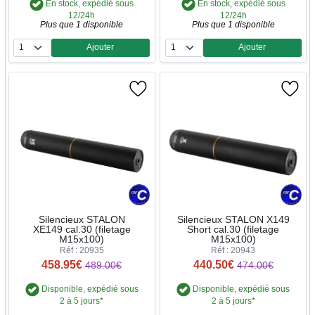
En stock, expédié sous
En stock, expédié sous
12/24h
12/24h
Plus que 1 disponible
Plus que 1 disponible
Ajouter
Ajouter
Quantité
Quantité
Silencieux STALON
Silencieux STALON X149
XE149 cal.30 (filetage
Short cal.30 (filetage
M15x100)
M15x100)
Réf : 20935
Réf : 20943
458.95€
440.50€
489.00€
474.00€
Disponible, expédié sous
Disponible, expédié sous
2 à 5 jours*
2 à 5 jours*