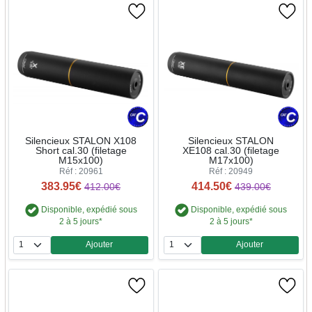
Silencieux STALON X108
Silencieux STALON
Short cal.30 (filetage
XE108 cal.30 (filetage
M15x100)
M17x100)
Réf : 20961
Réf : 20949
383.95€
414.50€
412.00€
439.00€
Disponible, expédié sous
Disponible, expédié sous
2 à 5 jours*
2 à 5 jours*
Ajouter
Ajouter
Quantité
Quantité