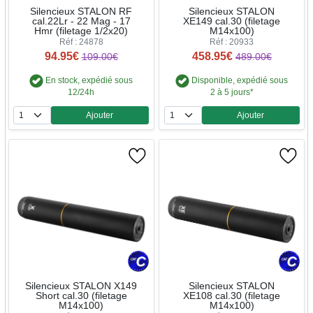
Silencieux STALON RF
Silencieux STALON
cal.22Lr - 22 Mag - 17
XE149 cal.30 (filetage
Hmr (filetage 1/2x20)
M14x100)
Réf : 24878
Réf : 20933
94.95€
458.95€
109.00€
489.00€
En stock, expédié sous
Disponible, expédié sous
12/24h
2 à 5 jours*
Ajouter
Ajouter
Quantité
Quantité
Silencieux STALON X149
Silencieux STALON
Short cal.30 (filetage
XE108 cal.30 (filetage
M14x100)
M14x100)