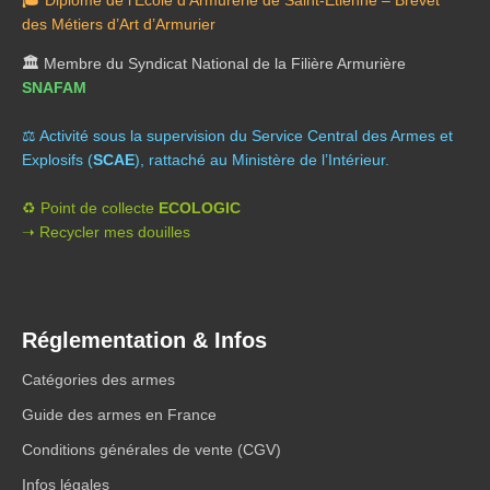
🎓
Diplômé de l’École d’Armurerie de Saint-Étienne – Brevet
des Métiers d’Art d’Armurier
🏛️
Membre du Syndicat National de la Filière Armurière
SNAFAM
⚖️ A
ctivité sous la supervision du Service Central des Armes et
Explosifs (
SCAE
), rattaché au Ministère de l’Intérieur.
♻️ Point de collecte
ECOLOGIC
➝ Recycler mes douilles
Réglementation & Infos
Catégories des armes
Guide des armes en France
Conditions générales de vente (CGV)
Infos légales