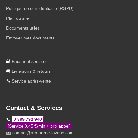
Politique de confidentialité (RGPD)
Plan du site
Documents utiles
Envoyer mes documents
🔐
Paiement sécurisé
🚚
Livraisons & retours
🔧
Service après-vente
Contact & Services
📞
0 899 792 940
[Service 0,45 €/min + prix appel]
✉️
contact@armurerie-lavaux.com