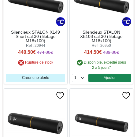
Silencieux STALON X149
Silencieux STALON
Short cal.30 (filetage
XE108 cal.30 (filetage
M18x100)
M18x100)
Réf : 20944
Réf : 20950
440.50€
414.50€
474.00€
439.00€
Rupture de stock
Disponible, expédié sous
2 à 5 jours*
Créer une alerte
Ajouter
Quantité