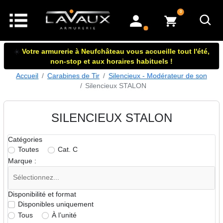
articles dans le panier
0
mon compte
☀️
Votre armurerie à Neufchâteau vous accueille tout l'été,
non-stop et aux horaires habituels !
Accueil
Carabines de Tir
Silencieux - Modérateur de son
Silencieux STALON
SILENCIEUX STALON
Catégories
Toutes
Cat. C
Marque :
Disponibilité et format
Disponibles uniquement
Tous
À l’unité