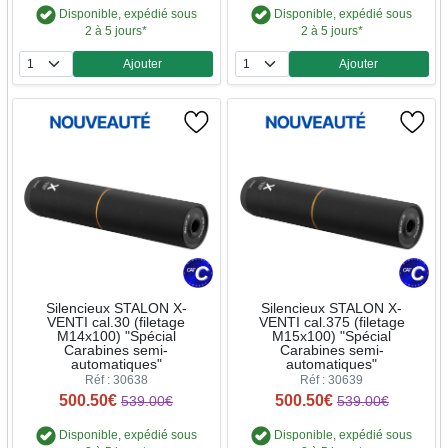
Disponible, expédié sous
Disponible, expédié sous
2 à 5 jours*
2 à 5 jours*
Ajouter
Ajouter
Quantité
Quantité
Silencieux STALON X-
Silencieux STALON X-
VENTI cal.30 (filetage
VENTI cal.375 (filetage
M14x100) "Spécial
M15x100) "Spécial
Carabines semi-
Carabines semi-
automatiques"
automatiques"
Réf : 30638
Réf : 30639
500.50€
500.50€
539.00€
539.00€
Disponible, expédié sous
Disponible, expédié sous