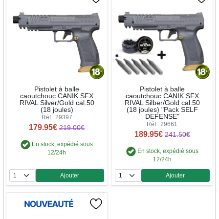
Pistolet à balle
Pistolet à balle
caoutchouc CANIK SFX
caoutchouc CANIK SFX
RIVAL Silver/Gold cal.50
RIVAL Silber/Gold cal.50
(18 joules)
(18 joules) "Pack SELF
DEFENSE"
Réf : 29397
Réf : 29661
179.95€
219.00€
189.95€
241.50€
En stock, expédié sous
En stock, expédié sous
12/24h
12/24h
Ajouter
Ajouter
Quantité
Quantité