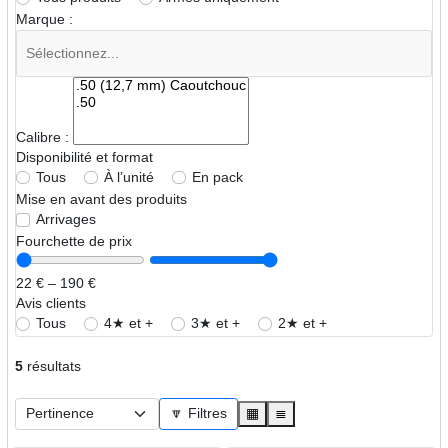
Marque :
Calibre :
Disponibilité et format
Tous
À l’unité
En pack
Mise en avant des produits
Arrivages
Fourchette de prix
22 € – 190 €
Avis clients
Tous
4★ et +
3★ et +
2★ et +
5
résultats
🔽 Filtres
▦
≣