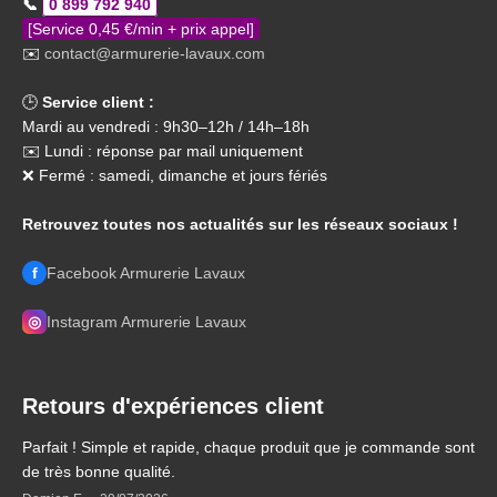
📞
0 899 792 940
[Service 0,45 €/min + prix appel]
✉️
contact@armurerie-lavaux.com
🕒
Service client :
Mardi au vendredi : 9h30–12h / 14h–18h
✉️ Lundi : réponse par mail uniquement
❌ Fermé : samedi, dimanche et jours fériés
Retrouvez toutes nos actualités sur les réseaux sociaux !
f
Facebook Armurerie Lavaux
◎
Instagram Armurerie Lavaux
Retours d'expériences client
Parfait ! Simple et rapide, chaque produit que je commande sont
de très bonne qualité.