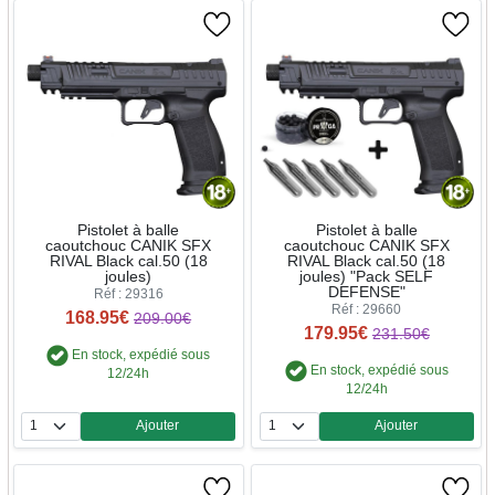
Pistolet à balle
Pistolet à balle
caoutchouc CANIK SFX
caoutchouc CANIK SFX
RIVAL Black cal.50 (18
RIVAL Black cal.50 (18
joules)
joules) "Pack SELF
DEFENSE"
Réf : 29316
Réf : 29660
168.95€
209.00€
179.95€
231.50€
En stock, expédié sous
En stock, expédié sous
12/24h
12/24h
Ajouter
Ajouter
Quantité
Quantité