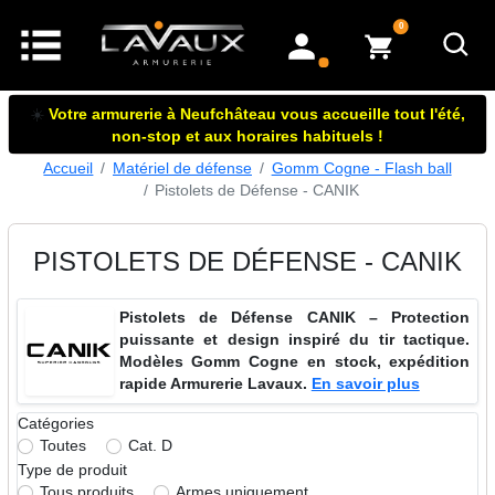
articles dans le panier
0
mon compte
☀️
Votre armurerie à Neufchâteau vous accueille tout l'été,
non-stop et aux horaires habituels !
Accueil
Matériel de défense
Gomm Cogne - Flash ball
Pistolets de Défense - CANIK
PISTOLETS DE DÉFENSE - CANIK
Pistolets de Défense CANIK – Protection
puissante et design inspiré du tir tactique.
Modèles Gomm Cogne en stock, expédition
rapide Armurerie Lavaux.
En savoir plus
Catégories
Toutes
Cat. D
Type de produit
Tous produits
Armes uniquement