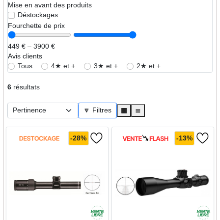
Mise en avant des produits
Déstockages
Fourchette de prix
449 € – 3900 €
Avis clients
Tous
4★ et +
3★ et +
2★ et +
6
résultats
🔽 Filtres
▦
≣
-28%
-13%