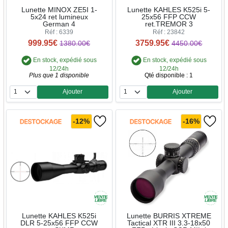
Lunette MINOX ZE5I 1-
Lunette KAHLES K525i 5-
5x24 ret lumineux
25x56 FFP CCW
German 4
ret.TREMOR 3
Réf : 6339
Réf : 23842
999.95€
3759.95€
1380.00€
4450.00€
En stock, expédié sous
En stock, expédié sous
12/24h
12/24h
Plus que 1 disponible
Qté disponible : 1
Ajouter
Ajouter
Quantité
Quantité
-12%
-16%
Lunette KAHLES K525i
Lunette BURRIS XTREME
DLR 5-25x56 FFP CCW
Tactical XTR III 3.3-18x50