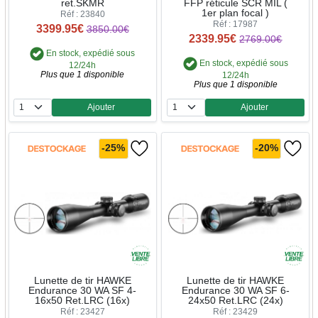
ret.SKMR
FFP réticule SCR MIL (
1er plan focal )
Réf : 23840
Réf : 17987
3399.95€
3850.00€
2339.95€
2769.00€
En stock, expédié sous
En stock, expédié sous
12/24h
Plus que 1 disponible
12/24h
Plus que 1 disponible
Ajouter
Ajouter
Quantité
Quantité
-25%
-20%
Lunette de tir HAWKE
Lunette de tir HAWKE
Endurance 30 WA SF 4-
Endurance 30 WA SF 6-
16x50 Ret.LRC (16x)
24x50 Ret.LRC (24x)
Réf : 23427
Réf : 23429