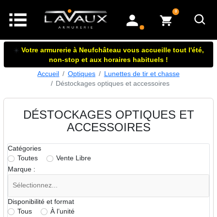
articles dans le panier
0
mon compte
☀️
Votre armurerie à Neufchâteau vous accueille tout l'été,
non-stop et aux horaires habituels !
Accueil
Optiques
Lunettes de tir et chasse
Déstockages optiques et accessoires
DÉSTOCKAGES OPTIQUES ET
ACCESSOIRES
Catégories
Toutes
Vente Libre
Marque :
Disponibilité et format
Tous
À l’unité