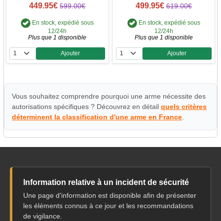
449.95€
499.95€
599.00€
619.00€
En stock, expédié sous
En stock, expédié sous
12/24h
12/24h
Plus que 1 disponible
Plus que 1 disponible
Ajouter
Ajouter
Quantité
Quantité
Vous souhaitez comprendre pourquoi une arme nécessite des
autorisations spécifiques ? Découvrez en détail
quels critères
déterminent la classification d'une arme en France
.
Information relative à un incident de sécurité
Une page d'information est disponible afin de présenter
les éléments connus à ce jour et les recommandations
de vigilance.