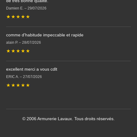
de très bonne qualité.
Damien E.
–
29/07/2026
★
★
★
★
★
comme d'habitude impeccable et rapide
alain P.
–
28/07/2026
★
★
★
★
★
excellent merci a vous cdlt
ERIC A.
–
27/07/2026
★
★
★
★
★
© 2006 Armurerie Lavaux. Tous droits réservés.