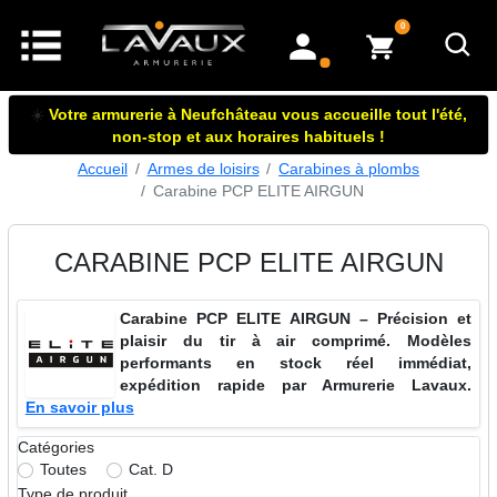
articles dans le panier
0
mon compte
☀️
Votre armurerie à Neufchâteau vous accueille tout l'été,
non-stop et aux horaires habituels !
Accueil
Armes de loisirs
Carabines à plombs
Carabine PCP ELITE AIRGUN
CARABINE PCP ELITE AIRGUN
Carabine PCP ELITE AIRGUN – Précision et
plaisir du tir à air comprimé. Modèles
performants en stock réel immédiat,
expédition rapide par Armurerie Lavaux.
En savoir plus
Catégories
Toutes
Cat. D
Type de produit