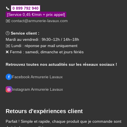
📞
0 899 792 940
[Service 0,45 €/min + prix appel]
✉️
contact@armurerie-lavaux.com
🕒
Service client :
Mardi au vendredi : 9h30–12h / 14h–18h
✉️ Lundi : réponse par mail uniquement
❌ Fermé : samedi, dimanche et jours fériés
Retrouvez toutes nos actualités sur les réseaux sociaux !
f
Facebook Armurerie Lavaux
◎
Instagram Armurerie Lavaux
Retours d'expériences client
Parfait ! Simple et rapide, chaque produit que je commande sont