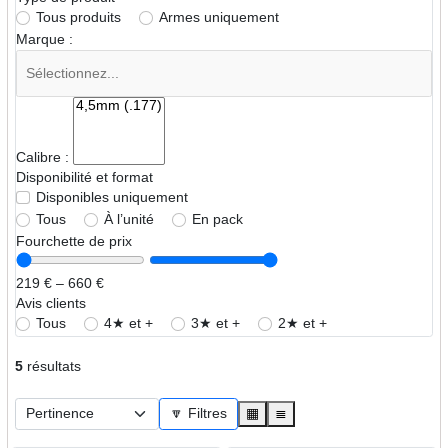
Tous produits
Armes uniquement
Marque :
Calibre :
Disponibilité et format
Disponibles uniquement
Tous
À l’unité
En pack
Fourchette de prix
219 € – 660 €
Avis clients
Tous
4★ et +
3★ et +
2★ et +
5
résultats
🔽 Filtres
▦
≣