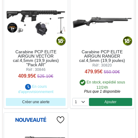
Carabine PCP ELITE
Carabine PCP ELITE
AIRGUN VECTOR
AIRGUN RANGER
cal.4,5mm (19,9 joules)
cal.4,5mm (19,9 joules)
"Pack AR"
Réf : 30820
Réf : 30846
479.95€
550.00€
409.95€
525.10€
En stock, expédié sous
En cours
12/24h
Plus que 1 disponible
d'approvisionnement
Créer une alerte
Ajouter
Quantité