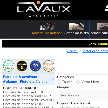
Matériel de défense
Armes de loisirs
Armes caté
☀️
Votre armure
Accueil
Matériel de défe
Pistolets & revolvers
Catégories
d'alarme - Pistolets à blanc
Toutes
Vente Libre
Marque :
Pistolets par MARQUE
Pistolets de défense GLOCK
Pistolets de défense WALTHER
Pistolets de défense BROWNING
Disponibilité et format
Pistolets de défense COLT
Pistolets de défense HECKLER &