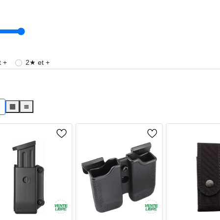
 +
2★ et +
s
▦
≣