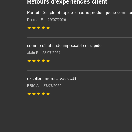
Retours d'expériences client
Parfait ! Simple et rapide, chaque produit que je comma
Damien E.
–
29/07/2026
★
★
★
★
★
comme d'habitude impeccable et rapide
alain P.
–
28/07/2026
★
★
★
★
★
excellent merci a vous cdlt
ERIC A.
–
27/07/2026
★
★
★
★
★