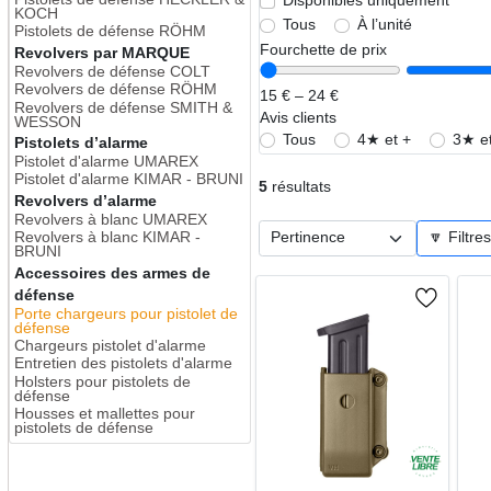
Disponibles uniquement
KOCH
Tous
À l’unité
Pistolets de défense RÖHM
Fourchette de prix
Revolvers par MARQUE
Revolvers de défense COLT
Revolvers de défense RÖHM
15 € – 24 €
Revolvers de défense SMITH &
Avis clients
WESSON
Tous
4★ et +
3★ et
Pistolets d’alarme
Pistolet d'alarme UMAREX
Pistolet d'alarme KIMAR - BRUNI
5
résultats
Revolvers d’alarme
Revolvers à blanc UMAREX
Revolvers à blanc KIMAR -
🔽 Filtre
BRUNI
Accessoires des armes de
défense
Porte chargeurs pour pistolet de
défense
Chargeurs pistolet d'alarme
Entretien des pistolets d'alarme
Holsters pour pistolets de
défense
Housses et mallettes pour
pistolets de défense