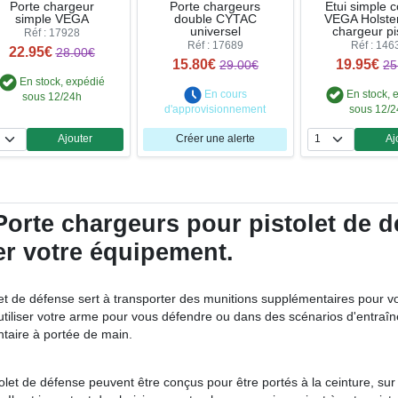
Porte chargeur
Porte chargeurs
Etui simple 
simple VEGA
double CYTAC
VEGA Holster
universel
chargeur pi
Réf : 17928
Réf : 17689
Réf : 146
22.95€
28.00€
15.80€
19.95€
29.00€
25
En stock, expédié
En cours
En stock, 
sous 12/24h
d'approvisionnement
sous 12/
Ajouter
Créer une alerte
Aj
Quantité
Qua
orte chargeurs pour pistolet de d
ser votre équipement.
t de défense sert à transporter des munitions supplémentaires pour votr
utiliser votre arme pour vous défendre ou dans des scénarios d'entraî
aire à portée de main.
olet de défense peuvent être conçus pour être portés à la ceinture, su