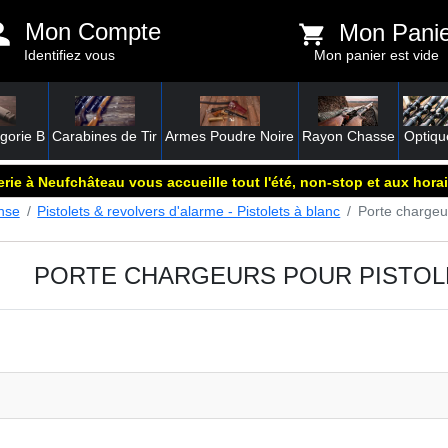
Mon Compte
Mon Pani
Identifiez vous
Mon panier est vide
gorie B
Carabines de Tir
Armes Poudre Noire
Rayon Chasse
Optiqu
rie à Neufchâteau vous accueille tout l'été, non-stop et aux horai
nse
Pistolets & revolvers d'alarme - Pistolets à blanc
Porte chargeu
PORTE CHARGEURS POUR PISTOL