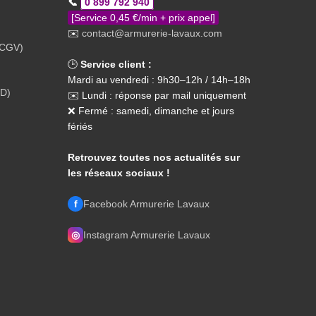
📞
0 899 792 940
[Service 0,45 €/min + prix appel]
✉️
contact@armurerie-lavaux.com
(CGV)
🕒
Service client :
Mardi au vendredi : 9h30–12h / 14h–18h
PD)
✉️ Lundi : réponse par mail uniquement
❌ Fermé : samedi, dimanche et jours
fériés
Retrouvez toutes nos actualités sur
les réseaux sociaux !
f
Facebook Armurerie Lavaux
◎
Instagram Armurerie Lavaux