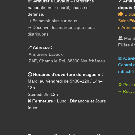
🎯
Armurerie Lavaux
– Référence
✔
Armur
nationale en tir sportif, chasse et
depuis 
défense.
🎓
Diplô
➝ En savoir plus sur nous
Saint-Ét
➝ Découvrir les marques que nous
d’Armuri
distribuons
🏛️
Membr
Filière 
📍 Adresse :
Armurerie Lavaux
⚖️ A
ctivi
ZAE, Champ le Roi, 88300 Neufchâteau
Central 
rattaché 
🕑 Horaires d'ouverture du magasin :
Mardi au Vendredi de 9h30–12h / 14h–
♻️ Point
18h
➝ Recycl
Samedi 8h–12h
❌ Fermeture :
Lundi, Dimanche et Jours
fériés