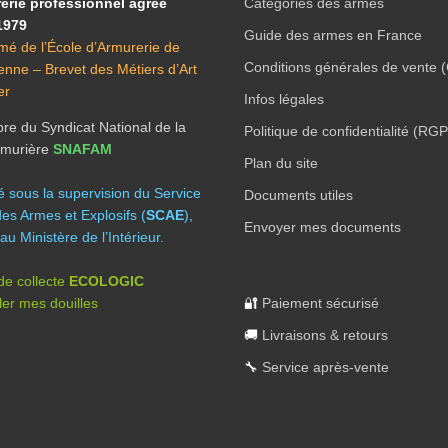
erie professionnel agréé
Catégories des armes
1979
Guide des armes en France
mé de l’École d’Armurerie de
Conditions générales de vente 
ienne – Brevet des Métiers d’Art
er
Infos légales
e du Syndicat National de la
Politique de confidentialité (RG
Armurière
SNAFAM
Plan du site
té sous la supervision du Service
Documents utiles
des Armes et Explosifs (
SCAE
),
Envoyer mes documents
au Ministère de l’Intérieur.
 de collecte
ECOLOGIC
er mes douilles
🔐
Paiement sécurisé
🚚
Livraisons & retours
🔧
Service après-vente