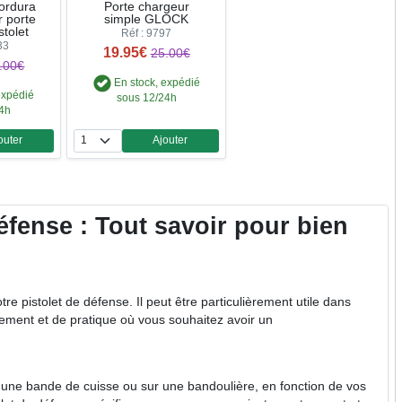
cordura
Porte chargeur
 porte
simple GLOCK
stolet
Réf : 9797
33
19.95€
25.00€
.00€
En stock, expédié
expédié
sous 12/24h
24h
outer
Ajouter
ntité
Quantité
éfense : Tout savoir pour bien
e pistolet de défense. Il peut être particulièrement utile dans
nement et de pratique où vous souhaitez avoir un
r une bande de cuisse ou sur une bandoulière, en fonction de vos