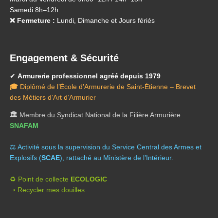
Samedi 8h–12h
❌ Fermeture :
Lundi, Dimanche et Jours fériés
Engagement & Sécurité
✔
Armurerie professionnel agréé depuis 1979
🎓
Diplômé de l’École d’Armurerie de Saint-Étienne – Brevet
des Métiers d’Art d’Armurier
🏛️
Membre du Syndicat National de la Filière Armurière
SNAFAM
⚖️ A
ctivité sous la supervision du Service Central des Armes et
Explosifs (
SCAE
), rattaché au Ministère de l’Intérieur.
♻️ Point de collecte
ECOLOGIC
➝ Recycler mes douilles