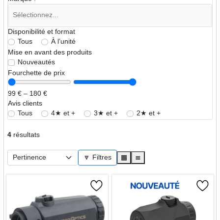
Disponibilité et format
Tous
À l’unité
Mise en avant des produits
Nouveautés
Fourchette de prix
99 € – 180 €
Avis clients
Tous
4★ et +
3★ et +
2★ et +
4
résultats
🔽 Filtres
▦
≣