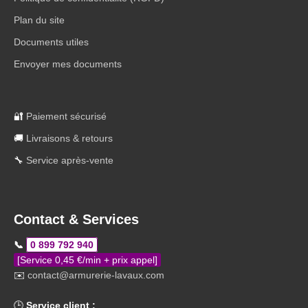
Plan du site
Documents utiles
Envoyer mes documents
🔐
Paiement sécurisé
🚚
Livraisons & retours
🔧
Service après-vente
Contact & Services
📞
0 899 792 940
[Service 0,45 €/min + prix appel]
✉️
contact@armurerie-lavaux.com
🕒
Service client :