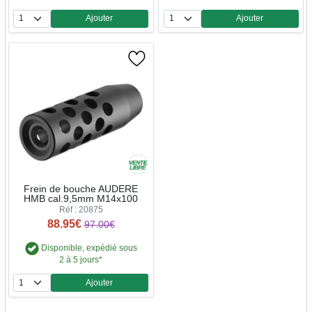
Ajouter
Ajouter
Quantité
Quantité
Frein de bouche AUDERE
HMB cal.9,5mm M14x100
Réf : 20875
88.95€
97.00€
Disponible, expédié sous
2 à 5 jours*
Ajouter
Quantité