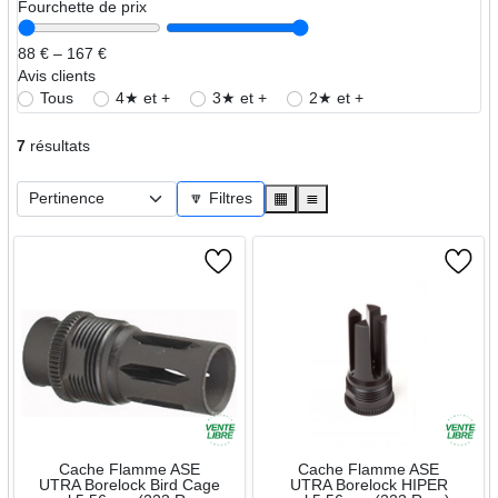
Fourchette de prix
88 € – 167 €
Avis clients
Tous
4★ et +
3★ et +
2★ et +
7
résultats
🔽 Filtres
▦
≣
Cache Flamme ASE
Cache Flamme ASE
UTRA Borelock Bird Cage
UTRA Borelock HIPER