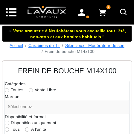
articles dans le panier
0
mon compte
☀️
Votre armurerie à Neufchâteau vous accueille tout l'été,
non-stop et aux horaires habituels !
Accueil
Carabines de Tir
Silencieux - Modérateur de son
Frein de bouche M14x100
FREIN DE BOUCHE M14X100
Catégories
Toutes
Vente Libre
Marque :
Disponibilité et format
Disponibles uniquement
Tous
À l’unité