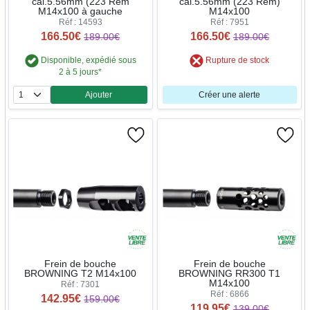
cal.5.56mm (223 Rem
cal.5.56mm (223 Rem)
M14x100 à gauche
M14x100
Réf : 14593
Réf : 7951
166.50€
166.50€
189.00€
189.00€
Disponible, expédié sous
Rupture de stock
2 à 5 jours*
Ajouter
Créer une alerte
Quantité
Frein de bouche
Frein de bouche
BROWNING T2 M14x100
BROWNING RR300 T1
M14x100
Réf : 7301
Réf : 6866
142.95€
159.00€
119.95€
139.00€