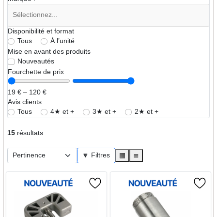
Disponibilité et format
Tous
À l’unité
Mise en avant des produits
Nouveautés
Fourchette de prix
19 € – 120 €
Avis clients
Tous
4★ et +
3★ et +
2★ et +
15
résultats
🔽 Filtres
▦
≣