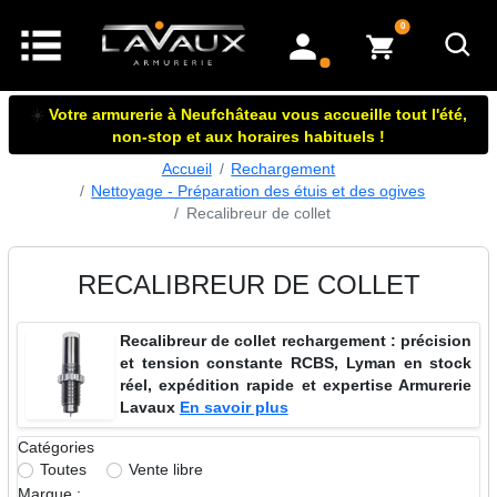
articles dans le panier
0
mon compte
☀️
Votre armurerie à Neufchâteau vous accueille tout l'été,
non-stop et aux horaires habituels !
Accueil
Rechargement
Nettoyage - Préparation des étuis et des ogives
Recalibreur de collet
RECALIBREUR DE COLLET
Recalibreur de collet rechargement : précision
et tension constante RCBS, Lyman en stock
réel, expédition rapide et expertise Armurerie
Lavaux
En savoir plus
Catégories
Toutes
Vente libre
Marque :