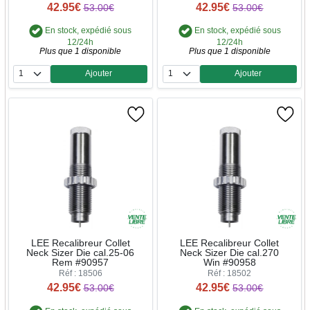
42.95€
42.95€
53.00€
53.00€
En stock, expédié sous
En stock, expédié sous
12/24h
12/24h
Plus que 1 disponible
Plus que 1 disponible
Ajouter
Ajouter
Quantité
Quantité
LEE Recalibreur Collet
LEE Recalibreur Collet
Neck Sizer Die cal.25-06
Neck Sizer Die cal.270
Rem #90957
Win #90958
Réf : 18506
Réf : 18502
42.95€
42.95€
53.00€
53.00€