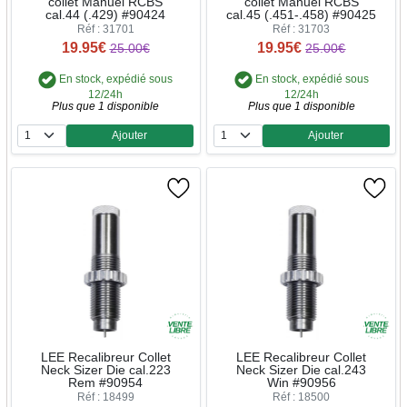
collet Manuel RCBS
collet Manuel RCBS
cal.44 (.429) #90424
cal.45 (.451-.458) #90425
Réf : 31701
Réf : 31703
19.95€
19.95€
25.00€
25.00€
En stock, expédié sous
En stock, expédié sous
12/24h
12/24h
Plus que 1 disponible
Plus que 1 disponible
Ajouter
Ajouter
Quantité
Quantité
LEE Recalibreur Collet
LEE Recalibreur Collet
Neck Sizer Die cal.223
Neck Sizer Die cal.243
Rem #90954
Win #90956
Réf : 18499
Réf : 18500