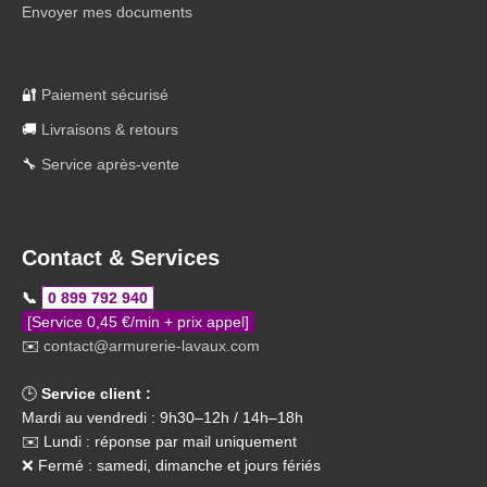
Envoyer mes documents
🔐
Paiement sécurisé
🚚
Livraisons & retours
🔧
Service après-vente
Contact & Services
📞
0 899 792 940
[Service 0,45 €/min + prix appel]
✉️
contact@armurerie-lavaux.com
🕒
Service client :
Mardi au vendredi : 9h30–12h / 14h–18h
✉️ Lundi : réponse par mail uniquement
❌ Fermé : samedi, dimanche et jours fériés