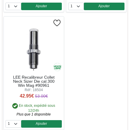
Ajouter
Ajouter
Quantité
Quantité
LEE Recalibreur Collet
Neck Sizer Die cal.300
Win Mag #90961
Réf : 18504
42.95€
53.00€
En stock, expédié sous
12/24h
Plus que 1 disponible
Ajouter
Quantité