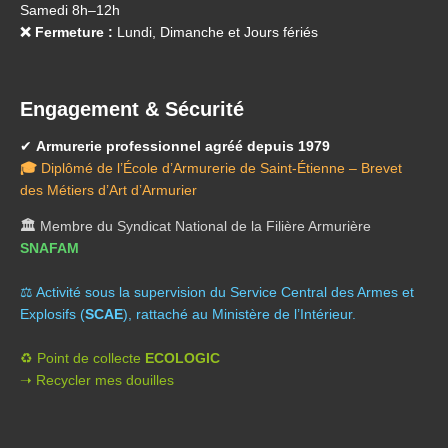
Samedi 8h–12h
❌ Fermeture :
Lundi, Dimanche et Jours fériés
Engagement & Sécurité
✔
Armurerie professionnel agréé depuis 1979
🎓
Diplômé de l’École d’Armurerie de Saint-Étienne – Brevet
des Métiers d’Art d’Armurier
🏛️
Membre du Syndicat National de la Filière Armurière
SNAFAM
⚖️ A
ctivité sous la supervision du Service Central des Armes et
Explosifs (
SCAE
), rattaché au Ministère de l’Intérieur.
♻️ Point de collecte
ECOLOGIC
➝ Recycler mes douilles