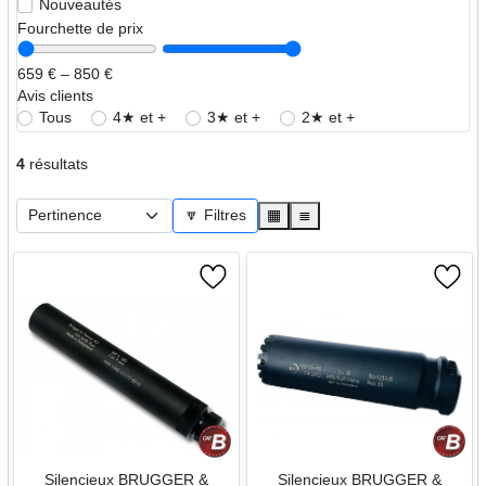
Nouveautés
Fourchette de prix
659 € – 850 €
Avis clients
Tous
4★ et +
3★ et +
2★ et +
4
résultats
🔽 Filtres
▦
≣
Silencieux BRUGGER &
Silencieux BRUGGER &