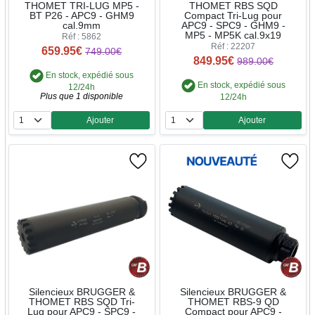
THOMET TRI-LUG MP5 -
THOMET RBS SQD
BT P26 - APC9 - GHM9
Compact Tri-Lug pour
cal.9mm
APC9 - SPC9 - GHM9 -
MP5 - MP5K cal.9x19
Réf : 5862
Réf : 22207
659.95€
749.00€
849.95€
989.00€
En stock, expédié sous
En stock, expédié sous
12/24h
Plus que 1 disponible
12/24h
Ajouter
Ajouter
Quantité
Quantité
Silencieux BRUGGER &
Silencieux BRUGGER &
THOMET RBS SQD Tri-
THOMET RBS-9 QD
Lug pour APC9 - SPC9 -
Compact pour APC9 -