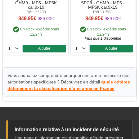
GHM9 - MP5 - MP5K
SPC9 - GHM9 - MP5 -
cal.9x19
MP5K cal.9x19
Réf : 22208
Réf : 31588
849.95€
849.95€
989.00€
989.00€
En stock, expédié sous
En stock, expédié sous
12/24h
12/24h
Plus que 1 disponible
Ajouter
Ajouter
Quantité
Quantité
Vous souhaitez comprendre pourquoi une arme nécessite des
autorisations spécifiques ? Découvrez en détail
quels critères
déterminent la classification d'une arme en France
.
Information relative à un incident de sécurité
Une page d'information est disponible afin de présenter