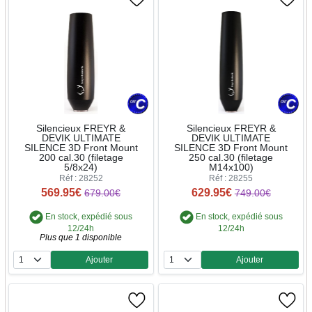
Silencieux FREYR &
Silencieux FREYR &
DEVIK ULTIMATE
DEVIK ULTIMATE
SILENCE 3D Front Mount
SILENCE 3D Front Mount
200 cal.30 (filetage
250 cal.30 (filetage
5/8x24)
M14x100)
Réf : 28252
Réf : 28255
569.95€
629.95€
679.00€
749.00€
En stock, expédié sous
En stock, expédié sous
12/24h
12/24h
Plus que 1 disponible
Ajouter
Ajouter
Quantité
Quantité