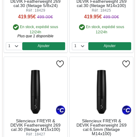
DEVIK Featherweight 269
DEVIK Featherweight 269
cal.30 (filetage 5/8x24)
cal.30 (filetage M14x100)
Réf : 18429
Réf : 18425
419.95€
419.95€
499.00€
499.00€
En stock, expédié sous
En stock, expédié sous
12/24h
12/24h
Plus que 1 disponible
Ajouter
Ajouter
Quantité
Quantité
Silencieux FREYR &
Silencieux FREYR &
DEVIK Featherweight 269
DEVIK Featherweight 269
cal.30 (filetage M15x100)
cal.6,5mm (filetage
M14x100)
Réf : 18427