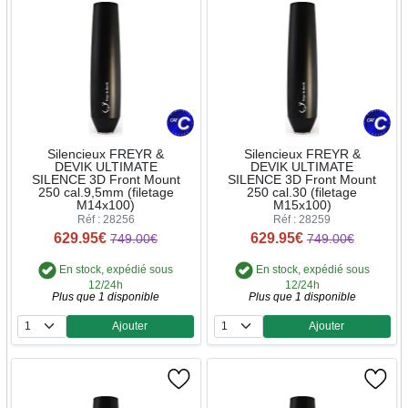
Silencieux FREYR &
Silencieux FREYR &
DEVIK ULTIMATE
DEVIK ULTIMATE
SILENCE 3D Front Mount
SILENCE 3D Front Mount
250 cal.9,5mm (filetage
250 cal.30 (filetage
M14x100)
M15x100)
Réf : 28256
Réf : 28259
629.95€
629.95€
749.00€
749.00€
En stock, expédié sous
En stock, expédié sous
12/24h
12/24h
Plus que 1 disponible
Plus que 1 disponible
Ajouter
Ajouter
Quantité
Quantité