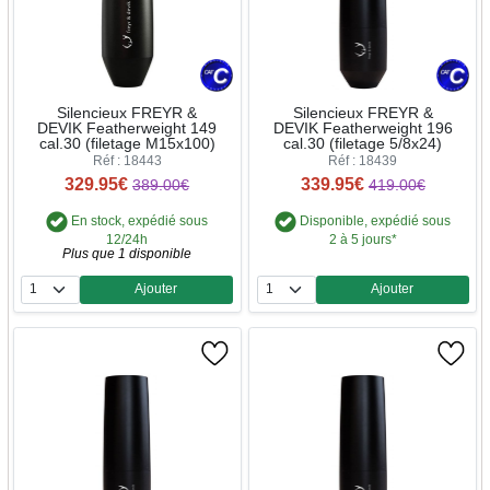
Silencieux FREYR &
Silencieux FREYR &
DEVIK Featherweight 149
DEVIK Featherweight 196
cal.30 (filetage M15x100)
cal.30 (filetage 5/8x24)
Réf : 18443
Réf : 18439
329.95€
339.95€
389.00€
419.00€
En stock, expédié sous
Disponible, expédié sous
12/24h
2 à 5 jours*
Plus que 1 disponible
Ajouter
Ajouter
Quantité
Quantité