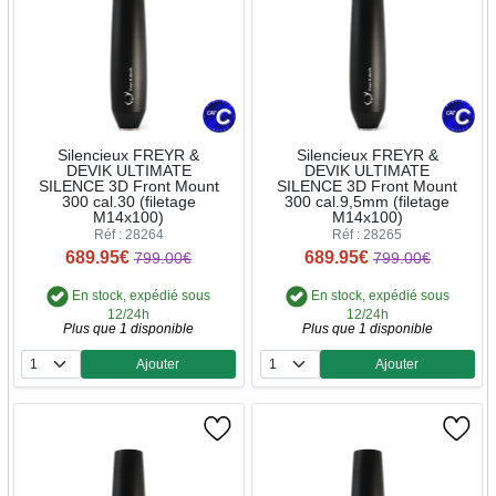
Silencieux FREYR &
Silencieux FREYR &
DEVIK ULTIMATE
DEVIK ULTIMATE
SILENCE 3D Front Mount
SILENCE 3D Front Mount
300 cal.30 (filetage
300 cal.9,5mm (filetage
M14x100)
M14x100)
Réf : 28264
Réf : 28265
689.95€
689.95€
799.00€
799.00€
En stock, expédié sous
En stock, expédié sous
12/24h
12/24h
Plus que 1 disponible
Plus que 1 disponible
Ajouter
Ajouter
Quantité
Quantité