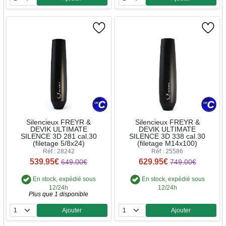
Quantité
Quantité
Silencieux FREYR &
Silencieux FREYR &
DEVIK ULTIMATE
DEVIK ULTIMATE
SILENCE 3D 281 cal.30
SILENCE 3D 338 cal.30
(filetage 5/8x24)
(filetage M14x100)
Réf : 28242
Réf : 25586
539.95€
629.95€
649.00€
749.00€
En stock, expédié sous
En stock, expédié sous
12/24h
12/24h
Plus que 1 disponible
Ajouter
Ajouter
Quantité
Quantité