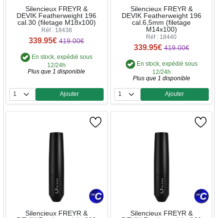
Silencieux FREYR &
Silencieux FREYR &
DEVIK Featherweight 196
DEVIK Featherweight 196
cal.30 (filetage M18x100)
cal.6,5mm (filetage
M14x100)
Réf : 18438
Réf : 18440
339.95€
419.00€
339.95€
419.00€
En stock, expédié sous
En stock, expédié sous
12/24h
Plus que 1 disponible
12/24h
Plus que 1 disponible
Ajouter
Ajouter
Quantité
Quantité
Silencieux FREYR &
Silencieux FREYR &