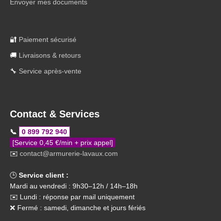
Envoyer mes documents
🔐
Paiement sécurisé
🚚
Livraisons & retours
🔧
Service après-vente
Contact & Services
📞
0 899 792 940
[Service 0,45 €/min + prix appel]
✉️
contact@armurerie-lavaux.com
🕒
Service client :
Mardi au vendredi : 9h30–12h / 14h–18h
✉️ Lundi : réponse par mail uniquement
❌ Fermé : samedi, dimanche et jours fériés