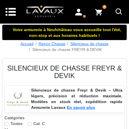
articles dans le panier
0
mon compte
☀️
Votre armurerie à Neufchâteau vous accueille tout l'été,
non-stop et aux horaires habituels !
Accueil
Rayon Chasse
Silencieux de chasse
Silencieux de chasse FREYR & DEVIK
SILENCIEUX DE CHASSE FREYR &
DEVIK
Silencieux de chasse Freyr & Devik – Ultra
légers, précision et réduction maximale.
Modèles en stock réel, expédition rapide
Armurerie Lavaux
En savoir plus
Catégories
Toutes
Cat. C