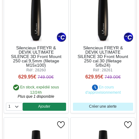
Silencieux FREYR &
Silencieux FREYR &
DEVIK ULTIMATE
DEVIK ULTIMATE
SILENCE 3D Front Mount
SILENCE 3D Front Mount
250 cal.9,5mm (filetage
250 cal.30 (filetage
M15x100)
5/8x24)
Réf : 28260
Réf : 28261
629.95€
629.95€
749.00€
749.00€
En stock, expédié sous
En cours
12/24h
d'approvisionnement
Plus que 1 disponible
Ajouter
Créer une alerte
Quantité