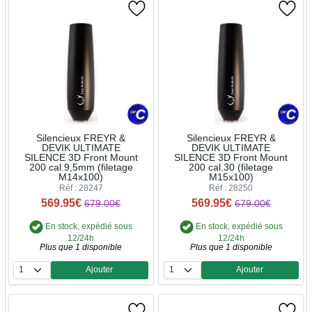
Silencieux FREYR &
Silencieux FREYR &
DEVIK ULTIMATE
DEVIK ULTIMATE
SILENCE 3D Front Mount
SILENCE 3D Front Mount
200 cal.9,5mm (filetage
200 cal.30 (filetage
M14x100)
M15x100)
Réf : 28247
Réf : 28250
569.95€
569.95€
679.00€
679.00€
En stock, expédié sous
En stock, expédié sous
12/24h
12/24h
Plus que 1 disponible
Plus que 1 disponible
Ajouter
Ajouter
Quantité
Quantité