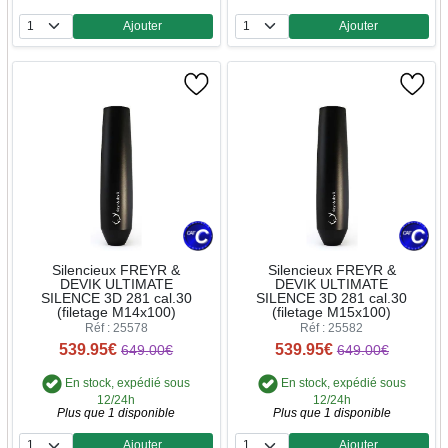
Ajouter
Ajouter
Quantité
Quantité
Silencieux FREYR &
Silencieux FREYR &
DEVIK ULTIMATE
DEVIK ULTIMATE
SILENCE 3D 281 cal.30
SILENCE 3D 281 cal.30
(filetage M14x100)
(filetage M15x100)
Réf : 25578
Réf : 25582
539.95€
539.95€
649.00€
649.00€
En stock, expédié sous
En stock, expédié sous
12/24h
12/24h
Plus que 1 disponible
Plus que 1 disponible
Ajouter
Ajouter