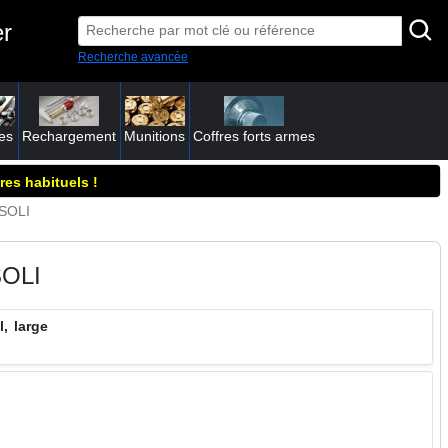
er
Recherche avancée
es
Rechargement
Munitions
Coffres forts armes
res habituels !
RSOLI
OLI
, large