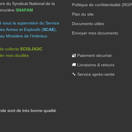
e du Syndicat National de la
Politique de confidentialité (RG
Armurière
SNAFAM
Plan du site
té sous la supervision du Service
Documents utiles
des Armes et Explosifs (
SCAE
),
Envoyer mes documents
au Ministère de l’Intérieur.
 de collecte
ECOLOGIC
er mes douilles
🔐
Paiement sécurisé
🚚
Livraisons & retours
🔧
Service après-vente
nde sont de très bonne qualité.