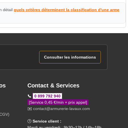
n détail
quels critères déterminent la classification d'une arme
Consulter les informations
os
Contact & Services
📞
0 899 792 940
[Service 0,45 €/min + prix appel]
✉️
contact@armurerie-lavaux.com
(CGV)
🕒
Service client :
Mardi au vendredi : 9h30–12h / 14h–18h