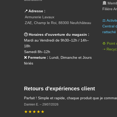
🏛️
Membr
Filière 
📍 Adresse :
Armurerie Lavaux
⚖️ A
ctivi
ZAE, Champ le Roi, 88300 Neufchâteau
Central 
rattaché 
🕑 Horaires d'ouverture du magasin :
Mardi au Vendredi de 9h30–12h / 14h–
♻️ Point
18h
➝ Recycl
Samedi 8h–12h
❌ Fermeture :
Lundi, Dimanche et Jours
fériés
Retours d'expériences client
Parfait ! Simple et rapide, chaque produit que je comma
Damien E.
–
29/07/2026
★
★
★
★
★