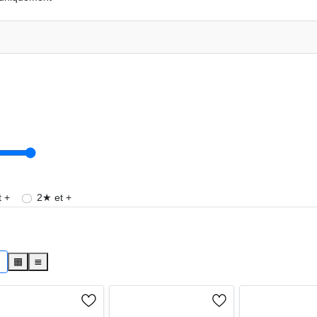
 +
2★ et +
s
▦
≣