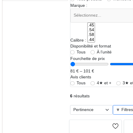
Marque :
Calibre :
Disponibilité et format
Tous
À l’unité
Fourchette de prix
81 € – 101 €
Avis clients
Tous
4★ et +
3★ et
6
résultats
🔽 Filtre