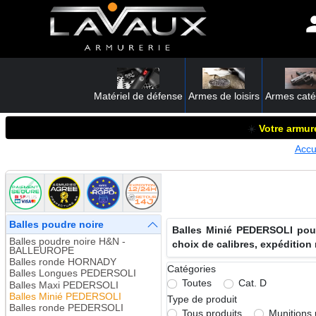
Matériel de défense
Armes de loisirs
Armes caté
☀️
Votre armure
Accu
Balles poudre noire
Balles Minié PEDERSOLI poudr
Balles poudre noire H&N -
choix de calibres, expédition
BALLEUROPE
Balles ronde HORNADY
Catégories
Balles Longues PEDERSOLI
Toutes
Cat. D
Balles Maxi PEDERSOLI
Balles Minié PEDERSOLI
Type de produit
Balles ronde PEDERSOLI
Tous produits
Munitions