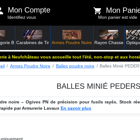
Mon Compte
Mon Pani
Identifiez vous
Mon panier est vide
gorie B
Carabines de Tir
Armes Poudre Noire
Rayon Chasse
Optiqu
rie à Neufchâteau vous accueille tout l'été, non-stop et aux horai
eil
Armes Poudre Noire
Balles poudre noire
Balles Minié PEDE
BALLES MINIÉ PEDERS
e noire – Ogives PN de précision pour fusils rayés. Stock réel
 rapide par Armurerie Lavaux
En savoir plus
 uniquement