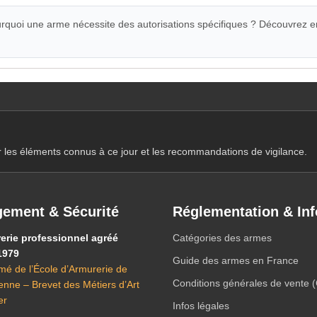
quoi une arme nécessite des autorisations spécifiques ? Découvrez e
r les éléments connus à ce jour et les recommandations de vigilance.
ement & Sécurité
Réglementation & Inf
erie professionnel agréé
Catégories des armes
1979
Guide des armes en France
mé de l’École d’Armurerie de
Conditions générales de vente 
ienne – Brevet des Métiers d’Art
er
Infos légales