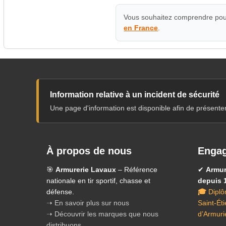
Vous souhaitez comprendre pour
en France
.
Information relative à un incident de sécurité
Une page d'information est disponible afin de présente
À propos de nous
Engag
🎯
Armurerie Lavaux
– Référence
✔
Armur
nationale en tir sportif, chasse et
depuis 
défense.
🎓
Diplô
➝ En savoir plus sur nous
Saint-Ét
➝ Découvrir les marques que nous
d’Armuri
distribuons