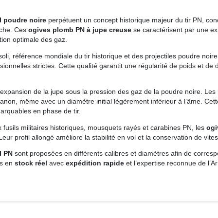
 poudre noire
perpétuent un concept historique majeur du tir PN, con
uche. Ces
ogives plomb PN à jupe creuse
se caractérisent par une ex
tion optimale des gaz.
i, référence mondiale du tir historique et des projectiles poudre noire
onnelles strictes. Cette qualité garantit une régularité de poids et de d
l’expansion de la jupe sous la pression des gaz de la poudre noire. Les
anon, même avec un diamètre initial légèrement inférieur à l’âme. Cett
marquables en phase de tir.
fusils militaires historiques, mousquets rayés et carabines PN, les
ogi
r profil allongé améliore la stabilité en vol et la conservation de vites
I PN
sont proposées en différents calibres et diamètres afin de corre
es en
stock réel
avec
expédition rapide
et l’expertise reconnue de l’A