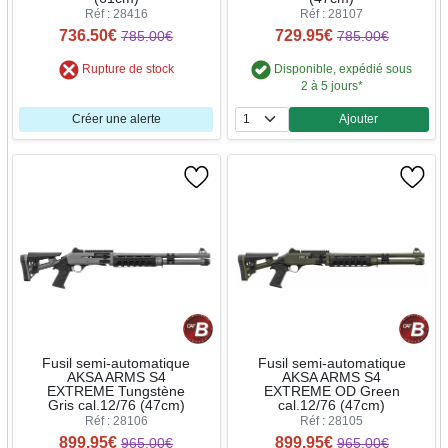
Réf : 28416
Réf : 28107
736.50€
729.95€
785.00€
785.00€
Rupture de stock
Disponible, expédié sous
2 à 5 jours*
Créer une alerte
Ajouter
Quantité
Fusil semi-automatique
Fusil semi-automatique
AKSA ARMS S4
AKSA ARMS S4
EXTREME Tungstène
EXTREME OD Green
Gris cal.12/76 (47cm)
cal.12/76 (47cm)
Réf : 28106
Réf : 28105
899.95€
899.95€
965.00€
965.00€