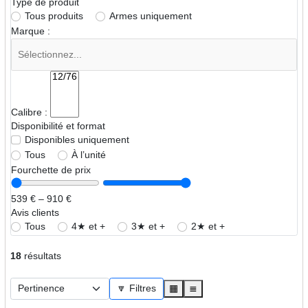
Type de produit
Tous produits
Armes uniquement
Marque :
Calibre :
Disponibilité et format
Disponibles uniquement
Tous
À l’unité
Fourchette de prix
539 € – 910 €
Avis clients
Tous
4★ et +
3★ et +
2★ et +
18
résultats
🔽 Filtres
▦
≣