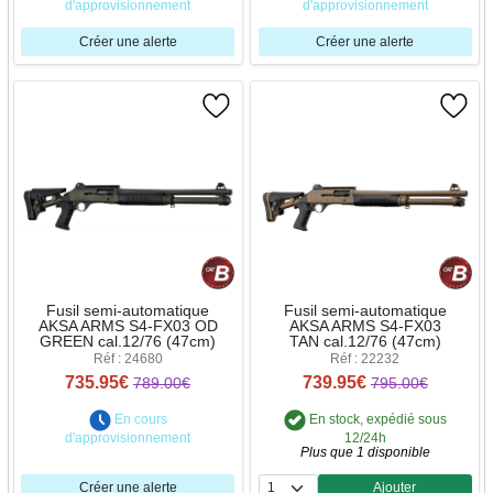
d'approvisionnement
d'approvisionnement
Créer une alerte
Créer une alerte
Fusil semi-automatique
Fusil semi-automatique
AKSA ARMS S4-FX03 OD
AKSA ARMS S4-FX03
GREEN cal.12/76 (47cm)
TAN cal.12/76 (47cm)
Réf : 24680
Réf : 22232
735.95€
739.95€
789.00€
795.00€
En cours
En stock, expédié sous
d'approvisionnement
12/24h
Plus que 1 disponible
Créer une alerte
Ajouter