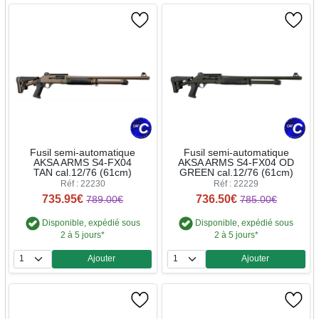
Fusil semi-automatique
Fusil semi-automatique
AKSA ARMS S4-FX04
AKSA ARMS S4-FX04 OD
TAN cal.12/76 (61cm)
GREEN cal.12/76 (61cm)
Réf : 22230
Réf : 22229
735.95€
736.50€
789.00€
785.00€
Disponible, expédié sous
Disponible, expédié sous
2 à 5 jours*
2 à 5 jours*
Ajouter
Ajouter
Quantité
Quantité