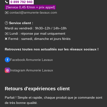
📞
0 899 792 940
[Service 0,45 €/min + prix appel]
✉️
contact@armurerie-lavaux.com
🕒
Service client :
Mardi au vendredi : 9h30–12h / 14h–18h
✉️ Lundi : réponse par mail uniquement
❌ Fermé : samedi, dimanche et jours fériés
Retrouvez toutes nos actualités sur les réseaux sociaux !
f
Facebook Armurerie Lavaux
◎
Instagram Armurerie Lavaux
Retours d'expériences client
Parfait ! Simple et rapide, chaque produit que je commande sont
de très bonne qualité.