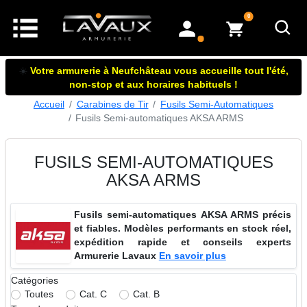
articles dans le panier
0
mon compte
☀️
Votre armurerie à Neufchâteau vous accueille tout l'été,
non-stop et aux horaires habituels !
Accueil
Carabines de Tir
Fusils Semi-Automatiques
Fusils Semi-automatiques AKSA ARMS
FUSILS SEMI-AUTOMATIQUES
AKSA ARMS
Fusils semi-automatiques AKSA ARMS précis
et fiables. Modèles performants en stock réel,
expédition rapide et conseils experts
Armurerie Lavaux
En savoir plus
Catégories
Toutes
Cat. C
Cat. B