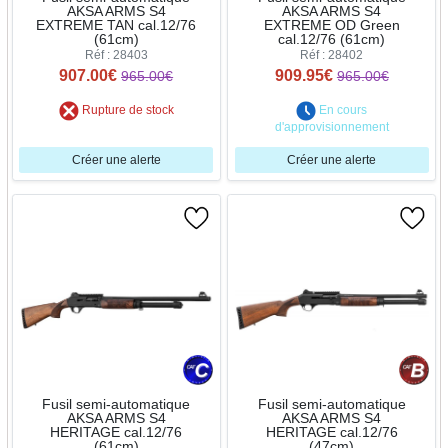
AKSA ARMS S4
AKSA ARMS S4
EXTREME TAN cal.12/76
EXTREME OD Green
(61cm)
cal.12/76 (61cm)
Réf : 28403
Réf : 28402
907.00€
909.95€
965.00€
965.00€
Rupture de stock
En cours
d'approvisionnement
Créer une alerte
Créer une alerte
Fusil semi-automatique
Fusil semi-automatique
AKSA ARMS S4
AKSA ARMS S4
HERITAGE cal.12/76
HERITAGE cal.12/76
(61cm)
(47cm)