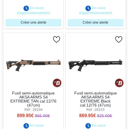
En cours
En cours
d'approvisionnement
d'approvisionnement
Créer une alerte
Créer une alerte
Fusil semi-automatique
Fusil semi-automatique
AKSA ARMS S4
AKSA ARMS S4
EXTREME TAN cal.12/76
EXTREME Black
(47cm)
cal.12/76 (47cm)
Réf : 28104
Réf : 28103
899.95€
869.95€
965.00€
925.00€
En cours
En cours