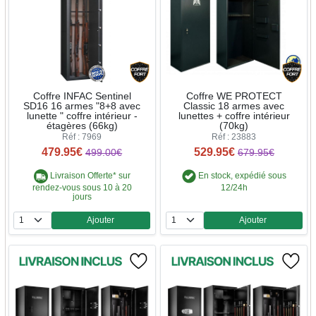
Coffre INFAC Sentinel
Coffre WE PROTECT
SD16 16 armes "8+8 avec
Classic 18 armes avec
lunette " coffre intérieur -
lunettes + coffre intérieur
étagères (66kg)
(70kg)
Réf : 7969
Réf : 23883
479.95€
529.95€
499.00€
679.95€
Livraison Offerte* sur
En stock, expédié sous
rendez-vous sous 10 à 20
12/24h
jours
Ajouter
Ajouter
Quantité
Quantité