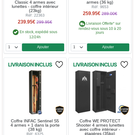
Classic 4 armes avec
armes (36 kg)
lunettes - coffre intérieur
Réf : 9653
(23kg)
259.95€
289.00€
Réf : 22363
239.95€
299.95€
Livraison Offerte* sur
rendez-vous sous 10 à 20
En stock, expédié sous
jours
12/24h
Ajouter
Ajouter
Quantité
Quantité
Coffre INFAC Sentinel S5
Coffre WE PROTECT
4 armes + 1 dans la porte
Shooter 4 armes lunettes
(38 kg)
avec coffre intérieur -
étagères (35kg)
Réf : 6325