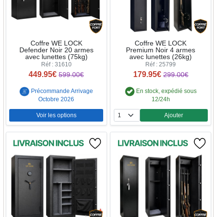
Coffre WE LOCK
Coffre WE LOCK
Defender Noir 20 armes
Premium Noir 4 armes
avec lunettes (75kg)
avec lunettes (26kg)
Réf : 31610
Réf : 25799
449.95€
179.95€
599.00€
299.00€
Précommande Arrivage
En stock, expédié sous
Octobre 2026
12/24h
Voir les options
Ajouter
Quantité