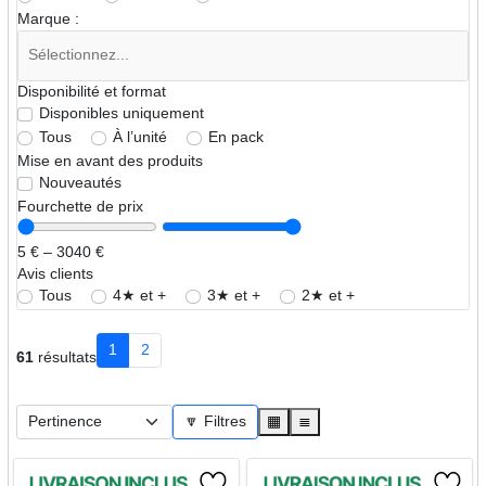
Marque :
Disponibilité et format
Disponibles uniquement
Tous
À l’unité
En pack
Mise en avant des produits
Nouveautés
Fourchette de prix
5 € – 3040 €
Avis clients
Tous
4★ et +
3★ et +
2★ et +
1
2
61
résultats
🔽 Filtres
▦
≣