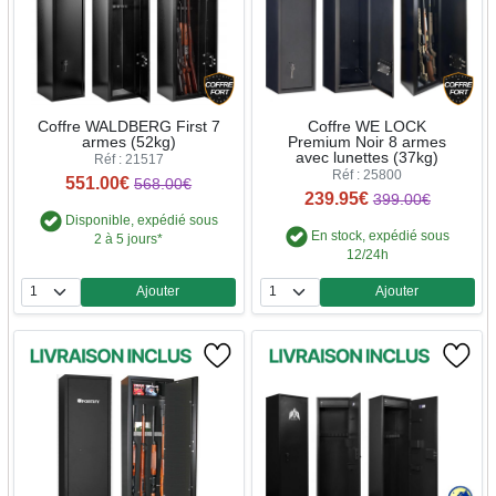
Coffre WALDBERG First 7
Coffre WE LOCK
armes (52kg)
Premium Noir 8 armes
avec lunettes (37kg)
Réf : 21517
Réf : 25800
551.00€
568.00€
239.95€
399.00€
Disponible, expédié sous
En stock, expédié sous
2 à 5 jours*
12/24h
Ajouter
Ajouter
Quantité
Quantité