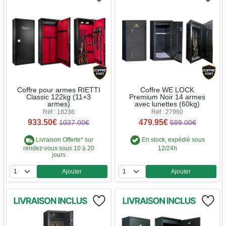
Coffre pour armes RIETTI
Coffre WE LOCK
Classic 122kg (11+3
Premium Noir 14 armes
armes)
avec lunettes (60kg)
Réf : 18236
Réf : 27960
933.50€
479.95€
1037.00€
599.00€
Livraison Offerte* sur
En stock, expédié sous
rendez-vous sous 10 à 20
12/24h
jours
Ajouter
Ajouter
Quantité
Quantité