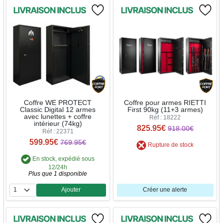
Coffre WE PROTECT
Coffre pour armes RIETTI
Classic Digital 12 armes
First 90kg (11+3 armes)
avec lunettes + coffre
Réf : 18222
intérieur (74kg)
825.95€
918.00€
Réf : 22371
599.95€
769.95€
Rupture de stock
En stock, expédié sous
12/24h
Plus que 1 disponible
Ajouter
Créer une alerte
Quantité