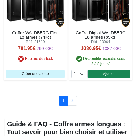
Coffre WALDBERG First
Coffre Digital WALDBERG
18 armes (74kg)
18 armes (89kg)
Réf : 21519
Réf : 23064
781.95€
1080.95€
799.00€
1087.00€
Rupture de stock
Disponible, expédié sous
2 à 5 jours*
Créer une alerte
Ajouter
Quantité
1
2
Guide & FAQ - Coffre armes longues :
Tout savoir pour bien choisir et utiliser