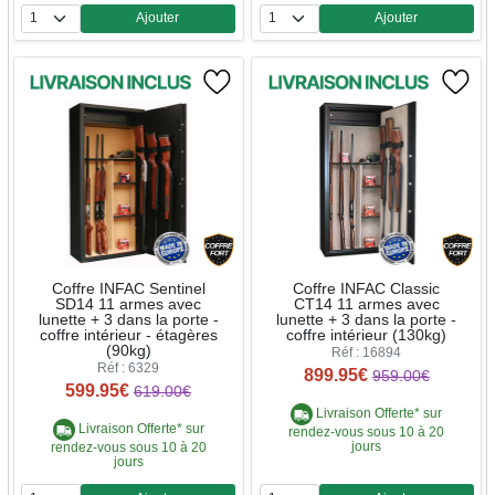
Ajouter
Ajouter
Quantité
Quantité
Coffre INFAC Sentinel
Coffre INFAC Classic
SD14 11 armes avec
CT14 11 armes avec
lunette + 3 dans la porte -
lunette + 3 dans la porte -
coffre intérieur - étagères
coffre intérieur (130kg)
(90kg)
Réf : 16894
Réf : 6329
899.95€
959.00€
599.95€
619.00€
Livraison Offerte* sur
Livraison Offerte* sur
rendez-vous sous 10 à 20
jours
rendez-vous sous 10 à 20
jours