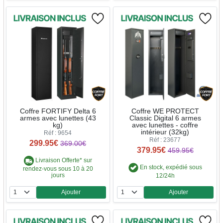
Coffre FORTIFY Delta 6
Coffre WE PROTECT
armes avec lunettes (43
Classic Digital 6 armes
kg)
avec lunettes - coffre
intérieur (32kg)
Réf : 9654
Réf : 23677
299.95€
369.00€
379.95€
459.95€
Livraison Offerte* sur
En stock, expédié sous
rendez-vous sous 10 à 20
jours
12/24h
Ajouter
Ajouter
Quantité
Quantité