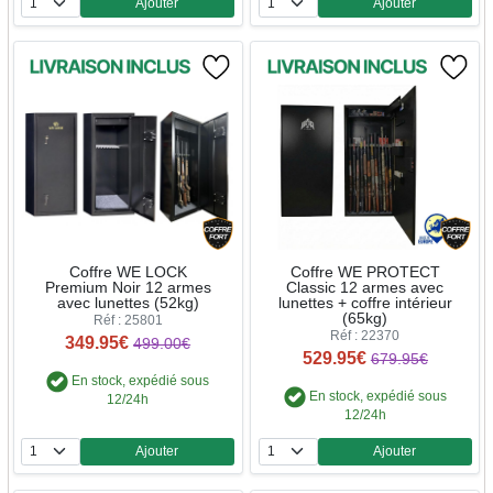
Ajouter
Ajouter
Quantité
Quantité
Coffre WE LOCK
Coffre WE PROTECT
Premium Noir 12 armes
Classic 12 armes avec
avec lunettes (52kg)
lunettes + coffre intérieur
(65kg)
Réf : 25801
Réf : 22370
349.95€
499.00€
529.95€
679.95€
En stock, expédié sous
En stock, expédié sous
12/24h
12/24h
Ajouter
Ajouter
Quantité
Quantité