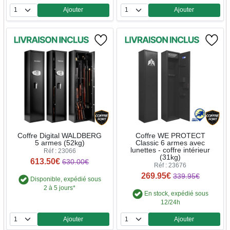
Ajouter
Ajouter
Quantité
Quantité
Coffre Digital WALDBERG
Coffre WE PROTECT
5 armes (52kg)
Classic 6 armes avec
lunettes - coffre intérieur
Réf : 23066
(31kg)
613.50€
630.00€
Réf : 23676
269.95€
339.95€
Disponible, expédié sous
2 à 5 jours*
En stock, expédié sous
12/24h
Ajouter
Ajouter
Quantité
Quantité