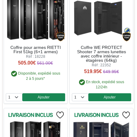
Coffre pour armes RIETTI
Coffre WE PROTECT
First 51kg (6+1 armes)
Shooter 7 armes lunettes
avec coffre intérieur -
Réf : 18228
étagères (64kg)
505.00€
561.00€
Réf : 22352
519.95€
649.95€
Disponible, expédié sous
2 à 5 jours*
En stock, expédié sous
12/24h
Ajouter
Ajouter
Quantité
Quantité