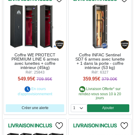
Coffre WE PROTECT
Coffre INFAC Sentinel
PREMIUM LINE 6 armes
SD7 6 armes avec lunette
avec lunettes + coffre
+ 1 dans la porte - coffre
intérieur (45kg)
intérieur (53 kg)
Réf : 25843
Réf : 6327
549.95€
359.95€
709.95€
379.00€
En cours
Livraison Offerte* sur
d'approvisionnement
rendez-vous sous 10 à 20
jours
Créer une alerte
Ajouter
Quantité