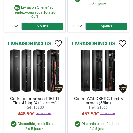
2 à 5 jours*
Livraison Offerte* sur
rendez-vous sous 10 à 20
jours
Ajouter
Ajouter
Quantité
Quantité
Coffre pour armes RIETTI
Coffre WALDBERG First 5
First 41 kg (4+1 armes)
armes (39kg)
Réf : 18230
Réf : 21516
448.50€
457.50€
498.00€
478.00€
Disponible, expédié sous
Disponible, expédié sous
2 à 5 jours*
2 à 5 jours*