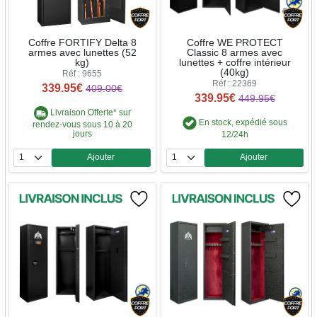
Coffre FORTIFY Delta 8
Coffre WE PROTECT
armes avec lunettes (52
Classic 8 armes avec
kg)
lunettes + coffre intérieur
(40kg)
Réf : 9655
Réf : 22369
339.95€
409.00€
339.95€
449.95€
Livraison Offerte* sur
En stock, expédié sous
rendez-vous sous 10 à 20
jours
12/24h
Ajouter
Ajouter
Quantité
Quantité