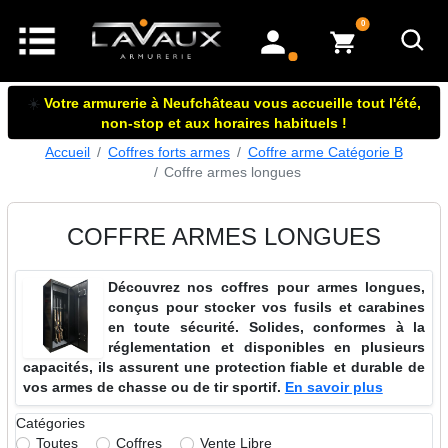
articles dans le panier
0
mon compte
☀️
Votre armurerie à Neufchâteau vous accueille tout l'été,
non-stop et aux horaires habituels !
Accueil
Coffres forts armes
Coffre arme Catégorie B
Coffre armes longues
COFFRE ARMES LONGUES
Découvrez nos coffres pour armes longues,
conçus pour stocker vos fusils et carabines
en toute sécurité. Solides, conformes à la
réglementation et disponibles en plusieurs
capacités, ils assurent une protection fiable et durable de
vos armes de chasse ou de tir sportif.
En savoir plus
Catégories
Toutes
Coffres
Vente Libre