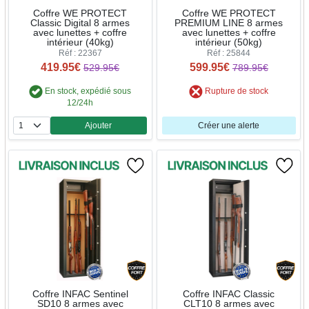
Coffre WE PROTECT
Coffre WE PROTECT
Classic Digital 8 armes
PREMIUM LINE 8 armes
avec lunettes + coffre
avec lunettes + coffre
intérieur (40kg)
intérieur (50kg)
Réf : 22367
Réf : 25844
419.95€
599.95€
529.95€
789.95€
En stock, expédié sous
Rupture de stock
12/24h
Ajouter
Créer une alerte
Quantité
Coffre INFAC Sentinel
Coffre INFAC Classic
SD10 8 armes avec
CLT10 8 armes avec