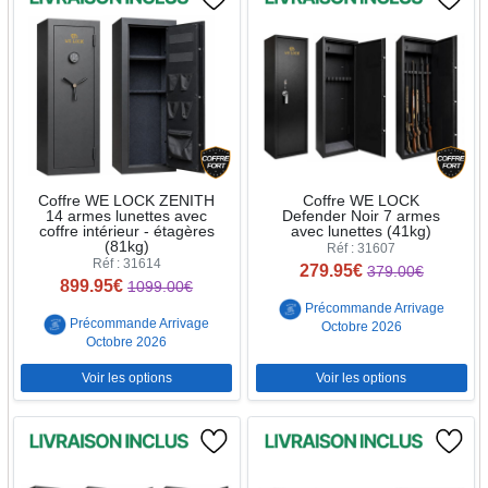
Coffre WE LOCK ZENITH
Coffre WE LOCK
14 armes lunettes avec
Defender Noir 7 armes
coffre intérieur - étagères
avec lunettes (41kg)
(81kg)
Réf : 31607
Réf : 31614
279.95€
379.00€
899.95€
1099.00€
Précommande Arrivage
Précommande Arrivage
Octobre 2026
Octobre 2026
Voir les options
Voir les options