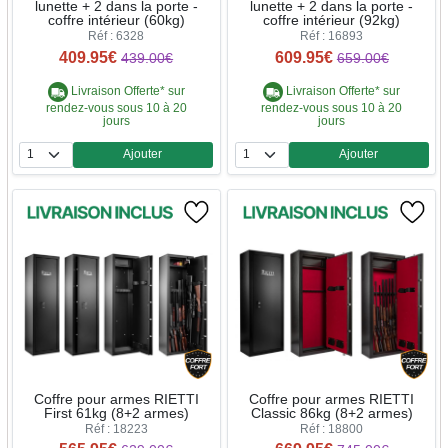
lunette + 2 dans la porte -
lunette + 2 dans la porte -
coffre intérieur (60kg)
coffre intérieur (92kg)
Réf : 6328
Réf : 16893
409.95€
609.95€
439.00€
659.00€
Livraison Offerte* sur
Livraison Offerte* sur
rendez-vous sous 10 à 20
rendez-vous sous 10 à 20
jours
jours
Ajouter
Ajouter
Quantité
Quantité
Coffre pour armes RIETTI
Coffre pour armes RIETTI
First 61kg (8+2 armes)
Classic 86kg (8+2 armes)
Réf : 18223
Réf : 18800