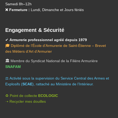
Samedi 8h–12h
❌ Fermeture :
Lundi, Dimanche et Jours fériés
Engagement & Sécurité
✔
Armurerie professionnel agréé depuis 1979
🎓
Diplômé de l’École d’Armurerie de Saint-Étienne – Brevet
des Métiers d’Art d’Armurier
🏛️
Membre du Syndicat National de la Filière Armurière
SNAFAM
⚖️ A
ctivité sous la supervision du Service Central des Armes et
Explosifs (
SCAE
), rattaché au Ministère de l’Intérieur.
♻️ Point de collecte
ECOLOGIC
➝ Recycler mes douilles