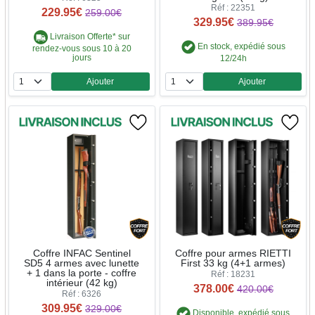
Réf : 22351
229.95€
259.00€
329.95€
389.95€
Livraison Offerte* sur
En stock, expédié sous
rendez-vous sous 10 à 20
jours
12/24h
Ajouter
Ajouter
Quantité
Quantité
Coffre INFAC Sentinel
Coffre pour armes RIETTI
SD5 4 armes avec lunette
First 33 kg (4+1 armes)
+ 1 dans la porte - coffre
Réf : 18231
intérieur (42 kg)
378.00€
420.00€
Réf : 6326
309.95€
329.00€
Disponible, expédié sous