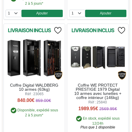
2 à 5 jours*
Ajouter
Ajouter
Quantité
Quantité
Coffre Digital WALDBERG
Coffre WE PROTECT
10 armes (63kg)
PRESTIGE 1979 Digital
10 armes avec lunettes +
Réf : 23065
coffre intérieur (146kg)
840.00€
859.00€
Réf : 25840
1989.95€
2569.95€
Disponible, expédié sous
2 à 5 jours*
En stock, expédié sous
12/24h
Plus que 1 disponible