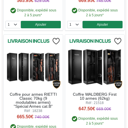
565.95€
669.95€
629.00€
745.00€
Disponible, expédié sous
Disponible, expédié sous
2 à 5 jours*
2 à 5 jours*
Ajouter
Ajouter
Quantité
Quantité
Coffre pour armes RIETTI
Coffre WALDBERG First
Classic 70kg (9
10 armes (62kg)
modulables armes)
Réf : 21518
"Spécial Armes cat.B"
647.50€
669.00€
Réf : 18238
665.50€
740.00€
Disponible, expédié sous
2 à 5 jours*
Disponible, expédié sous