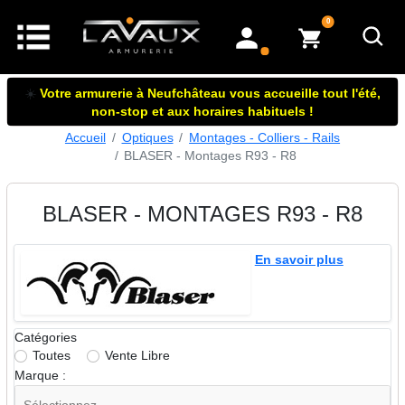
articles dans le panier
0
mon compte
☀️
Votre armurerie à Neufchâteau vous accueille tout l'été,
non-stop et aux horaires habituels !
Accueil
Optiques
Montages - Colliers - Rails
BLASER - Montages R93 - R8
BLASER - MONTAGES R93 - R8
En savoir plus
Catégories
Toutes
Vente Libre
Marque :