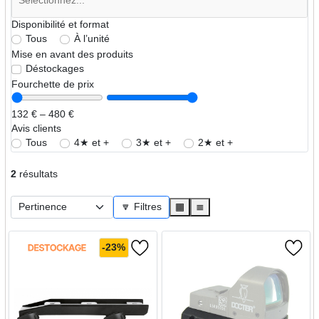
Disponibilité et format
Tous
À l’unité
Mise en avant des produits
Déstockages
Fourchette de prix
132 € – 480 €
Avis clients
Tous
4★ et +
3★ et +
2★ et +
2
résultats
🔽 Filtres
▦
≣
-23%