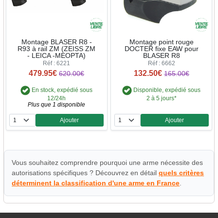
Montage BLASER R8 -
Montage point rouge
R93 à rail ZM (ZEISS ZM
DOCTER fixe EAW pour
- LEICA -MEOPTA)
BLASER R8
Réf : 6221
Réf : 6662
479.95€
132.50€
620.00€
165.00€
En stock, expédié sous
Disponible, expédié sous
12/24h
2 à 5 jours*
Plus que 1 disponible
Ajouter
Ajouter
Quantité
Quantité
Vous souhaitez comprendre pourquoi une arme nécessite des
autorisations spécifiques ? Découvrez en détail
quels critères
déterminent la classification d'une arme en France
.