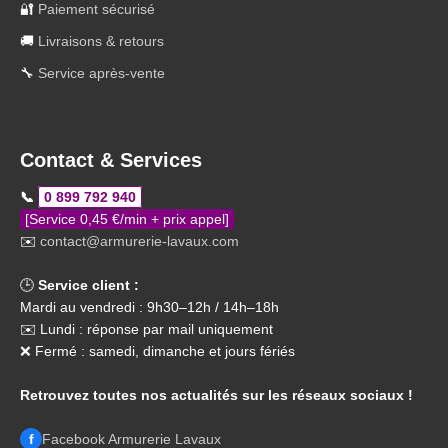
🔐
Paiement sécurisé
🚚
Livraisons & retours
🔧
Service après-vente
Contact & Services
📞
0 899 792 940
[Service 0,45 €/min + prix appel]
✉️
contact@armurerie-lavaux.com
🕒
Service client :
Mardi au vendredi : 9h30–12h / 14h–18h
✉️ Lundi : réponse par mail uniquement
❌ Fermé : samedi, dimanche et jours fériés
Retrouvez toutes nos actualités sur les réseaux sociaux !
f
Facebook Armurerie Lavaux