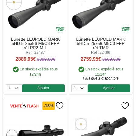
Lunette LEUPOLD MARK
Lunette LEUPOLD MARK
5HD 5-25x56 M5C3 FFP
5HD 5-25x56 M5C3 FFP
rét.PR2-MIL
rét.TMR
Réf : 22487
Réf : 22486
2889.95€
2759.95€
3399.00€
3669.00€
En stock, expédié sous
En stock, expédié sous
12/24h
12/24h
Plus que 1 disponible
Ajouter
Ajouter
Quantité
Quantité
-13%