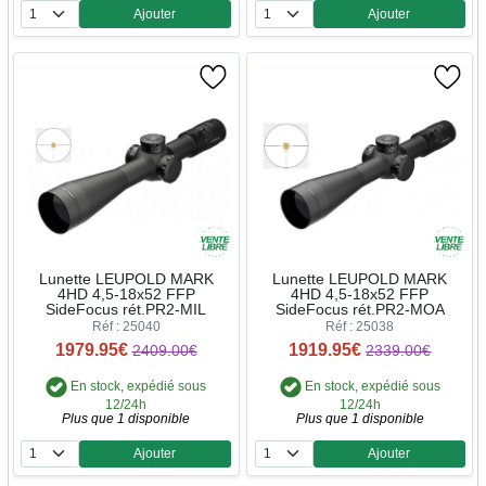
Ajouter
Ajouter
Quantité
Quantité
Lunette LEUPOLD MARK
Lunette LEUPOLD MARK
4HD 4,5-18x52 FFP
4HD 4,5-18x52 FFP
SideFocus rét.PR2-MIL
SideFocus rét.PR2-MOA
Réf : 25040
Réf : 25038
1979.95€
1919.95€
2409.00€
2339.00€
En stock, expédié sous
En stock, expédié sous
12/24h
12/24h
Plus que 1 disponible
Plus que 1 disponible
Ajouter
Ajouter
Quantité
Quantité