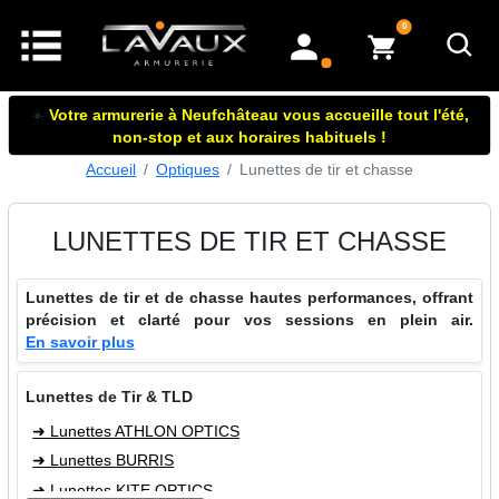
articles dans le panier
0
mon compte
☀️
Votre armurerie à Neufchâteau vous accueille tout l'été,
non-stop et aux horaires habituels !
Accueil
Optiques
Lunettes de tir et chasse
LUNETTES DE TIR ET CHASSE
Lunettes de tir et de chasse hautes performances, offrant
précision et clarté pour vos sessions en plein air.
En savoir plus
Lunettes de Tir & TLD
➜ Lunettes ATHLON OPTICS
➜ Lunettes BURRIS
➜ Lunettes KITE OPTICS