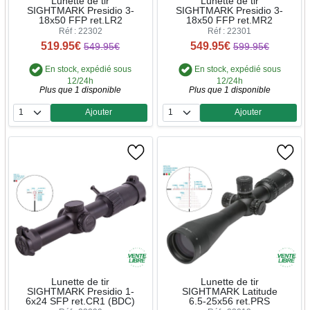
Lunette de tir
Lunette de tir
SIGHTMARK Presidio 3-
SIGHTMARK Presidio 3-
18x50 FFP ret.LR2
18x50 FFP ret.MR2
Réf : 22302
Réf : 22301
519.95€
549.95€
549.95€
599.95€
En stock, expédié sous
En stock, expédié sous
12/24h
12/24h
Plus que 1 disponible
Plus que 1 disponible
Ajouter
Ajouter
Quantité
Quantité
Lunette de tir
Lunette de tir
SIGHTMARK Presidio 1-
SIGHTMARK Latitude
6x24 SFP ret.CR1 (BDC)
6.5-25x56 ret.PRS