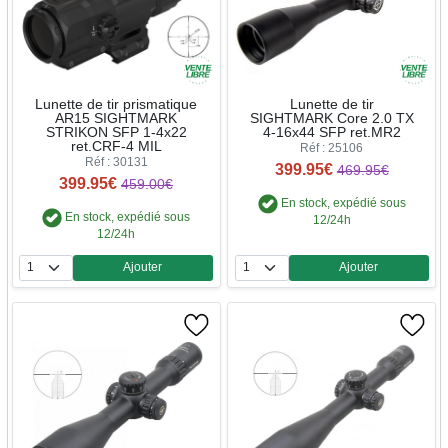
Lunette de tir prismatique
Lunette de tir
AR15 SIGHTMARK
SIGHTMARK Core 2.0 TX
STRIKON SFP 1-4x22
4-16x44 SFP ret.MR2
ret.CRF-4 MIL
Réf : 25106
Réf : 30131
399.95€
469.95€
399.95€
459.00€
En stock, expédié sous
En stock, expédié sous
12/24h
12/24h
Ajouter
Ajouter
Quantité
Quantité