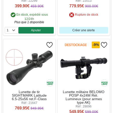
Réf : 22299
Réf : 22013
399.90€
779.95€
459.90€
900.00€
En stock, expédié sous
Rupture de stock
12/24h
Plus que 1 disponible
Ajouter
Créer une alerte
Quantité
-9%
Lunette militaire BELOMO
Lunette de tir
POSP 4x24M Rét.
SIGHTMARK Latitude
Lumineux (pour armes
6.5-25x56 ret.F-Class
type AK)
Réf : 21647
Réf : 28696
769.95€
849.95€
549.95€
599.00€