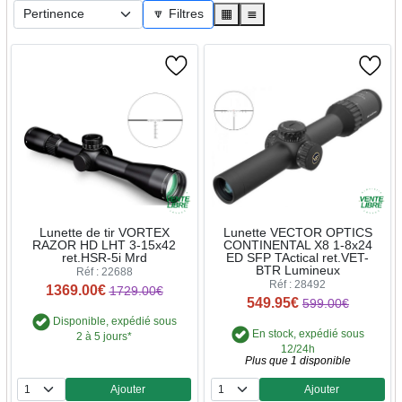
➜ Lunettes GAMO pour carabines à plombs
🔽 Filtres
▦
≣
➜ Lunettes HAWKE pour carabines à plombs
➜ Lunettes MTS - STOEGER pour carabines à plombs
➜ Lunettes RTI
➜ Lunettes UMAREX pour carabines à plombs
➜ Lunettes WALTHER pour carabines à plombs
Lunettes Militaires Russe
➜ Lunettes BELOMO
Destockages
Lunette de tir VORTEX
Lunette VECTOR OPTICS
➜ Déstockages optiques et accessoires
RAZOR HD LHT 3-15x42
CONTINENTAL X8 1-8x24
ret.HSR-5i Mrd
ED SFP TActical ret.VET-
Accessoires pour lunettes
BTR Lumineux
Réf : 22688
Réf : 28492
1369.00€
1729.00€
➜ Entretien des optiques
549.95€
599.00€
➜ Bonnettes de protection BUTLER CREEK
Disponible, expédié sous
En stock, expédié sous
2 à 5 jours*
➜ Bonnettes de protection VORTEX
12/24h
Plus que 1 disponible
➜ Housses - Bonnettes de protection
Ajouter
Ajouter
➜ Leviers de zoom VORTEX
Quantité
Quantité