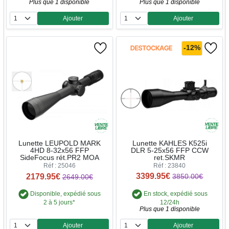
Plus que 1 disponible
Plus que 1 disponible
Ajouter
Ajouter
Quantité
Quantité
-12%
Lunette KAHLES K525i
Lunette LEUPOLD MARK
DLR 5-25x56 FFP CCW
4HD 8-32x56 FFP
ret.SKMR
SideFocus rét.PR2 MOA
Réf : 23840
Réf : 25046
3399.95€
2179.95€
3850.00€
2649.00€
En stock, expédié sous
Disponible, expédié sous
12/24h
2 à 5 jours*
Plus que 1 disponible
Ajouter
Ajouter