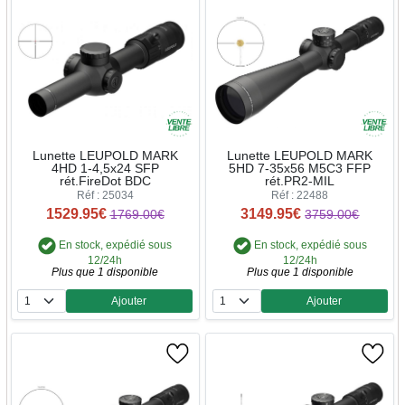
Lunette LEUPOLD MARK
Lunette LEUPOLD MARK
4HD 1-4,5x24 SFP
5HD 7-35x56 M5C3 FFP
rét.FireDot BDC
rét.PR2-MIL
Réf : 25034
Réf : 22488
1529.95€
3149.95€
1769.00€
3759.00€
En stock, expédié sous
En stock, expédié sous
12/24h
12/24h
Plus que 1 disponible
Plus que 1 disponible
Ajouter
Ajouter
Quantité
Quantité