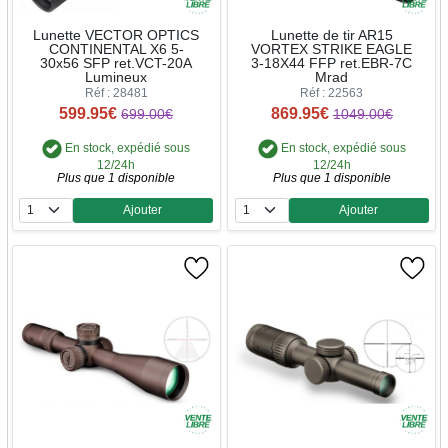
Lunette VECTOR OPTICS
Lunette de tir AR15
CONTINENTAL X6 5-
VORTEX STRIKE EAGLE
30x56 SFP ret.VCT-20A
3-18X44 FFP ret.EBR-7C
Lumineux
Mrad
Réf : 28481
Réf : 22563
599.95€
869.95€
699.00€
1049.00€
En stock, expédié sous
En stock, expédié sous
12/24h
12/24h
Plus que 1 disponible
Plus que 1 disponible
Ajouter
Ajouter
Quantité
Quantité