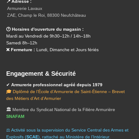
📍 Adresse :
Armurerie Lavaux
ZAE, Champ le Roi, 88300 Neufchâteau
🕑 Horaires d'ouverture du magasin :
Mardi au Vendredi de 9h30–12h / 14h–18h
Samedi 8h–12h
❌ Fermeture :
Lundi, Dimanche et Jours fériés
Engagement & Sécurité
✔
Armurerie professionnel agréé depuis 1979
🎓
Diplômé de l’École d’Armurerie de Saint-Étienne – Brevet
des Métiers d’Art d’Armurier
🏛️
Membre du Syndicat National de la Filière Armurière
SNAFAM
⚖️ A
ctivité sous la supervision du Service Central des Armes et
Explosifs (
SCAE
), rattaché au Ministère de l’Intérieur.