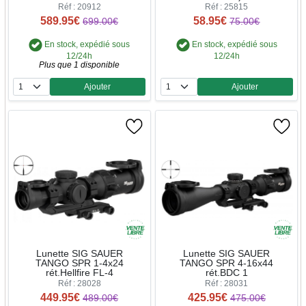
Réf : 20912
Réf : 25815
589.95€
58.95€
699.00€
75.00€
En stock, expédié sous
En stock, expédié sous
12/24h
12/24h
Plus que 1 disponible
Ajouter
Ajouter
Quantité
Quantité
Lunette SIG SAUER
Lunette SIG SAUER
TANGO SPR 1-4x24
TANGO SPR 4-16x44
rét.Hellfire FL-4
rét.BDC 1
Réf : 28028
Réf : 28031
449.95€
425.95€
489.00€
475.00€