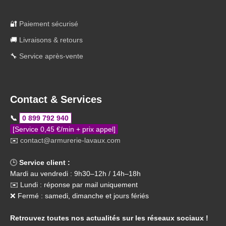
🔐
Paiement sécurisé
🚚
Livraisons & retours
🔧
Service après-vente
Contact & Services
📞
0 899 792 940
[Service 0,45 €/min + prix appel]
✉️
contact@armurerie-lavaux.com
🕒
Service client :
Mardi au vendredi : 9h30–12h / 14h–18h
✉️ Lundi : réponse par mail uniquement
❌ Fermé : samedi, dimanche et jours fériés
Retrouvez toutes nos actualités sur les réseaux sociaux !