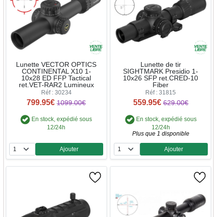
Lunette VECTOR OPTICS
Lunette de tir
CONTINENTAL X10 1-
SIGHTMARK Presidio 1-
10x28 ED FFP Tactical
10x26 SFP ret.CRED-10
ret.VET-RAR2 Lumineux
Fiber
Réf : 30234
Réf : 31815
799.95€
559.95€
1099.00€
629.00€
En stock, expédié sous
En stock, expédié sous
12/24h
12/24h
Plus que 1 disponible
Ajouter
Ajouter
Quantité
Quantité