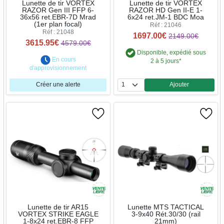
Lunette de tir VORTEX
Lunette de tir VORTEX
RAZOR Gen III FFP 6-
RAZOR HD Gen II-E 1-
36x56 ret.EBR-7D Mrad
6x24 ret.JM-1 BDC Moa
(1er plan focal)
Réf : 21046
Réf : 21048
1697.00€
2149.00€
3615.95€
4579.00€
Disponible, expédié sous
En cours
2 à 5 jours*
d'approvisionnement
Créer une alerte
Ajouter
Quantité
Lunette de tir AR15
Lunette MTS TACTICAL
VORTEX STRIKE EAGLE
3-9x40 Rét.30/30 (rail
1-8x24 ret.EBR-8 FFP
21mm)