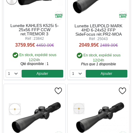
Lunette KAHLES K525i 5-
Lunette LEUPOLD MARK
25x56 FFP CCW
4HD 6-24x52 FFP
ret.TREMOR 3
SideFocus rét.PR2-MOA
Réf : 23842
Réf : 25043
3759.95€
2049.95€
4450.00€
2489.00€
En stock, expédié sous
En stock, expédié sous
12/24h
12/24h
Qté disponible : 1
Plus que 1 disponible
Ajouter
Ajouter
Quantité
Quantité