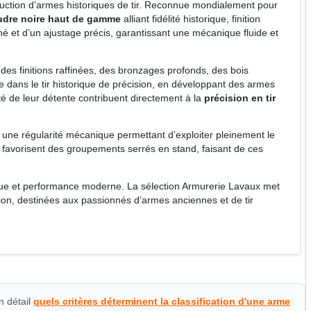
duction d’armes historiques de tir. Reconnue mondialement pour
udre noire haut de gamme
alliant fidélité historique, finition
é et d’un ajustage précis, garantissant une mécanique fluide et
des finitions raffinées, des bronzages profonds, des bois
dans le tir historique de précision, en développant des armes
ité de leur détente contribuent directement à la
précision en tir
 une régularité mécanique permettant d’exploiter pleinement le
ée favorisent des groupements serrés en stand, faisant de ces
rique et performance moderne. La sélection Armurerie Lavaux met
ision, destinées aux passionnés d’armes anciennes et de tir
n détail
quels critères déterminent la classification d'une arme