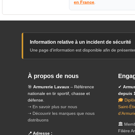
en France
.
Information relative à un incident de sécurité
Une page d'information est disponible afin de présente
À propos de nous
Engag
🎯
Armurerie Lavaux
– Référence
✔
Armur
nationale en tir sportif, chasse et
depuis 
défense.
🎓
Diplô
➝ En savoir plus sur nous
Saint-Ét
➝ Découvrir les marques que nous
d’Armuri
distribuons
🏛️
Membr
Filière 
📍 Adresse :