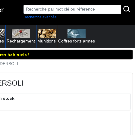
er
Recherche avancée
es
Rechargement
Munitions
Coffres forts armes
res habituels !
PEDERSOLI
ERSOLI
n stock