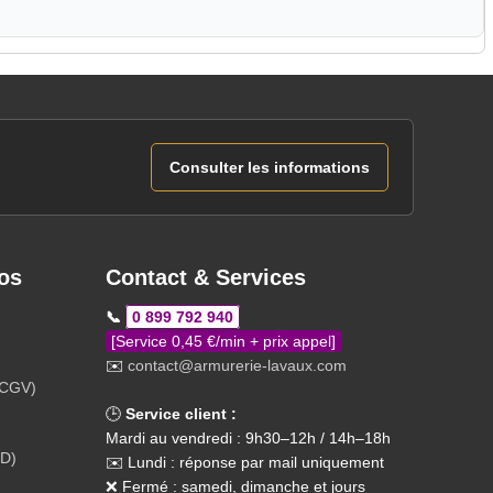
Consulter les informations
os
Contact & Services
📞
0 899 792 940
[Service 0,45 €/min + prix appel]
✉️
contact@armurerie-lavaux.com
(CGV)
🕒
Service client :
Mardi au vendredi : 9h30–12h / 14h–18h
PD)
✉️ Lundi : réponse par mail uniquement
❌ Fermé : samedi, dimanche et jours