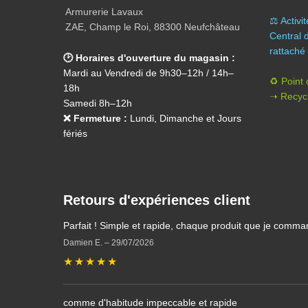
Armurerie Lavaux
⚖️ A
ctivi
ZAE, Champ le Roi, 88300 Neufchâteau
Central 
rattaché 
🕑 Horaires d'ouverture du magasin :
Mardi au Vendredi de 9h30–12h / 14h–
♻️ Point
18h
➝ Recycl
Samedi 8h–12h
❌ Fermeture :
Lundi, Dimanche et Jours
fériés
Retours d'expériences client
Parfait ! Simple et rapide, chaque produit que je comma
Damien E.
–
29/07/2026
★
★
★
★
★
comme d'habitude impeccable et rapide