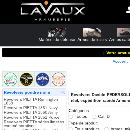
Matériel de défense
Armes de loisirs
Armes caté
☀️
Votre armure
Accueil
Revolvers poudre noire
Revolvers Davide PEDERSOLI 
Revolvers PIETTA Remington
réel, expédition rapide Armur
1858
Revolvers PIETTA 1851 Navy
Catégories
Revolvers PIETTA 1860 Army
Toutes
Cat. D
Revolvers PIETTA 1862 Police
Revolvers PIETTA séries limitées
Type de produit
commémoratives
Tous produits
Armes un