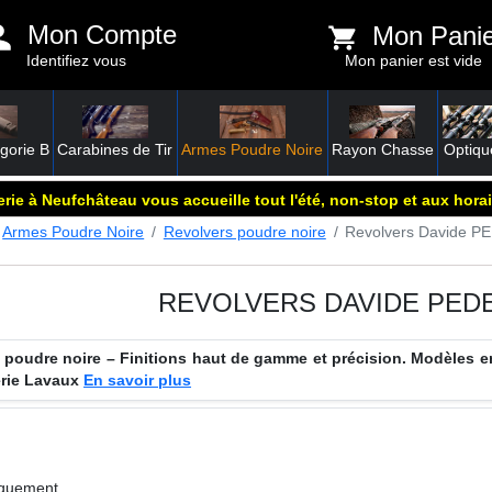
Mon Compte
Mon Pani
Identifiez vous
Mon panier est vide
gorie B
Carabines de Tir
Armes Poudre Noire
Rayon Chasse
Optiqu
rie à Neufchâteau vous accueille tout l'été, non-stop et aux horai
Armes Poudre Noire
Revolvers poudre noire
Revolvers Davide 
REVOLVERS DAVIDE PED
poudre noire – Finitions haut de gamme et précision. Modèles e
erie Lavaux
En savoir plus
iquement