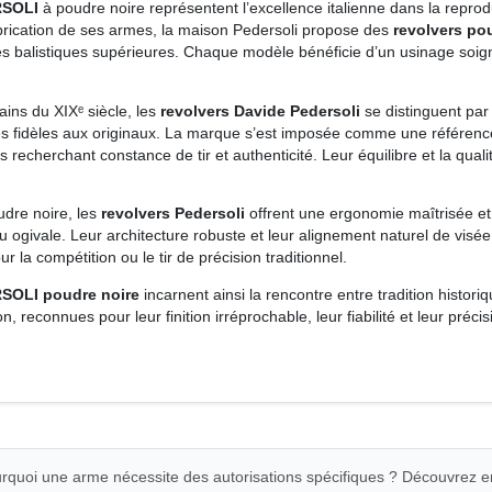
RSOLI
à poudre noire représentent l’excellence italienne dans la repro
fabrication de ses armes, la maison Pedersoli propose des
revolvers po
s balistiques supérieures. Chaque modèle bénéficie d’un usinage soign
ains du XIXᵉ siècle, les
revolvers Davide Pedersoli
se distinguent par 
 fidèles aux originaux. La marque s’est imposée comme une référence 
s recherchant constance de tir et authenticité. Leur équilibre et la qual
udre noire, les
revolvers Pedersoli
offrent une ergonomie maîtrisée et
 ou ogivale. Leur architecture robuste et leur alignement naturel de vis
r la compétition ou le tir de précision traditionnel.
RSOLI poudre noire
incarnent ainsi la rencontre entre tradition histo
, reconnues pour leur finition irréprochable, leur fiabilité et leur préc
quoi une arme nécessite des autorisations spécifiques ? Découvrez e