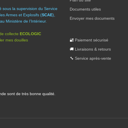
Plan du site
té sous la supervision du Service
Documents utiles
des Armes et Explosifs (
SCAE
),
Envoyer mes documents
au Ministère de l’Intérieur.
 de collecte
ECOLOGIC
er mes douilles
🔐
Paiement sécurisé
🚚
Livraisons & retours
🔧
Service après-vente
nde sont de très bonne qualité.