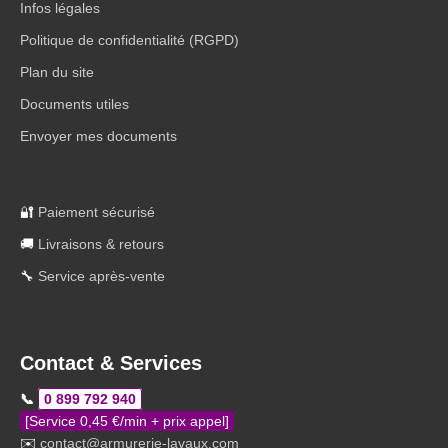
Infos légales
Politique de confidentialité (RGPD)
Plan du site
Documents utiles
Envoyer mes documents
🔐
Paiement sécurisé
🚚
Livraisons & retours
🔧
Service après-vente
Contact & Services
📞
0 899 792 940
[Service 0,45 €/min + prix appel]
✉️
contact@armurerie-lavaux.com