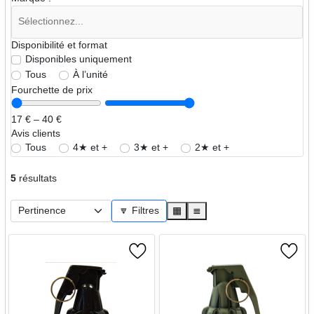
Disponibilité et format
Disponibles uniquement
Tous
À l’unité
Fourchette de prix
17 € – 40 €
Avis clients
Tous
4★ et +
3★ et +
2★ et +
5
résultats
🔽 Filtres
▦
≣