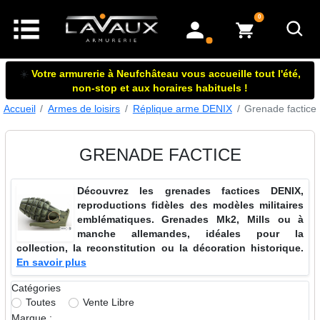
articles dans le panier
0
mon compte
☀️
Votre armurerie à Neufchâteau vous accueille tout l'été,
non-stop et aux horaires habituels !
Accueil
Armes de loisirs
Réplique arme DENIX
Grenade factice
GRENADE FACTICE
Découvrez les grenades factices DENIX,
reproductions fidèles des modèles militaires
emblématiques. Grenades Mk2, Mills ou à
manche allemandes, idéales pour la
collection, la reconstitution ou la décoration historique.
En savoir plus
Catégories
Toutes
Vente Libre
Marque :