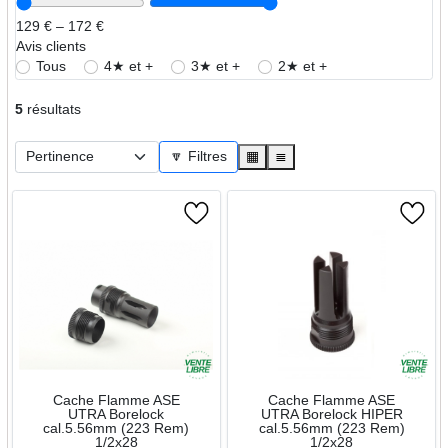
129 € – 172 €
Avis clients
Tous
4★ et +
3★ et +
2★ et +
5
résultats
🔽 Filtres
▦
≣
Cache Flamme ASE
Cache Flamme ASE
UTRA Borelock
UTRA Borelock HIPER
cal.5.56mm (223 Rem)
cal.5.56mm (223 Rem)
1/2x28
1/2x28