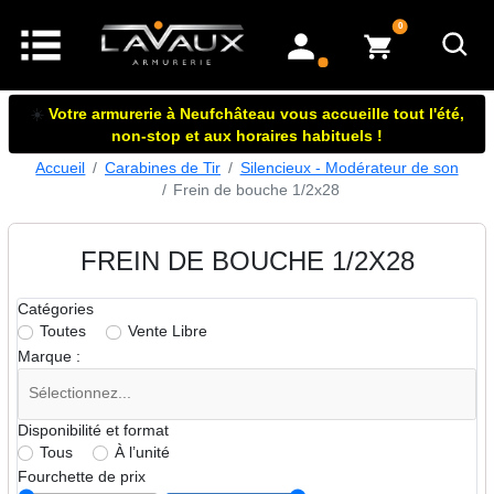
articles dans le panier
0
mon compte
☀️
Votre armurerie à Neufchâteau vous accueille tout l'été,
non-stop et aux horaires habituels !
Accueil
Carabines de Tir
Silencieux - Modérateur de son
Frein de bouche 1/2x28
FREIN DE BOUCHE 1/2X28
Catégories
Toutes
Vente Libre
Marque :
Disponibilité et format
Tous
À l’unité
Fourchette de prix