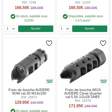
Réf : 7248
Réf : 11165
166.50€
166.50€
189.00€
189.00€
En stock, expédié sous
Disponible, expédié sous
12/24h
2 à 5 jours*
Ajouter
Ajouter
Quantité
Quantité
Frein de bouche AUDERE
Frein de bouche AR15
SOW cal.30 M14x100
AUDERE Close Quarter
cal.5,56 1/2x28 UNEF
Réf : 20873
Réf : 18378
129.95€
142.00€
171.95€
199.00€
En stock, expédié sous