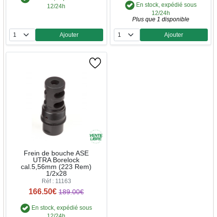
En stock, expédié sous
12/24h
12/24h
Plus que 1 disponible
Ajouter
Ajouter
Quantité
Quantité
Frein de bouche ASE
UTRA Borelock
cal.5,56mm (223 Rem)
1/2x28
Réf : 11163
166.50€
189.00€
En stock, expédié sous
12/24h