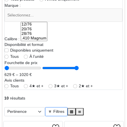
Marque :
Calibre :
Disponibilité et format
Disponibles uniquement
Tous
À l’unité
Fourchette de prix
629 € – 1020 €
Avis clients
Tous
4★ et +
3★ et +
2★ et +
10
résultats
🔽 Filtres
▦
≣