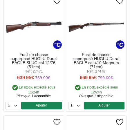
Fusil de chasse
Fusil de chasse
superposé HUGLU Dural
superposé HUGLU Dural
EAGLE SLUG cal.12/76
EAGLE cal.410 Magnum
(51cm)
(71cm)
Réf : 27471
Réf : 27478
639.95€
669.95€
769.00€
799.00€
En stock, expédié sous
En stock, expédié sous
12/24h
12/24h
Plus que 1 disponible
Plus que 1 disponible
Ajouter
Ajouter
Quantité
Quantité