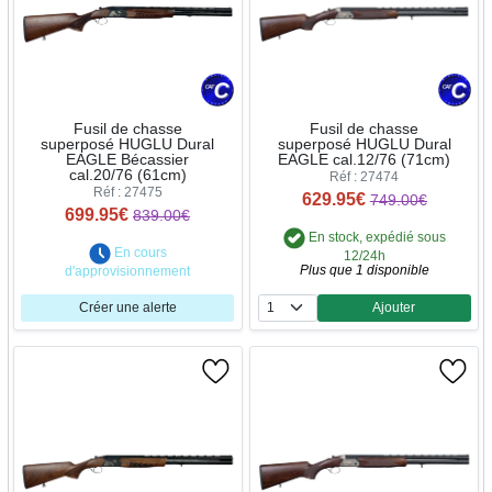
Fusil de chasse
Fusil de chasse
superposé HUGLU Dural
superposé HUGLU Dural
EAGLE Bécassier
EAGLE cal.12/76 (71cm)
cal.20/76 (61cm)
Réf : 27474
Réf : 27475
629.95€
749.00€
699.95€
839.00€
En stock, expédié sous
En cours
12/24h
Plus que 1 disponible
d'approvisionnement
Créer une alerte
Ajouter
Quantité