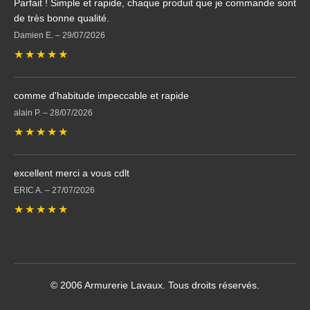
Parfait ! Simple et rapide, chaque produit que je commande sont
de très bonne qualité.
Damien E.
–
29/07/2026
★
★
★
★
★
comme d'habitude impeccable et rapide
alain P.
–
28/07/2026
★
★
★
★
★
excellent merci a vous cdlt
ERIC A.
–
27/07/2026
★
★
★
★
★
© 2006 Armurerie Lavaux. Tous droits réservés.