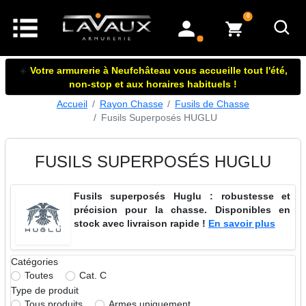
articles dans le panier
0
mon compte
☀️
Votre armurerie à Neufchâteau vous accueille tout l'été,
non-stop et aux horaires habituels !
Accueil
Rayon Chasse
Fusils de Chasse
Fusils Superposés HUGLU
FUSILS SUPERPOSÉS HUGLU
Fusils superposés Huglu : robustesse et
précision pour la chasse. Disponibles en
stock avec livraison rapide !
En savoir plus
Catégories
Toutes
Cat. C
Type de produit
Tous produits
Armes uniquement