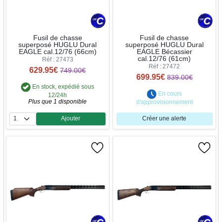
Fusil de chasse
Fusil de chasse
superposé HUGLU Dural
superposé HUGLU Dural
EAGLE cal.12/76 (66cm)
EAGLE Bécassier
cal.12/76 (61cm)
Réf : 27473
Réf : 27472
629.95€
749.00€
699.95€
839.00€
En stock, expédié sous
En cours
12/24h
Plus que 1 disponible
d'approvisionnement
Ajouter
Créer une alerte
Quantité