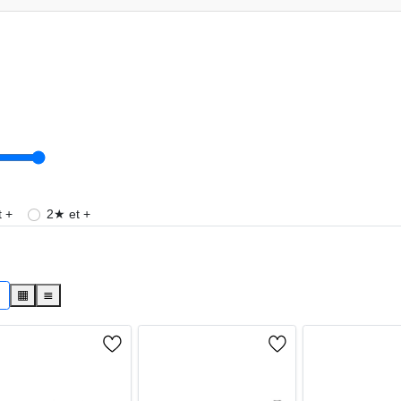
 +
2★ et +
s
▦
≣