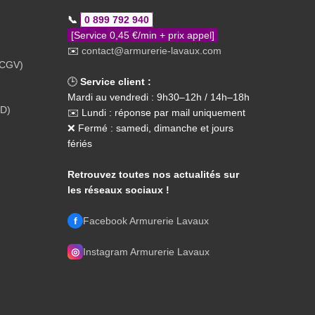
📞
0 899 792 940
[Service 0,45 €/min + prix appel]
✉️
contact@armurerie-lavaux.com
(CGV)
🕒
Service client :
Mardi au vendredi : 9h30–12h / 14h–18h
PD)
✉️ Lundi : réponse par mail uniquement
❌ Fermé : samedi, dimanche et jours
fériés
Retrouvez toutes nos actualités sur
les réseaux sociaux !
f
Facebook Armurerie Lavaux
◎
Instagram Armurerie Lavaux