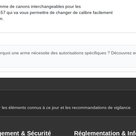
me de canons interchangeables pour les
57 qui va vous permettre de changer de calibre facilement
n.
quoi une arme nécessite des autorisations spécifiques ? Découvrez e
r les éléments connus à ce jour et les recommandations de vigilance.
ement & Sécurité
Réglementation & Inf