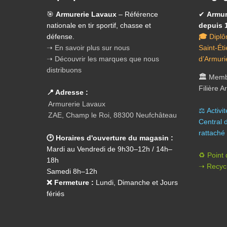
🎯
Armurerie Lavaux
– Référence
✔
Armur
nationale en tir sportif, chasse et
depuis 
défense.
🎓
Diplô
➝ En savoir plus sur nous
Saint-Ét
➝ Découvrir les marques que nous
d’Armuri
distribuons
🏛️
Membr
Filière 
📍 Adresse :
Armurerie Lavaux
⚖️ A
ctivi
ZAE, Champ le Roi, 88300 Neufchâteau
Central 
rattaché 
🕑 Horaires d'ouverture du magasin :
Mardi au Vendredi de 9h30–12h / 14h–
♻️ Point
18h
➝ Recycl
Samedi 8h–12h
❌ Fermeture :
Lundi, Dimanche et Jours
fériés