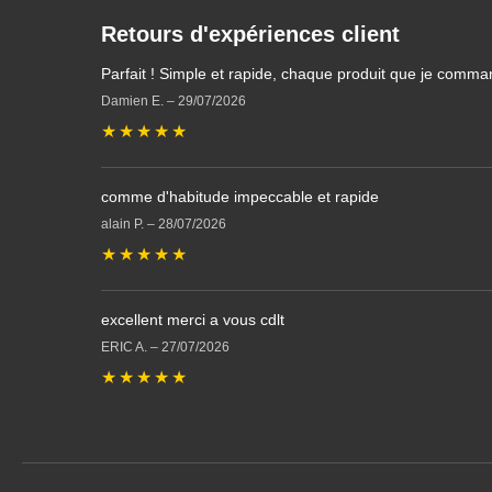
Retours d'expériences client
Parfait ! Simple et rapide, chaque produit que je comma
Damien E.
–
29/07/2026
★
★
★
★
★
comme d'habitude impeccable et rapide
alain P.
–
28/07/2026
★
★
★
★
★
excellent merci a vous cdlt
ERIC A.
–
27/07/2026
★
★
★
★
★