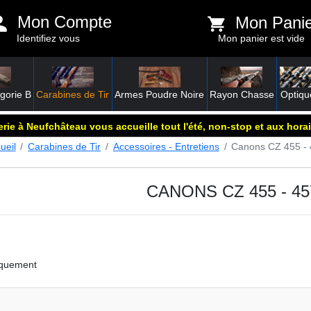
Mon Compte
Mon Pani
Identifiez vous
Mon panier est vide
gorie B
Carabines de Tir
Armes Poudre Noire
Rayon Chasse
Optiqu
rie à Neufchâteau vous accueille tout l'été, non-stop et aux horai
ueil
Carabines de Tir
Accessoires - Entretiens
Canons CZ 455 -
CANONS CZ 455 - 45
iquement