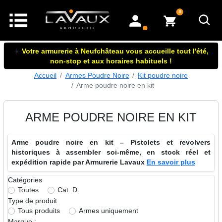
articles dans le panier
0
mon compte
☀️
Votre armurerie à Neufchâteau vous accueille tout l'été,
non-stop et aux horaires habituels !
Accueil
Armes Poudre Noire
Kit poudre noire
Arme poudre noire en kit
ARME POUDRE NOIRE EN KIT
Arme poudre noire en kit – Pistolets et revolvers
historiques à assembler soi-même, en stock réel et
expédition rapide par Armurerie Lavaux
En savoir plus
Catégories
Toutes
Cat. D
Type de produit
Tous produits
Armes uniquement
Marque :