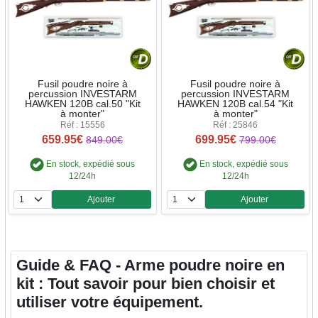
Fusil poudre noire à
Fusil poudre noire à
percussion INVESTARM
percussion INVESTARM
HAWKEN 120B cal.50 "Kit
HAWKEN 120B cal.54 "Kit
à monter"
à monter"
Réf : 15556
Réf : 25846
659.95€
699.95€
849.00€
799.00€
En stock, expédié sous
En stock, expédié sous
12/24h
12/24h
Ajouter
Ajouter
Quantité
Quantité
Guide & FAQ - Arme poudre noire en
kit : Tout savoir pour bien choisir et
utiliser votre équipement.