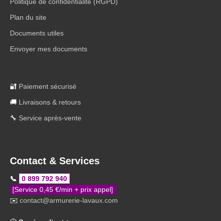
Politique de confidentialité (RGPD)
Plan du site
Documents utiles
Envoyer mes documents
🔐
Paiement sécurisé
🚚
Livraisons & retours
🔧
Service après-vente
Contact & Services
📞
0 899 792 940
[Service 0,45 €/min + prix appel]
✉️
contact@armurerie-lavaux.com