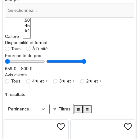
Calibre :
Disponibilité et format
Tous
À l’unité
Fourchette de prix
659 € – 800 €
Avis clients
Tous
4★ et +
3★ et +
2★ et +
4
résultats
🔽 Filtres
▦
≣