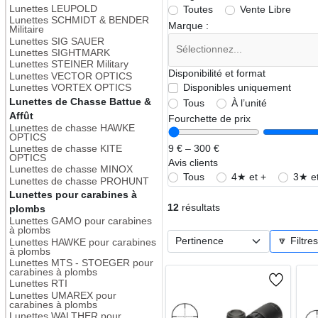
Lunettes LEUPOLD
Toutes
Vente Libre
Lunettes SCHMIDT & BENDER
Marque :
Militaire
Lunettes SIG SAUER
Lunettes SIGHTMARK
Lunettes STEINER Military
Disponibilité et format
Lunettes VECTOR OPTICS
Disponibles uniquement
Lunettes VORTEX OPTICS
Lunettes de Chasse Battue &
Tous
À l’unité
Affût
Fourchette de prix
Lunettes de chasse HAWKE
OPTICS
9 € – 300 €
Lunettes de chasse KITE
OPTICS
Avis clients
Lunettes de chasse MINOX
Tous
4★ et +
3★ et
Lunettes de chasse PROHUNT
Lunettes pour carabines à
12
résultats
plombs
Lunettes GAMO pour carabines
à plombs
🔽 Filtre
Lunettes HAWKE pour carabines
à plombs
Lunettes MTS - STOEGER pour
carabines à plombs
Lunettes RTI
Lunettes UMAREX pour
carabines à plombs
Lunettes WALTHER pour