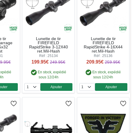
 tir
Lunette de tir
Lunette de tir
arrage
FIREFIELD
FIREFIELD
5x32
RapidStrike 3-12X40
RapidStrike 4-16X44
ot
ret.Mil-Hash
ret.Mil-Hash
31
Réf : 25134
Réf : 25136
199.95€
209.95€
9.95€
249.95€
259.95€
expédié
En stock, expédié
En stock, expédié
24h
sous 12/24h
sous 12/24h
outer
Ajouter
Ajouter
ntité
Quantité
Quantité