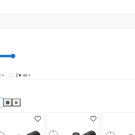
 +
2★ et +
s
▦
≣