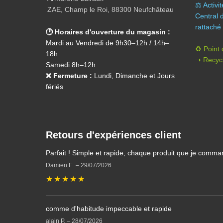
⚖️ A
ctivi
ZAE, Champ le Roi, 88300 Neufchâteau
Central 
rattaché 
🕑 Horaires d'ouverture du magasin :
Mardi au Vendredi de 9h30–12h / 14h–
♻️ Point
18h
➝ Recycl
Samedi 8h–12h
❌ Fermeture :
Lundi, Dimanche et Jours
fériés
Retours d'expériences client
Parfait ! Simple et rapide, chaque produit que je comma
Damien E.
–
29/07/2026
★
★
★
★
★
comme d'habitude impeccable et rapide
alain P.
–
28/07/2026