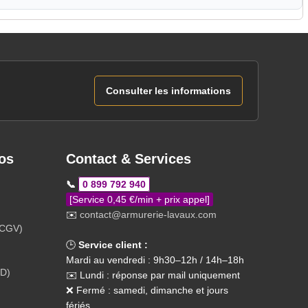
Consulter les informations
os
Contact & Services
📞
0 899 792 940
[Service 0,45 €/min + prix appel]
✉️
contact@armurerie-lavaux.com
(CGV)
🕒
Service client :
Mardi au vendredi : 9h30–12h / 14h–18h
PD)
✉️ Lundi : réponse par mail uniquement
❌ Fermé : samedi, dimanche et jours
fériés