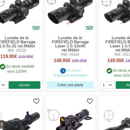
Lunette de tir
Lunette de tir
Lunette de
FIREFIELD Barrage
FIREFIELD Barrage
FIREFIELD B
1.5-5x.32 ret.Mildot
Laser 2.5-10x40
Laser 1.5-
ret.Mildot
ret.Mild
Réf : 25125
Réf : 25119
Réf : 251
119.95€
159.95€
149.95€
149.95€
199.95€
19
En stock, expédié
En cours
En stock, 
sous 12/24h
d'approvisionnement
sous 12/
Ajouter
Créer une alerte
Aj
Quantité
Qua