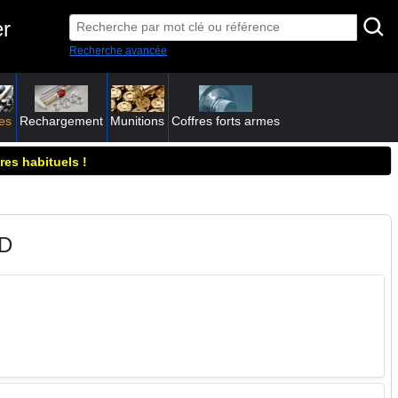
er
Recherche avancée
es
Rechargement
Munitions
Coffres forts armes
res habituels !
D