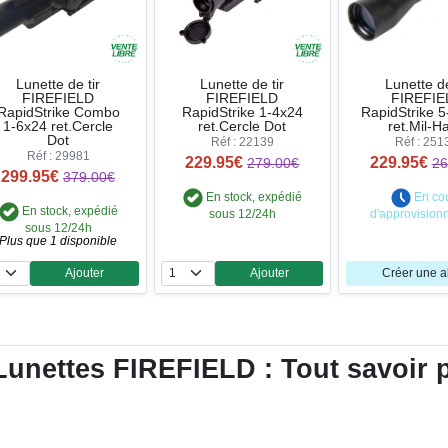
Lunette de tir
Lunette de tir
Lunette de
FIREFIELD
FIREFIELD
FIREFIE
RapidStrike Combo
RapidStrike 1-4x24
RapidStrike 
1-6x24 ret.Cercle
ret.Cercle Dot
ret.Mil-H
Dot
Réf : 22139
Réf : 251
Réf : 29981
229.95€
229.95€
279.00€
26
299.95€
379.00€
En stock, expédié
En co
En stock, expédié
sous 12/24h
d'approvision
sous 12/24h
Plus que 1 disponible
Ajouter
Ajouter
Créer une a
Quantité
Quantité
unettes FIREFIELD : Tout savoir po