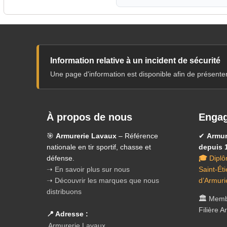
Information relative à un incident de sécurité
Une page d'information est disponible afin de présente
À propos de nous
Engag
🎯
Armurerie Lavaux
– Référence
✔
Armur
nationale en tir sportif, chasse et
depuis 
défense.
🎓
Diplô
➝ En savoir plus sur nous
Saint-Ét
➝ Découvrir les marques que nous
d’Armuri
distribuons
🏛️
Membr
Filière 
📍 Adresse :
Armurerie Lavaux