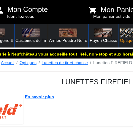
Mon Compte
Mon Pani
Identifiez vous
Mon panier est vide
gorie B
Carabines de Tir
Armes Poudre Noire
Rayon Chasse
Optiqu
rie à Neufchâteau vous accueille tout l'été, non-stop et aux horai
Accueil
Optiques
Lunettes de tir et chasse
Lunettes FIREFIELD
LUNETTES FIREFIEL
En savoir plus