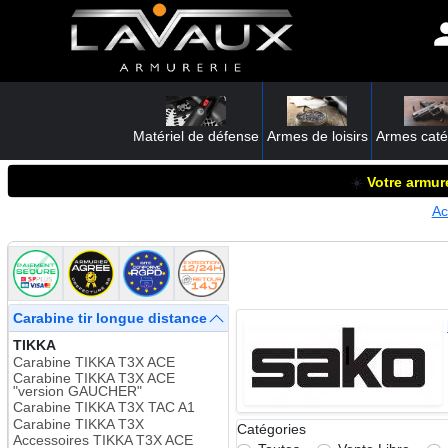
Matériel de défense
Armes de loisirs
Armes caté
☀️
Votre armure
Ac
Carabine tir longue distance
TIKKA
Carabine TIKKA T3X ACE
Carabine TIKKA T3X ACE
"version GAUCHER"
Carabine TIKKA T3X TAC A1
Carabine TIKKA T3X
Catégories
Accessoires TIKKA T3X ACE