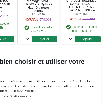
op pour
Chargeur métallique
Montage SAKO
ecision
SAKO TRG22 -
TRG22-42 Optilock
te
TIKKA T3X CTR -
Haut Diamètre
TAC A1cal.308win
30mm
73
Réf : 5020
Réf : 4949
2.00€
349.95€
459.95€
389.00€
579.00€
expédié
Disponible, expédié
En stock, expédié
24h
sous 2 à 5 jours*
sous 12/24h
outer
Ajouter
Ajouter
ntité
Quantité
Quantité
en choisir et utiliser votre
 de précision qui est utilisée par les forces armées dans le
qui seront satisfaire à coup sûr toutes vos attentes. La dernière
 son modèle S20 Précision.
rmurerie-lavaux.com.