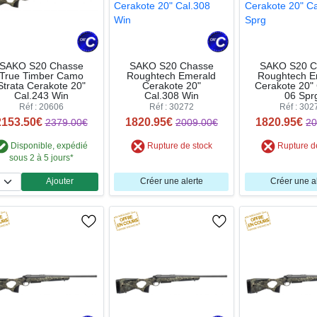
SAKO S20 Chasse
SAKO S20 Chasse
SAKO S20 C
True Timber Camo
Roughtech Emerald
Roughtech E
Strata Cerakote 20"
Cerakote 20"
Cerakote 20" 
Cal.243 Win
Cal.308 Win
06 Spr
Réf : 20606
Réf : 30272
Réf : 302
2153.50€
1820.95€
1820.95€
2379.00€
2009.00€
20
Disponible, expédié
Rupture de stock
Rupture d
sous 2 à 5 jours*
Ajouter
Créer une alerte
Créer une a
Quantité