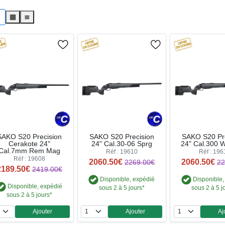
s
▦
≣
SAKO S20 Precision
SAKO S20 Precision
SAKO S20 Pr
Cerakote 24"
24" Cal.30-06 Sprg
24" Cal.300 
Cal.7mm Rem Mag
Réf : 19610
Réf : 196
Réf : 19608
2060.50€
2060.50€
2269.00€
22
2189.50€
2419.00€
Disponible, expédié
Disponible,
Disponible, expédié
sous 2 à 5 jours*
sous 2 à 5 j
sous 2 à 5 jours*
Ajouter
Ajouter
Aj
Quantité
Quantité
Qua