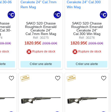
hasse
SAKO S20 Chasse
SAKO S20 Chasse
merald
Roughtech Emerald
Roughtech Emerald
Cal.30-
Cerakote 24"
Cerakote 24"
g
Cal.7mm Rem Mag
Cal.300 Win Mag
74
Réf : 30275
Réf : 30276
1820.95€
1820.95€
09.00€
2009.00€
2009.00€
e stock
Rupture de stock
Rupture de stock
lerte
Créer une alerte
Créer une alerte