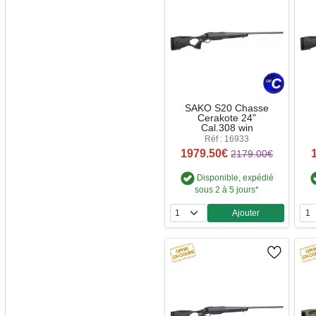
SAKO S20 Chasse
Cerakote 24"
Cal.308 win
Réf : 16933
1979.50€
2179.00€
Disponible, expédié
sous 2 à 5 jours*
Ajouter
Quantité