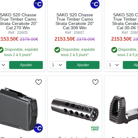
SAKO S20 Chasse
SAKO S20 Chasse
SAKO S20 C
True Timber Camo
True Timber Camo
True Timbe
Strata Cerakote 20"
Strata Cerakote 20"
Strata Cerak
Cal.270 Win
Cal.308 Win
Cal.30-06 
Réf : 20605
Réf : 20607
Réf : 206
2153.50€
2153.50€
2153.50€
2379.00€
2379.00€
23
Disponible, expédié
Disponible, expédié
Disponible,
sous 2 à 5 jours*
sous 2 à 5 jours*
sous 2 à 5 j
Ajouter
Ajouter
Aj
Quantité
Quantité
Qua