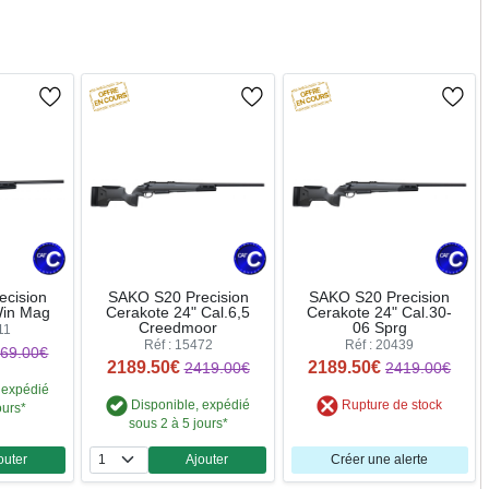
ecision
SAKO S20 Precision
SAKO S20 Precision
Win Mag
Cerakote 24" Cal.6,5
Cerakote 24" Cal.30-
Creedmoor
06 Sprg
11
Réf : 15472
Réf : 20439
69.00€
2189.50€
2189.50€
2419.00€
2419.00€
 expédié
Disponible, expédié
Rupture de stock
ours*
sous 2 à 5 jours*
outer
Ajouter
Créer une alerte
ntité
Quantité