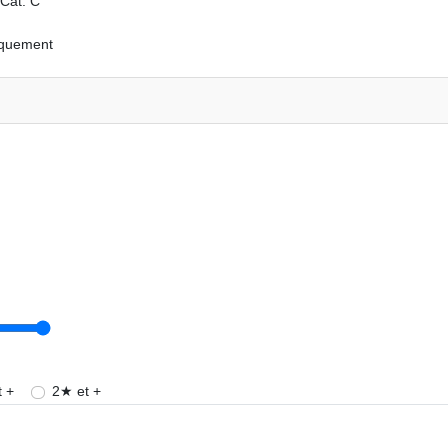
Cat. C
iquement
 +
2★ et +