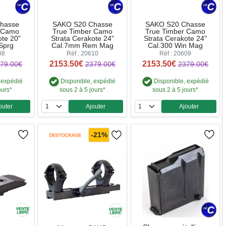
hasse
SAKO S20 Chasse
SAKO S20 Chasse
r Camo
True Timber Camo
True Timber Camo
ote 20"
Strata Cerakote 24"
Strata Cerakote 24"
Sprg
Cal.7mm Rem Mag
Cal.300 Win Mag
08
Réf : 20610
Réf : 20609
2153.50€
2153.50€
79.00€
2379.00€
2379.00€
 expédié
Disponible, expédié
Disponible, expédié
ours*
sous 2 à 5 jours*
sous 2 à 5 jours*
outer
Ajouter
Ajouter
ntité
Quantité
Quantité
-21%