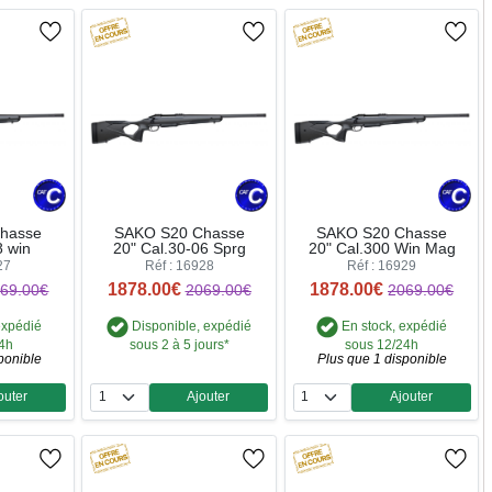
hasse
SAKO S20 Chasse
SAKO S20 Chasse
8 win
20" Cal.30-06 Sprg
20" Cal.300 Win Mag
27
Réf : 16928
Réf : 16929
1878.00€
1878.00€
69.00€
2069.00€
2069.00€
expédié
Disponible, expédié
En stock, expédié
24h
sous 2 à 5 jours*
sous 12/24h
ponible
Plus que 1 disponible
outer
Ajouter
Ajouter
ntité
Quantité
Quantité