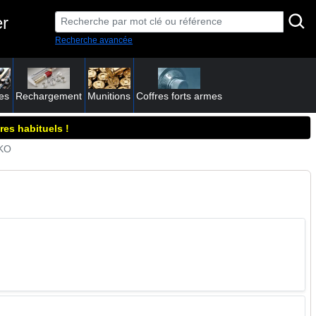
er
Recherche avancée
es
Rechargement
Munitions
Coffres forts armes
res habituels !
AKO