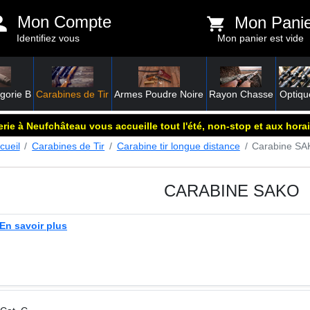
Mon Compte
Mon Pani
Identifiez vous
Mon panier est vide
gorie B
Carabines de Tir
Armes Poudre Noire
Rayon Chasse
Optiqu
rie à Neufchâteau vous accueille tout l'été, non-stop et aux horai
cueil
Carabines de Tir
Carabine tir longue distance
Carabine S
CARABINE SAKO
En savoir plus