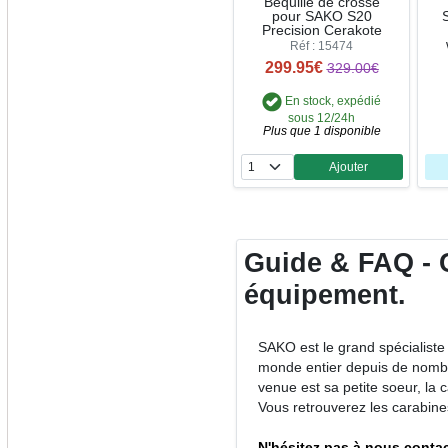
Bequille de crosse
pour SAKO S20
Precision Cerakote
Réf : 15474
299.95€
329.00€
En stock, expédié
sous 12/24h
Plus que 1 disponible
Ajouter
Quantité
Guide & FAQ - C
équipement.
SAKO est le grand spécialiste
monde entier depuis de nombreu
venue est sa petite soeur, la
Vous retrouverez les carabin
N'hésitez pas à nous contac