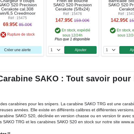
Chargeur 9 coups
Frein de bouche
Barricade St
SAKO S20 Precision
SAKO S20 Precision
SAKO S20 Pr
Cerakote cal.308
Cerakote (5/8x24)
Cerako
win/6,5 Creedmoor
Réf : 15476
Réf : 154
Réf : 15475
147.95€
142.95€
159.00€
15
69.95€
85.00€
En stock, expédié
En stock, 
Rupture de stock
sous 12/24h
sous 12/
Plus que 1 disponible
Créer une alerte
Ajouter
Aj
Quantité
Qua
arabine SAKO : Tout savoir pour bi
 des carabines pour les snipers. La carabine SAKO TRG est une carabine
ses années. Elle existe en différents calibres et différentes versions, 
 carabine SAKO S20, déclinée en version chasse ou en version tir avec
es SAKO TRG et les carabines SAKO S20 en stock sur notre site www.a
ter !!