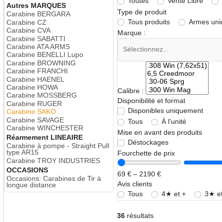
Toutes
Vente Libre
Autres MARQUES
Type de produit
Carabine BERGARA
Tous produits
Armes un
Carabine CZ
Carabine CVA
Marque :
Carabine SABATTI
Carabine ATA ARMS
Carabine BENELLI Lupo
Carabine BROWNING
Carabine FRANCHI
Carabine HAENEL
Carabine HOWA
Calibre :
Carabine MOSSBERG
Disponibilité et format
Carabine RUGER
Disponibles uniquement
Carabine SAKO
Carabine SAVAGE
Tous
À l’unité
Carabine WINCHESTER
Mise en avant des produits
Réarmement LINEAIRE
Déstockages
Carabine à pompe - Straight Pull
type AR15
Fourchette de prix
Carabine TROY INDUSTRIES
OCCASIONS
69 € – 2190 €
Occasions: Carabines de Tir à
Avis clients
longue distance
Tous
4★ et +
3★ et
36
résultats