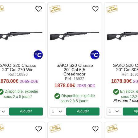
SAKO S20 Chasse
SAKO S20 Chasse
SAKO S20 C
20" Cal.270 Win
20" Cal.6,5
20" Cal.30
Creedmoor
Réf : 16930
Réf : 169
Réf : 16932
1878.00€
1878.00€
2069.00€
20
1878.00€
2069.00€
Disponible, expédié
En stock, 
Disponible, expédié
sous 2 à 5 jours*
sous 12/
Plus que 1 dis
sous 2 à 5 jours*
Ajouter
Ajouter
Aj
Quantité
Quantité
Qua