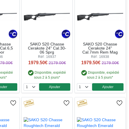
hasse
SAKO S20 Chasse
SAKO S20 Chasse
Cal.6,5
Cerakote 24" Cal.30-
Cerakote 24"
or
06 Sprg
Cal.7mm Rem Mag
36
Réf : 16937
Réf : 16938
1979.50€
1979.50€
79.00€
2179.00€
2179.00€
 expédié
Disponible, expédié
Disponible, expédié
ours*
sous 2 à 5 jours*
sous 2 à 5 jours*
outer
Ajouter
Ajouter
ntité
Quantité
Quantité