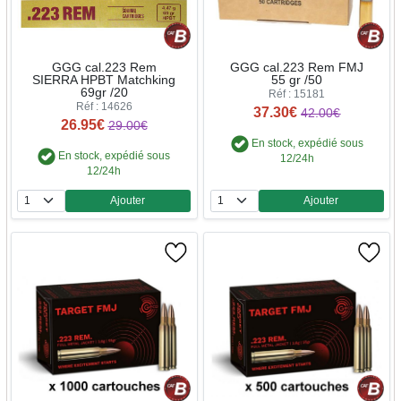
GGG cal.223 Rem
GGG cal.223 Rem FMJ
SIERRA HPBT Matchking
55 gr /50
69gr /20
Réf : 15181
Réf : 14626
37.30€
42.00€
26.95€
29.00€
En stock, expédié sous
En stock, expédié sous
12/24h
12/24h
Ajouter
Ajouter
Quantité
Quantité