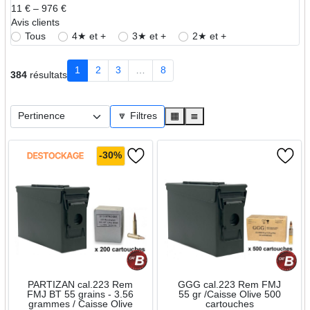
11 € – 976 €
➜ Munitions cal.500 S&W
Avis clients
➜ Munitions cal.50 AE
Tous
4★ et +
3★ et +
2★ et +
Munitions Armes Longues cat.B
➜ Munitions cal.223 Rem (5,56x45 Nato)
1
2
3
…
8
384
résultats
➜ Munitions cal.5,45x39
➜ Munitions cal.7,62x39
🔽 Filtres
▦
≣
Calibre 9x19
➜ Munitions cal.9x19 - Lot par 500/1000
-30%
➜ Munitions cal.9x19 - 115 grains
➜ Munitions cal.9x19 - 124 grains
➜ Munitions cal.9x19 - NONTOX
➜ Munitions cal.9x19 - 140 & 154 grains Subsonic
➜ Munitions cal.9x19 - IPSC
PARTIZAN cal.223 Rem
GGG cal.223 Rem FMJ
FMJ BT 55 grains - 3.56
55 gr /Caisse Olive 500
grammes / Caisse Olive
cartouches