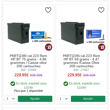
PARTIZAN cal.223 Rem
PARTIZAN cal.223 Rem
HP BT 75 grains - 4.86
HP BT 69 grains - 4.47
grammes / Caisse olive
grammes /Caisse Olive
200 cartouches
200 cartouches
Réf : 27668
Réf : 27667
229.95€
229.95€
308.00€
308.00€
En stock, expédié sous
En stock, expédié sous
12/24h
12/24h
Plus que 1 disponible
Ajouter
Ajouter
Quantité
Quantité