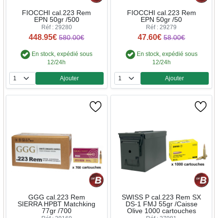
FIOCCHI cal.223 Rem
FIOCCHI cal.223 Rem
EPN 50gr /500
EPN 50gr /50
Réf : 29280
Réf : 29279
448.95€
47.60€
580.00€
58.00€
En stock, expédié sous
En stock, expédié sous
12/24h
12/24h
Ajouter
Ajouter
Quantité
Quantité
GGG cal.223 Rem
SWISS P cal.223 Rem SX
SIERRA HPBT Matchking
DS-1 FMJ 55gr /Caisse
77gr /700
Olive 1000 cartouches