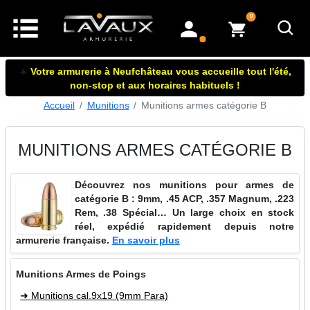
articles dans le panier
0
mon compte
☀️
Votre armurerie à Neufchâteau vous accueille tout l'été,
non-stop et aux horaires habituels !
Accueil
Munitions
Munitions armes catégorie B
MUNITIONS ARMES CATÉGORIE B
Découvrez nos munitions pour armes de
catégorie B : 9mm, .45 ACP, .357 Magnum, .223
Rem, .38 Spécial… Un large choix en stock
réel, expédié rapidement depuis notre
armurerie française.
En savoir plus
Munitions Armes de Poings
➜ Munitions cal.9x19 (9mm Para)