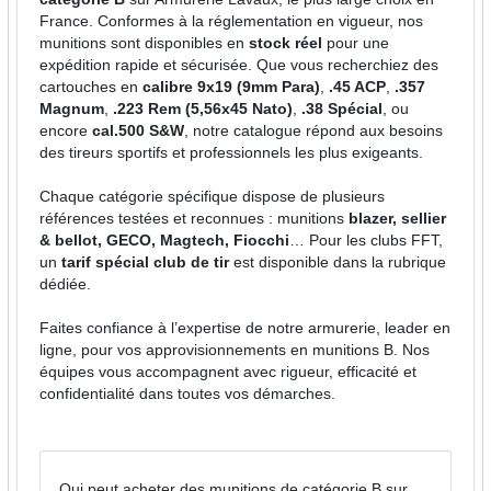
France. Conformes à la réglementation en vigueur, nos
munitions sont disponibles en
stock réel
pour une
expédition rapide et sécurisée. Que vous recherchiez des
cartouches en
calibre 9x19 (9mm Para)
,
.45 ACP
,
.357
Magnum
,
.223 Rem (5,56x45 Nato)
,
.38 Spécial
, ou
encore
cal.500 S&W
, notre catalogue répond aux besoins
des tireurs sportifs et professionnels les plus exigeants.
Chaque catégorie spécifique dispose de plusieurs
références testées et reconnues : munitions
blazer, sellier
& bellot, GECO, Magtech, Fiocchi
… Pour les clubs FFT,
un
tarif spécial club de tir
est disponible dans la rubrique
dédiée.
Faites confiance à l’expertise de notre armurerie, leader en
ligne, pour vos approvisionnements en munitions B. Nos
équipes vous accompagnent avec rigueur, efficacité et
confidentialité dans toutes vos démarches.
Qui peut acheter des munitions de catégorie B sur