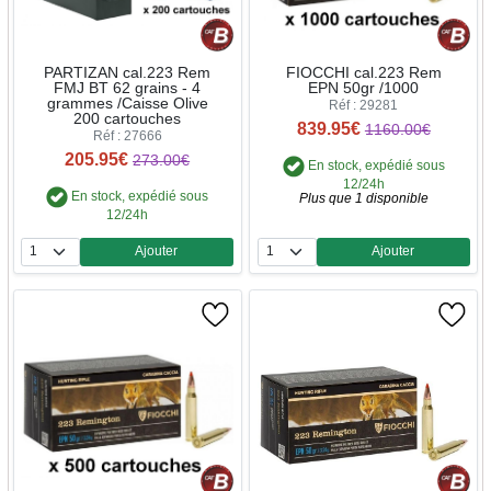
PARTIZAN cal.223 Rem
FIOCCHI cal.223 Rem
FMJ BT 62 grains - 4
EPN 50gr /1000
grammes /Caisse Olive
Réf : 29281
200 cartouches
839.95€
1160.00€
Réf : 27666
205.95€
273.00€
En stock, expédié sous
12/24h
En stock, expédié sous
Plus que 1 disponible
12/24h
Ajouter
Ajouter
Quantité
Quantité