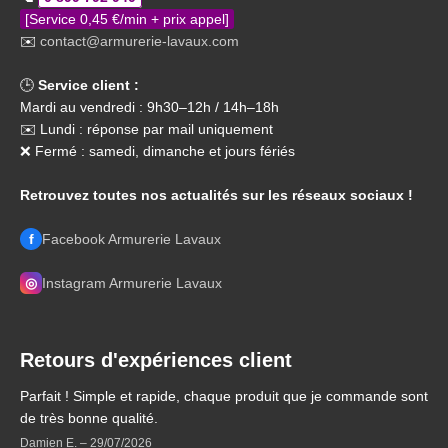
[Service 0,45 €/min + prix appel]
✉️
contact@armurerie-lavaux.com
🕒
Service client :
Mardi au vendredi : 9h30–12h / 14h–18h
✉️ Lundi : réponse par mail uniquement
❌ Fermé : samedi, dimanche et jours fériés
Retrouvez toutes nos actualités sur les réseaux sociaux !
f
Facebook Armurerie Lavaux
◎
Instagram Armurerie Lavaux
Retours d'expériences client
Parfait ! Simple et rapide, chaque produit que je commande sont
de très bonne qualité.
Damien E.
–
29/07/2026