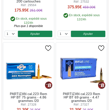
200 cartouches
Réf : 27532
Réf : 29564
375.95€
459.00€
175.95€
251.00€
En stock, expédié sous
En stock, expédié sous
12/24h
12/24h
Plus que 1 disponible
Ajouter
Ajouter
Quantité
Quantité
PARTIZAN cal.223 Rem
PARTIZAN cal.223 Rem
HP BT 75 grains - 4.86
HP BT 69 grains - 4.47
grammes /20
grammes /20
Réf : 27328
Réf : 27327
21.30€
21.30€
26.90€
26.90€