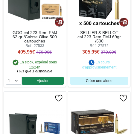
GGG cal.223 Rem FMJ
SELLIER & BELLOT
62 gr /Caisse Olive 500
cal.223 Rem FMJ 69gr
cartouches
/500
Réf : 27533
Réf : 27572
405.95€
305.95€
459.00€
370.00€
En stock, expédié sous
En cours
12/24h
d'approvisionnement
Plus que 1 disponible
Ajouter
Créer une alerte
Quantité