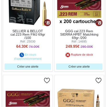
SELLIER & BELLOT
GGG cal.223 Rem
cal.223 Rem FMJ 69gr
SIERRA HPBT Matchking
/100
69gr /200
Réf : 25030
Réf : 14695
64.30€
249.95€
74.00€
290.00€
En cours
Rupture de stock
d'approvisionnement
Créer une alerte
Créer une alerte