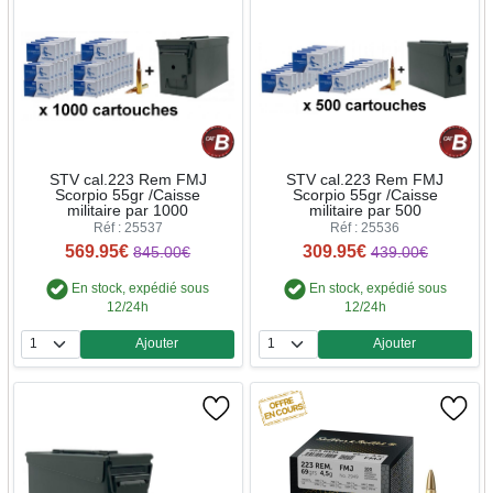
STV cal.223 Rem FMJ
STV cal.223 Rem FMJ
Scorpio 55gr /Caisse
Scorpio 55gr /Caisse
militaire par 1000
militaire par 500
Réf : 25537
Réf : 25536
569.95€
309.95€
845.00€
439.00€
En stock, expédié sous
En stock, expédié sous
12/24h
12/24h
Ajouter
Ajouter
Quantité
Quantité