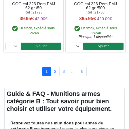
GGG cal.223 Rem FMJ
GGG cal.223 Rem FMJ
62 gr /50
62 gr /500
Réf : 21728
Réf : 21730
39.95€
385.95€
42.00€
420.00€
En stock, expédié sous
En stock, expédié sous
12/24h
12/24h
Plus que 1 disponible
Ajouter
Ajouter
Quantité
Quantité
1
2
3
…
8
Guide & FAQ - Munitions armes
catégorie B : Tout savoir pour bien
choisir et utiliser votre équipement.
Retrouvez toutes nos munitions pour armes de
catégorie B
sur Armurerie Lavaux, le plus large choix en