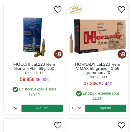
FIOCCHI cal.223 Rem
HORNADY cal.223 Rem
Sierra HPBT 69gr /50
V-MAX 55 grains - 3.56
grammes /20
Réf : 27011
Réf : 27000
59.95€
65.00€
47.20€
54.40€
En stock, expédié sous
En stock, expédié sous
12/24h
12/24h
Ajouter
Ajouter
Quantité
Quantité