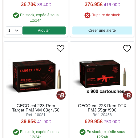
36.70€
376.95€
38.40€
419.00€
En stock, expédié sous
Rupture de stock
12/24h
Ajouter
Créer une alerte
Quantité
GECO cal.223 Rem
GECO cal.223 Rem DTX
Target FMJ VM 63gr /50
FMJ 55gr /900
Réf : 10081
Réf : 20456
39.95€
629.95€
41.90€
750.00€
En stock, expédié sous
En stock, expédié sous
12/24h
12/24h