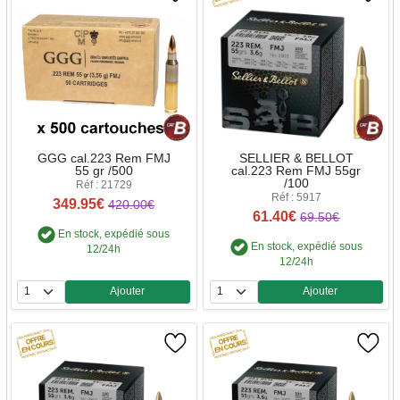
GGG cal.223 Rem FMJ
SELLIER & BELLOT
55 gr /500
cal.223 Rem FMJ 55gr
/100
Réf : 21729
Réf : 5917
349.95€
420.00€
61.40€
69.50€
En stock, expédié sous
En stock, expédié sous
12/24h
12/24h
Ajouter
Ajouter
Quantité
Quantité