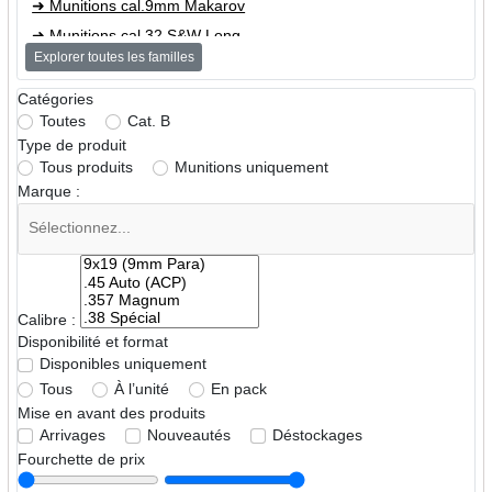
➜ Munitions cal.9mm Makarov
➜ Munitions cal.32 S&W Long
Explorer toutes les familles
➜ Munitions cal.357 Magnum
➜ Munitions cal.357 SIG
Catégories
Toutes
Cat. B
➜ Munitions cal.38 Spécial
Type de produit
➜ Munitions cal.380 Auto (9mm Short - 9x17)
Tous produits
Munitions uniquement
➜ Munitions cal.38 Super Auto
Marque :
➜ Munitions cal.5,7x28mm
➜ Munitions cal.6,35 Browning (.25 Auto)
➜ Munitions cal.7,62x25 Tokarev
➜ Munitions cal.7,65mm (.32 Auto)
Calibre :
➜ Munitions cal.10mm Auto
Disponibilité et format
➜ Munitions cal.40 S&W
Disponibles uniquement
Tous
À l’unité
En pack
➜ Munitions cal.44 Spécial
Mise en avant des produits
➜ Munitions cal.45 ACP (.45 Auto)
Arrivages
Nouveautés
Déstockages
➜ Munitions cal.454 Casull
Fourchette de prix
➜ Munitions cal.460 S&W Magnum