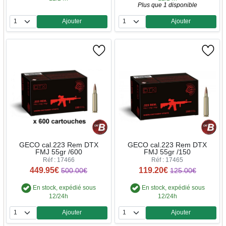
Plus que 1 disponible
Ajouter
Ajouter
Quantité
Quantité
GECO cal.223 Rem DTX
GECO cal.223 Rem DTX
FMJ 55gr /600
FMJ 55gr /150
Réf : 17466
Réf : 17465
449.95€
119.20€
500.00€
125.00€
En stock, expédié sous
En stock, expédié sous
12/24h
12/24h
Ajouter
Ajouter
Quantité
Quantité