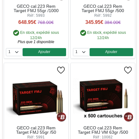
GECO cal.223 Rem
GECO cal.223 Rem
Target FMJ 55gr /1000
Target FMJ 55gr /500
Réf : 5993
Réf : 5992
648.95€
345.95€
768.00€
384.00€
En stock, expédié sous
En stock, expédié sous
12/24h
12/24h
Plus que 1 disponible
Ajouter
Ajouter
Quantité
Quantité
GECO cal.223 Rem
GECO cal.223 Rem
Target FMJ 55gr /50
Target FMJ VM 63gr /500
Réf : 5991
Réf : 10082