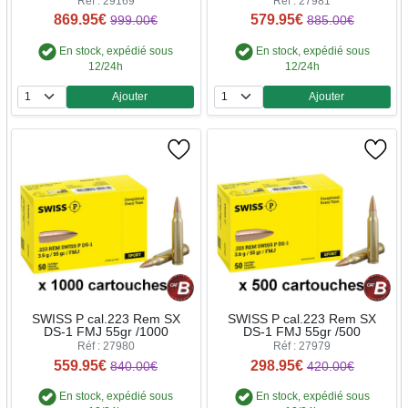
Réf : 29169
Réf : 27981
869.95€
579.95€
999.00€
885.00€
En stock, expédié sous
En stock, expédié sous
12/24h
12/24h
Ajouter
Ajouter
Quantité
Quantité
SWISS P cal.223 Rem SX
SWISS P cal.223 Rem SX
DS-1 FMJ 55gr /1000
DS-1 FMJ 55gr /500
Réf : 27980
Réf : 27979
559.95€
298.95€
840.00€
420.00€
En stock, expédié sous
En stock, expédié sous