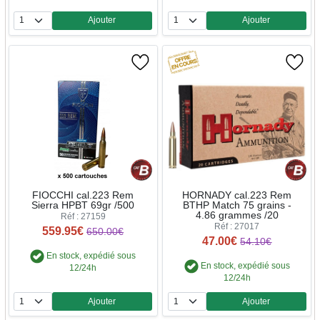
Ajouter
Ajouter
Quantité
Quantité
FIOCCHI cal.223 Rem
HORNADY cal.223 Rem
Sierra HPBT 69gr /500
BTHP Match 75 grains -
4.86 grammes /20
Réf : 27159
Réf : 27017
559.95€
650.00€
47.00€
54.10€
En stock, expédié sous
En stock, expédié sous
12/24h
12/24h
Ajouter
Ajouter
Quantité
Quantité