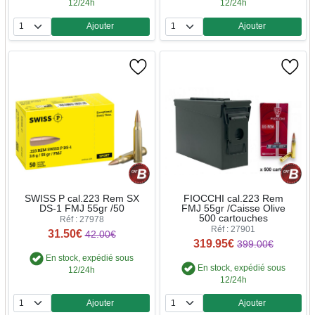
12/24h
12/24h
Ajouter
Ajouter
Quantité
Quantité
SWISS P cal.223 Rem SX
FIOCCHI cal.223 Rem
DS-1 FMJ 55gr /50
FMJ 55gr /Caisse Olive
500 cartouches
Réf : 27978
Réf : 27901
31.50€
42.00€
319.95€
399.00€
En stock, expédié sous
En stock, expédié sous
12/24h
12/24h
Ajouter
Ajouter
Quantité
Quantité