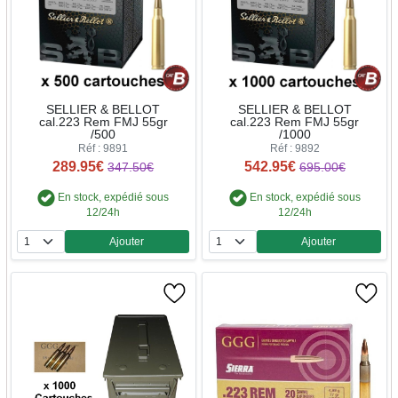
SELLIER & BELLOT
SELLIER & BELLOT
cal.223 Rem FMJ 55gr
cal.223 Rem FMJ 55gr
/500
/1000
Réf : 9891
Réf : 9892
289.95€
542.95€
347.50€
695.00€
En stock, expédié sous
En stock, expédié sous
12/24h
12/24h
Ajouter
Ajouter
Quantité
Quantité