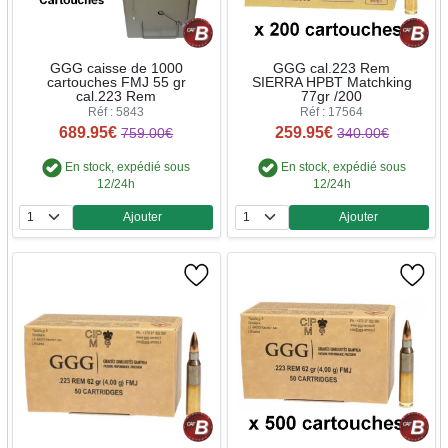
GGG caisse de 1000
GGG cal.223 Rem
cartouches FMJ 55 gr
SIERRA HPBT Matchking
cal.223 Rem
77gr /200
Réf : 5843
Réf : 17564
689.95€
259.95€
759.00€
340.00€
En stock, expédié sous
En stock, expédié sous
12/24h
12/24h
Ajouter
Ajouter
Quantité
Quantité