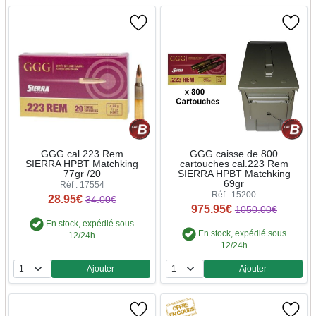
GGG cal.223 Rem
GGG caisse de 800
SIERRA HPBT Matchking
cartouches cal.223 Rem
77gr /20
SIERRA HPBT Matchking
69gr
Réf : 17554
Réf : 15200
28.95€
34.00€
975.95€
1050.00€
En stock, expédié sous
En stock, expédié sous
12/24h
12/24h
Ajouter
Ajouter
Quantité
Quantité