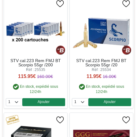
STV cal.223 Rem FMJ BT
STV cal.223 Rem FMJ BT
Scorpio 55gr /200
Scorpio 55gr /20
Réf : 25535
Réf : 25534
115.95€
11.95€
160.00€
16.00€
En stock, expédié sous
En stock, expédié sous
12/24h
12/24h
Ajouter
Ajouter
Quantité
Quantité