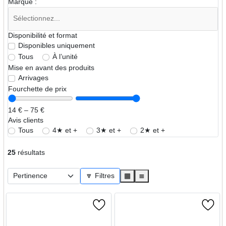
Marque :
Disponibilité et format
Disponibles uniquement
Tous
À l’unité
Mise en avant des produits
Arrivages
Fourchette de prix
14 € – 75 €
Avis clients
Tous
4★ et +
3★ et +
2★ et +
25
résultats
🔽 Filtres
▦
≣