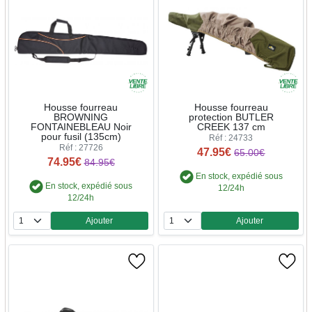
Housse fourreau
Housse fourreau
BROWNING
protection BUTLER
FONTAINEBLEAU Noir
CREEK 137 cm
pour fusil (135cm)
Réf : 24733
Réf : 27726
47.95€
65.00€
74.95€
84.95€
En stock, expédié sous
En stock, expédié sous
12/24h
12/24h
Ajouter
Ajouter
Quantité
Quantité