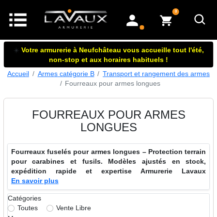
articles dans le panier
0
mon compte
☀️
Votre armurerie à Neufchâteau vous accueille tout l'été,
non-stop et aux horaires habituels !
Accueil
Armes catégorie B
Transport et rangement des armes
Fourreaux pour armes longues
FOURREAUX POUR ARMES
LONGUES
Fourreaux fuselés pour armes longues – Protection terrain
pour carabines et fusils. Modèles ajustés en stock,
expédition rapide et expertise Armurerie Lavaux
En savoir plus
Catégories
Toutes
Vente Libre