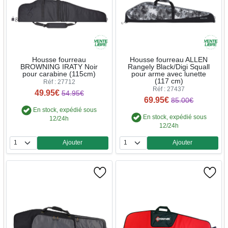
Housse fourreau
Housse fourreau ALLEN
BROWNING IRATY Noir
Rangely Black/Digi Squall
pour carabine (115cm)
pour arme avec lunette
(117 cm)
Réf : 27712
Réf : 27437
49.95€
54.95€
69.95€
85.00€
En stock, expédié sous
En stock, expédié sous
12/24h
12/24h
Ajouter
Ajouter
Quantité
Quantité