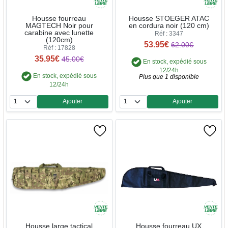
Housse fourreau
Housse STOEGER ATAC
MAGTECH Noir pour
en cordura noir (120 cm)
carabine avec lunette
Réf : 3347
(120cm)
53.95€
62.00€
Réf : 17828
35.95€
45.00€
En stock, expédié sous
12/24h
En stock, expédié sous
Plus que 1 disponible
12/24h
Ajouter
Ajouter
Quantité
Quantité
Housse large tactical
Housse fourreau UX