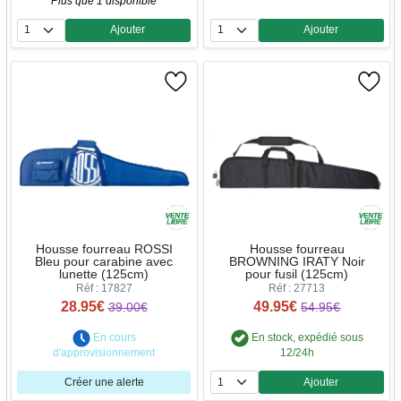
Plus que 1 disponible
Ajouter
Ajouter
Quantité
Quantité
Housse fourreau ROSSI
Housse fourreau
Bleu pour carabine avec
BROWNING IRATY Noir
lunette (125cm)
pour fusil (125cm)
Réf : 17827
Réf : 27713
28.95€
49.95€
39.00€
54.95€
En cours
En stock, expédié sous
d'approvisionnement
12/24h
Créer une alerte
Ajouter
Quantité