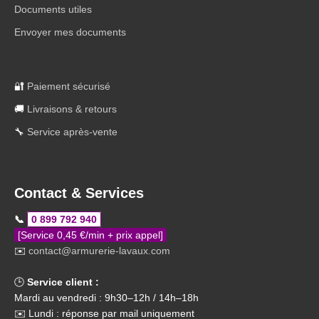
Documents utiles
Envoyer mes documents
🔐
Paiement sécurisé
🚚
Livraisons & retours
🔧
Service après-vente
Contact & Services
📞
0 899 792 940
[Service 0,45 €/min + prix appel]
✉️
contact@armurerie-lavaux.com
🕒
Service client :
Mardi au vendredi : 9h30–12h / 14h–18h
✉️ Lundi : réponse par mail uniquement