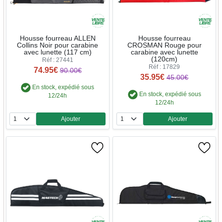
Housse fourreau ALLEN
Housse fourreau
Collins Noir pour carabine
CROSMAN Rouge pour
avec lunette (117 cm)
carabine avec lunette
(120cm)
Réf : 27441
Réf : 17829
74.95€
90.00€
35.95€
45.00€
En stock, expédié sous
En stock, expédié sous
12/24h
12/24h
Ajouter
Ajouter
Quantité
Quantité