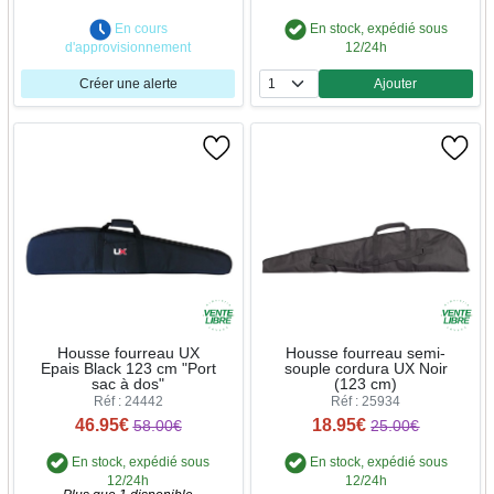
En cours
En stock, expédié sous
d'approvisionnement
12/24h
Créer une alerte
Ajouter
Quantité
Housse fourreau UX
Housse fourreau semi-
Epais Black 123 cm "Port
souple cordura UX Noir
sac à dos"
(123 cm)
Réf : 24442
Réf : 25934
46.95€
18.95€
58.00€
25.00€
En stock, expédié sous
En stock, expédié sous
12/24h
12/24h