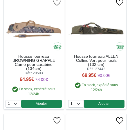
Housse fourreau
Housse fourreau ALLEN
BROWNING GRAPPLE
Collins Vert pour fusils
Camo pour carabine
(132 cm)
(134cm)
Réf : 27442
Réf : 20503
69.95€
90.00€
64.95€
78.00€
En stock, expédié sous
En stock, expédié sous
12/24h
12/24h
Ajouter
Ajouter
Quantité
Quantité