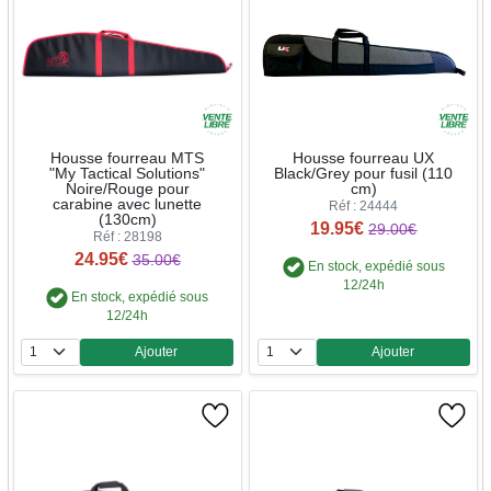
Housse fourreau MTS
Housse fourreau UX
"My Tactical Solutions"
Black/Grey pour fusil (110
Noire/Rouge pour
cm)
carabine avec lunette
Réf : 24444
(130cm)
19.95€
29.00€
Réf : 28198
24.95€
35.00€
En stock, expédié sous
12/24h
En stock, expédié sous
12/24h
Ajouter
Ajouter
Quantité
Quantité