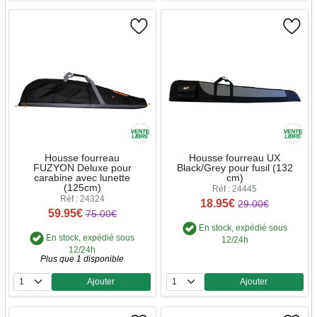
Housse fourreau
Housse fourreau UX
FUZYON Deluxe pour
Black/Grey pour fusil (132
carabine avec lunette
cm)
(125cm)
Réf : 24445
Réf : 24324
18.95€
29.00€
59.95€
75.00€
En stock, expédié sous
En stock, expédié sous
12/24h
12/24h
Plus que 1 disponible
Ajouter
Ajouter
Quantité
Quantité