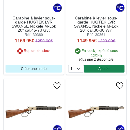
Carabine à levier sous-
Carabine à levier sous-
garde HUGTEK LVR
garde HUGTEK LVR
SWXNSE Nickelé M-Lok
SWXNSE Nickelé M-Lok
20" cal.45-70 Gvt
20" cal.30-30 Win
Réf : 30360
Réf : 30361
1169.95€
1149.95€
1259.00€
1229.00€
Rupture de stock
En stock, expédié sous
12/24h
Plus que 1 disponible
Créer une alerte
Ajouter
Quantité