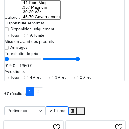
Calibre :
Disponibilité et format
Disponibles uniquement
Tous
À l’unité
Mise en avant des produits
Arrivages
Fourchette de prix
919 € – 1360 €
Avis clients
Tous
4★ et +
3★ et +
2★ et +
1
2
67
résultats
🔽 Filtres
▦
≣