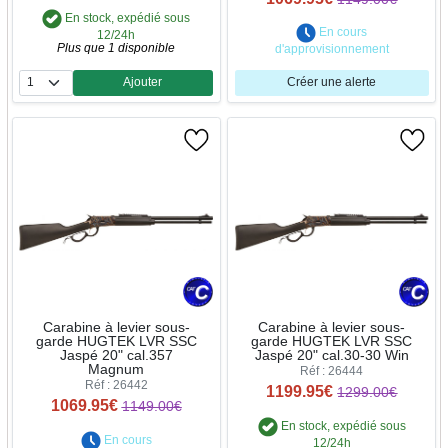
En stock, expédié sous
En cours
12/24h
Plus que 1 disponible
d'approvisionnement
Ajouter
Créer une alerte
Quantité
Carabine à levier sous-
Carabine à levier sous-
garde HUGTEK LVR SSC
garde HUGTEK LVR SSC
Jaspé 20" cal.357
Jaspé 20" cal.30-30 Win
Magnum
Réf : 26444
Réf : 26442
1199.95€
1299.00€
1069.95€
1149.00€
En stock, expédié sous
En cours
12/24h