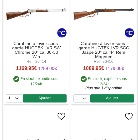
Carabine à levier sous-
Carabine à levier sous-
garde HUGTEK LVR SW
garde HUGTEK LVR SCC
Chromé 20" cal.30-30
Jaspé 20" cal.44 Rem
Win
Magnum
Réf : 26414
Réf : 26416
1169.95€
1089.95€
1259.00€
1179.00€
En stock, expédié sous
En stock, expédié sous
12/24h
12/24h
Plus que 1 disponible
Ajouter
Ajouter
Quantité
Quantité