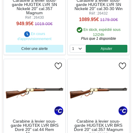
Carabine à levier sous-
Carabine à levier sous-
garde HUGTEK LVR SN
garde HUGTEK LVR SN
Nickelé 20" cal.357
Nickelé 20" cal.30-30 Win
Magnum
Réf : 26432
Réf : 26430
1089.95€
1179.00€
949.95€
1019.00€
En stock, expédié sous
En cours
12/24h
Plus que 1 disponible
d'approvisionnement
Créer une alerte
Ajouter
Quantité
Carabine à levier sous-
Carabine à levier sous-
garde HUGTEK LVR BRS
garde HUGTEK LVR BRS
Doré 20" cal.44 Rem
Doré 20" cal.357 Magnum