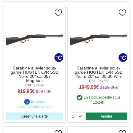
Carabine à levier sous-
Carabine à levier sous-
garde HUGTEK LVR SSB
garde HUGTEK LVR SSB
Noire 20" cal.357
Noire 20" cal.30-30 Win
Magnum
Réf : 26456
Réf : 26454
1049.95€
1129.00€
919.95€
989.00€
En stock, expédié sous
En cours
12/24h
d'approvisionnement
Créer une alerte
Ajouter
Quantité