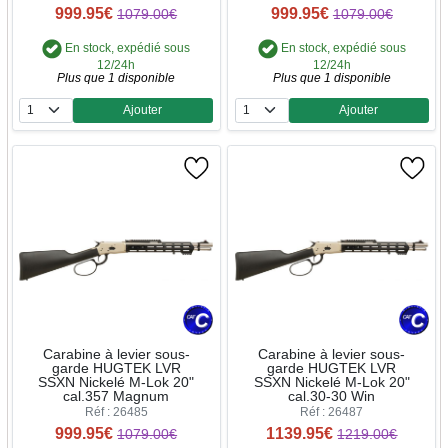
999.95€
999.95€
1079.00€
1079.00€
En stock, expédié sous
En stock, expédié sous
12/24h
12/24h
Plus que 1 disponible
Plus que 1 disponible
Ajouter
Ajouter
Quantité
Quantité
Carabine à levier sous-
Carabine à levier sous-
garde HUGTEK LVR
garde HUGTEK LVR
SSXN Nickelé M-Lok 20"
SSXN Nickelé M-Lok 20"
cal.357 Magnum
cal.30-30 Win
Réf : 26485
Réf : 26487
999.95€
1139.95€
1079.00€
1219.00€