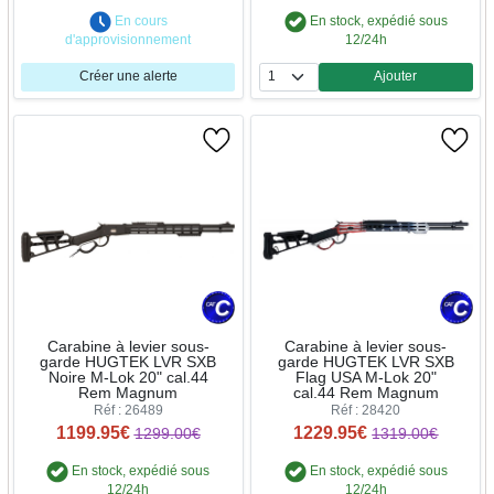
En cours
En stock, expédié sous
d'approvisionnement
12/24h
Créer une alerte
Ajouter
Quantité
Carabine à levier sous-
Carabine à levier sous-
garde HUGTEK LVR SXB
garde HUGTEK LVR SXB
Noire M-Lok 20" cal.44
Flag USA M-Lok 20"
Rem Magnum
cal.44 Rem Magnum
Réf : 26489
Réf : 28420
1199.95€
1229.95€
1299.00€
1319.00€
En stock, expédié sous
En stock, expédié sous
12/24h
12/24h