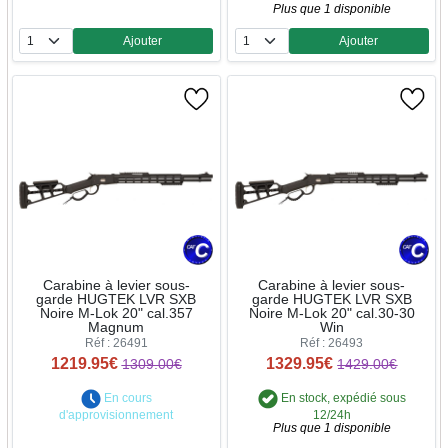
Plus que 1 disponible
Ajouter
Ajouter
Quantité
Quantité
Carabine à levier sous-
Carabine à levier sous-
garde HUGTEK LVR SXB
garde HUGTEK LVR SXB
Noire M-Lok 20" cal.357
Noire M-Lok 20" cal.30-30
Magnum
Win
Réf : 26491
Réf : 26493
1219.95€
1329.95€
1309.00€
1429.00€
En cours
En stock, expédié sous
d'approvisionnement
12/24h
Plus que 1 disponible