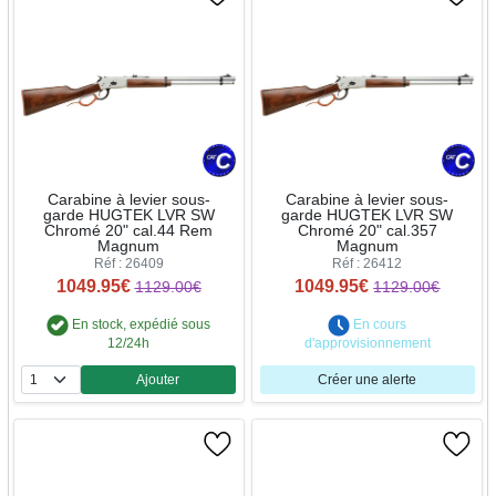
Carabine à levier sous-
Carabine à levier sous-
garde HUGTEK LVR SW
garde HUGTEK LVR SW
Chromé 20" cal.44 Rem
Chromé 20" cal.357
Magnum
Magnum
Réf : 26409
Réf : 26412
1049.95€
1049.95€
1129.00€
1129.00€
En stock, expédié sous
En cours
12/24h
d'approvisionnement
Ajouter
Créer une alerte
Quantité