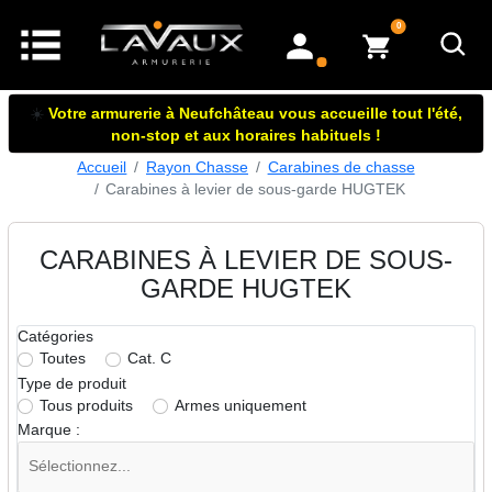
articles dans le panier
0
mon compte
☀️
Votre armurerie à Neufchâteau vous accueille tout l'été,
non-stop et aux horaires habituels !
Accueil
Rayon Chasse
Carabines de chasse
Carabines à levier de sous-garde HUGTEK
CARABINES À LEVIER DE SOUS-
GARDE HUGTEK
Catégories
Toutes
Cat. C
Type de produit
Tous produits
Armes uniquement
Marque :