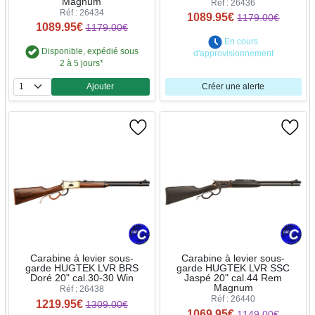
Magnum
Réf : 26436
Réf : 26434
1089.95€
1179.00€
1089.95€
1179.00€
En cours
Disponible, expédié sous
d'approvisionnement
2 à 5 jours*
Ajouter
Créer une alerte
Quantité
Carabine à levier sous-
Carabine à levier sous-
garde HUGTEK LVR BRS
garde HUGTEK LVR SSC
Doré 20" cal.30-30 Win
Jaspé 20" cal.44 Rem
Magnum
Réf : 26438
Réf : 26440
1219.95€
1309.00€
1069.95€
1149.00€