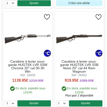
Ajouter
Créer une alerte
Quantité
Carabine à levier sous-
Carabine à levier sous-
garde HUGTEK LVR SSW
garde HUGTEK LVR SSB
Chromé 20" cal.30-30
Noire 20" cal.44 Rem
Win
Magnum
Réf : 26450
Réf : 26452
1139.95€
919.95€
1219.00€
1089.00€
En stock, expédié sous
En stock, expédié sous
12/24h
12/24h
Plus que 1 disponible
Ajouter
Ajouter
Quantité
Quantité