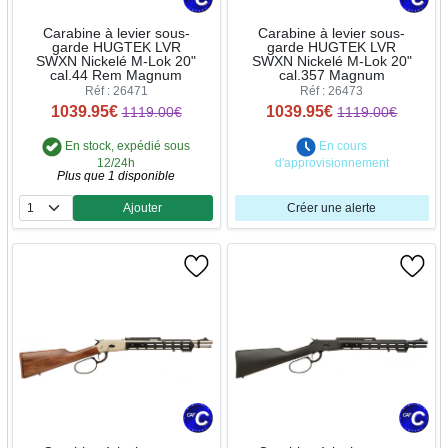
Carabine à levier sous-
Carabine à levier sous-
garde HUGTEK LVR
garde HUGTEK LVR
SWXN Nickelé M-Lok 20"
SWXN Nickelé M-Lok 20"
cal.44 Rem Magnum
cal.357 Magnum
Réf : 26471
Réf : 26473
1039.95€
1039.95€
1119.00€
1119.00€
En stock, expédié sous
En cours
12/24h
d'approvisionnement
Plus que 1 disponible
Ajouter
Créer une alerte
Quantité