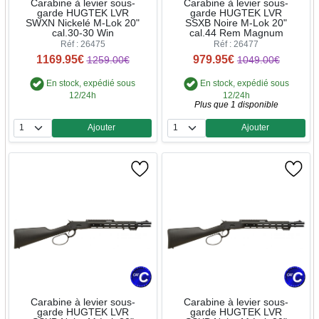
Carabine à levier sous-
Carabine à levier sous-
garde HUGTEK LVR
garde HUGTEK LVR
SWXN Nickelé M-Lok 20"
SSXB Noire M-Lok 20"
cal.30-30 Win
cal.44 Rem Magnum
Réf : 26475
Réf : 26477
1169.95€
979.95€
1259.00€
1049.00€
En stock, expédié sous
En stock, expédié sous
12/24h
12/24h
Plus que 1 disponible
Ajouter
Ajouter
Quantité
Quantité
Carabine à levier sous-
Carabine à levier sous-
garde HUGTEK LVR
garde HUGTEK LVR