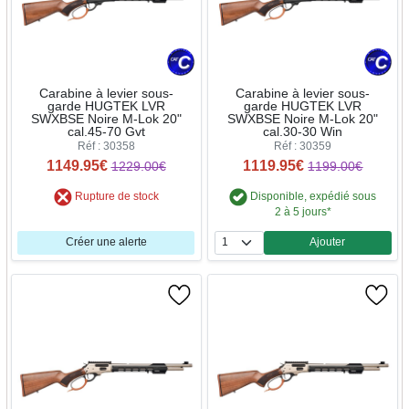
Carabine à levier sous-
Carabine à levier sous-
garde HUGTEK LVR
garde HUGTEK LVR
SWXBSE Noire M-Lok 20"
SWXBSE Noire M-Lok 20"
cal.45-70 Gvt
cal.30-30 Win
Réf : 30358
Réf : 30359
1149.95€
1119.95€
1229.00€
1199.00€
Rupture de stock
Disponible, expédié sous
2 à 5 jours*
Créer une alerte
Ajouter
Quantité