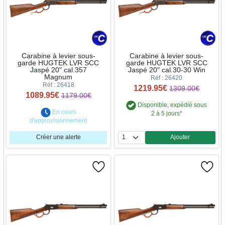
Carabine à levier sous-
Carabine à levier sous-
garde HUGTEK LVR SCC
garde HUGTEK LVR SCC
Jaspé 20" cal.357
Jaspé 20" cal.30-30 Win
Magnum
Réf : 26420
Réf : 26418
1219.95€
1309.00€
1089.95€
1179.00€
Disponible, expédié sous
En cours
2 à 5 jours*
d'approvisionnement
Créer une alerte
Ajouter
Quantité