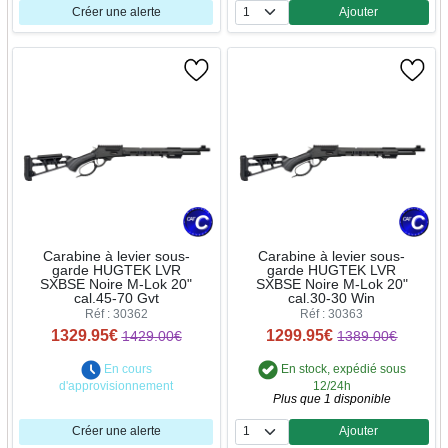
Créer une alerte
Ajouter
Quantité
Carabine à levier sous-
Carabine à levier sous-
garde HUGTEK LVR
garde HUGTEK LVR
SXBSE Noire M-Lok 20"
SXBSE Noire M-Lok 20"
cal.45-70 Gvt
cal.30-30 Win
Réf : 30362
Réf : 30363
1329.95€
1299.95€
1429.00€
1389.00€
En cours
En stock, expédié sous
d'approvisionnement
12/24h
Plus que 1 disponible
Créer une alerte
Ajouter
Quantité