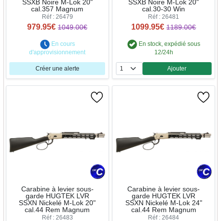
SSXB Noire M-Lok 20"
SSXB Noire M-Lok 20"
cal.357 Magnum
cal.30-30 Win
Réf : 26479
Réf : 26481
979.95€
1099.95€
1049.00€
1189.00€
En cours
En stock, expédié sous
d'approvisionnement
12/24h
Créer une alerte
Ajouter
Quantité
Carabine à levier sous-
Carabine à levier sous-
garde HUGTEK LVR
garde HUGTEK LVR
SSXN Nickelé M-Lok 20"
SSXN Nickelé M-Lok 24"
cal.44 Rem Magnum
cal.44 Rem Magnum
Réf : 26483
Réf : 26484