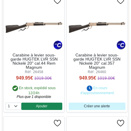
Carabine à levier sous-
Carabine à levier sous-
garde HUGTEK LVR SSN
garde HUGTEK LVR SSN
Nickelé 20" cal.44 Rem
Nickelé 20" cal.357
Magnum
Magnum
Réf : 26458
Réf : 26460
949.95€
949.95€
1019.00€
1019.00€
En stock, expédié sous
En cours
12/24h
d'approvisionnement
Plus que 1 disponible
Ajouter
Créer une alerte
Quantité