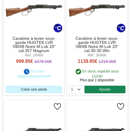
Carabine à levier sous-
Carabine à levier sous-
garde HUGTEK LVR
garde HUGTEK LVR
SWXB Noire M-Lok 20"
SWXB Noire M-Lok 20"
cal.357 Magnum
cal.30-30 Win
Réf : 26466
Réf : 26468
999.95€
1139.95€
1079.00€
1219.00€
En cours
En stock, expédié sous
d'approvisionnement
12/24h
Plus que 1 disponible
Créer une alerte
Ajouter
Quantité