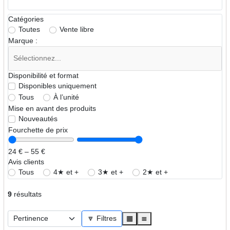
Catégories
Toutes
Vente libre
Marque :
Disponibilité et format
Disponibles uniquement
Tous
À l’unité
Mise en avant des produits
Nouveautés
Fourchette de prix
24 € – 55 €
Avis clients
Tous
4★ et +
3★ et +
2★ et +
9
résultats
🔽 Filtres
▦
≣