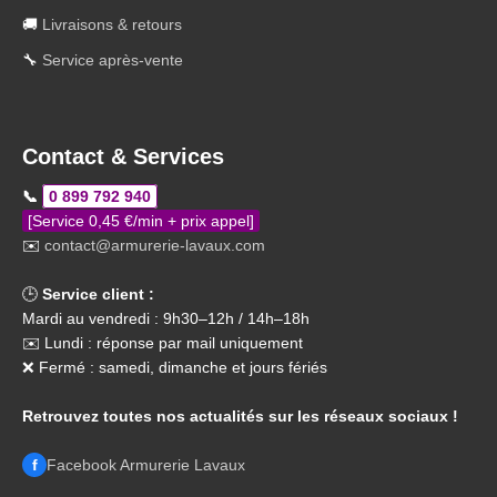
🚚
Livraisons & retours
🔧
Service après-vente
Contact & Services
📞
0 899 792 940
[Service 0,45 €/min + prix appel]
✉️
contact@armurerie-lavaux.com
🕒
Service client :
Mardi au vendredi : 9h30–12h / 14h–18h
✉️ Lundi : réponse par mail uniquement
❌ Fermé : samedi, dimanche et jours fériés
Retrouvez toutes nos actualités sur les réseaux sociaux !
f
Facebook Armurerie Lavaux