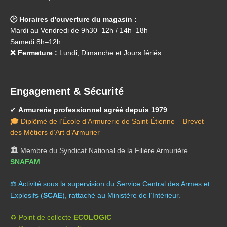
🕑 Horaires d'ouverture du magasin :
Mardi au Vendredi de 9h30–12h / 14h–18h
Samedi 8h–12h
❌ Fermeture :
Lundi, Dimanche et Jours fériés
Engagement & Sécurité
✔
Armurerie professionnel agréé depuis 1979
🎓
Diplômé de l’École d’Armurerie de Saint-Étienne – Brevet
des Métiers d’Art d’Armurier
🏛️
Membre du Syndicat National de la Filière Armurière
SNAFAM
⚖️ A
ctivité sous la supervision du Service Central des Armes et
Explosifs (
SCAE
), rattaché au Ministère de l’Intérieur.
♻️ Point de collecte
ECOLOGIC