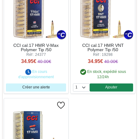
CCI cal.17 HMR V-Max
CCI cal.17 HMR VNT
Polymer Tip /50
Polymer Tip /50
Réf : 24377
Réf : 19298
34.95€
34.95€
40.00€
40.00€
En cours
En stock, expédié sous
d'approvisionnement
12/24h
Créer une alerte
Ajouter
Quantité