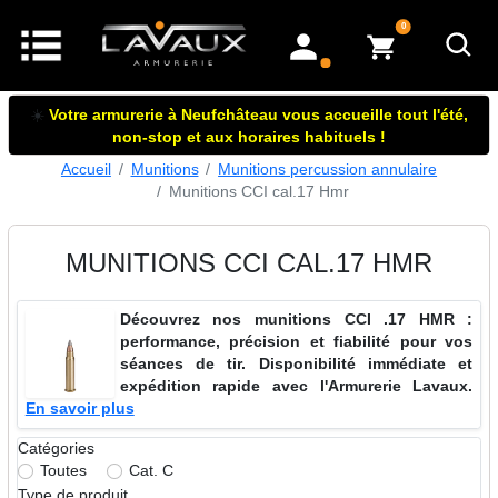
articles dans le panier
0
mon compte
☀️
Votre armurerie à Neufchâteau vous accueille tout l'été,
non-stop et aux horaires habituels !
Accueil
Munitions
Munitions percussion annulaire
Munitions CCI cal.17 Hmr
MUNITIONS CCI CAL.17 HMR
Découvrez nos munitions CCI .17 HMR :
performance, précision et fiabilité pour vos
séances de tir. Disponibilité immédiate et
expédition rapide avec l'Armurerie Lavaux.
En savoir plus
Catégories
Toutes
Cat. C
Type de produit