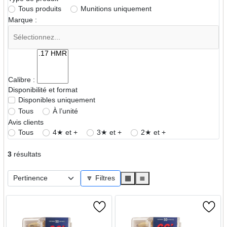
Tous produits
Munitions uniquement
Marque :
Calibre :
Disponibilité et format
Disponibles uniquement
Tous
À l’unité
Avis clients
Tous
4★ et +
3★ et +
2★ et +
3
résultats
🔽 Filtres
▦
≣