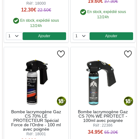
19.60€
37.30€
Réf : 18000
12.30€
22.50€
En stock, expédié sous
12/24h
En stock, expédié sous
12/24h
Ajouter
Ajouter
Quantité
Quantité
Bombe lacrymogène Gaz
Bombe lacrymogène Gaz
CS 70% LE
CS 70% WE PROTECT -
PROTECTEUR Spécial
100ml avec poignée
Force de l'Ordre - 100 ml
Réf : 22386
avec poignée
34.95€
65.20€
Réf : 18001