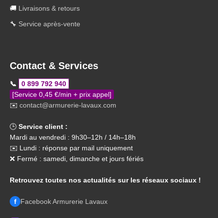
🚚
Livraisons & retours
🔧
Service après-vente
Contact & Services
📞
0 899 792 940
[Service 0,45 €/min + prix appel]
✉️
contact@armurerie-lavaux.com
🕒
Service client :
Mardi au vendredi : 9h30–12h / 14h–18h
✉️ Lundi : réponse par mail uniquement
❌ Fermé : samedi, dimanche et jours fériés
Retrouvez toutes nos actualités sur les réseaux sociaux !
f
Facebook Armurerie Lavaux