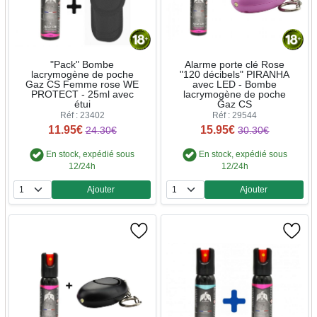
"Pack" Bombe
Alarme porte clé Rose
lacrymogène de poche
"120 décibels" PIRANHA
Gaz CS Femme rose WE
avec LED - Bombe
PROTECT - 25ml avec
lacrymogène de poche
étui
Gaz CS
Réf : 23402
Réf : 29544
11.95€
15.95€
24.30€
30.30€
En stock, expédié sous
En stock, expédié sous
12/24h
12/24h
Ajouter
Ajouter
Quantité
Quantité