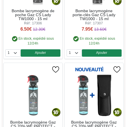
Bombe lacrymogène de
Bombe lacrymogène
poche Gaz CS Lady
porte-clés Gaz CS Lady
TW1000 - 15 ml
TW1000 - 15 ml
Réf : 17306
Réf : 17307
6.50€
7.95€
12.30€
13.60€
En stock, expédié sous
En stock, expédié sous
12/24h
12/24h
Ajouter
Ajouter
Quantité
Quantité
Bombe lacrymogène Gaz
Bombe lacrymogène Gaz
CS 70% WE PROTECT -
CS 70% WE PROTECT -