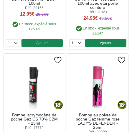
100ml
100ml avec étui porte
ceinture
Réf : 23165
Réf : 31823
12.95€
28.50€
24.95€
48.50€
En stock, expédié sous
En stock, expédié sous
12/24h
12/24h
Ajouter
Ajouter
Quantité
Quantité
Bombe lacrymogène de
Bombe au poivre de
poche Gaz CS 70% CBM
poche Gaz femme rose
- 25ml
LADY'S DEFENDER -
25ml
Réf : 17779