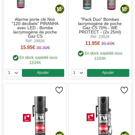
Alarme porte clé Noir
"Pack Duo" Bombes
"120 décibels" PIRANHA
lacrymogène de poche
avec LED - Bombe
Gaz CS 70% - WE
lacrymogène de poche
PROTECT - (2x 25ml)
Gaz CS
Réf : 23028
Réf : 29926
11.95€
30.60€
15.95€
30.30€
En stock, expédié sous
En stock, expédié sous
12/24h
12/24h
Ajouter
Ajouter
Quantité
Quantité