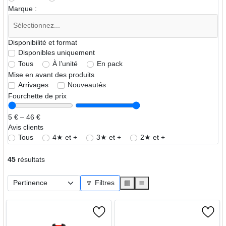
Marque :
Disponibilité et format
Disponibles uniquement
Tous
À l’unité
En pack
Mise en avant des produits
Arrivages
Nouveautés
Fourchette de prix
5 € – 46 €
Avis clients
Tous
4★ et +
3★ et +
2★ et +
45
résultats
🔽 Filtres
▦
≣