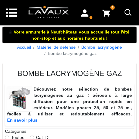
articles dans le panier
0
mon compte
☀️
Votre armurerie à Neufchâteau vous accueille tout l'été,
non-stop et aux horaires habituels !
Accueil
Matériel de défense
Bombe lacrymogène
Bombe lacrymogène gaz
BOMBE LACRYMOGÈNE GAZ
Découvrez notre sélection de bombes
lacrymogènes au gaz : aérosols à large
diffusion pour une protection rapide en
extérieur. Modèles phares 25, 50 et 75 ml,
faciles à utiliser et redoutablement efficaces.
En savoir plus
Catégories
Toutes
Cat. D