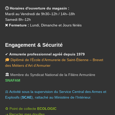
🕑 Horaires d'ouverture du magasin :
Mardi au Vendredi de 9h30–12h / 14h–18h
Samedi 8h–12h
❌ Fermeture :
Lundi, Dimanche et Jours fériés
Engagement & Sécurité
✔
Armurerie professionnel agréé depuis 1979
🎓
Diplômé de l’École d’Armurerie de Saint-Étienne – Brevet
des Métiers d’Art d’Armurier
🏛️
Membre du Syndicat National de la Filière Armurière
SNAFAM
⚖️ A
ctivité sous la supervision du Service Central des Armes et
Explosifs (
SCAE
), rattaché au Ministère de l’Intérieur.
♻️ Point de collecte
ECOLOGIC
➝ Recycler mes douilles