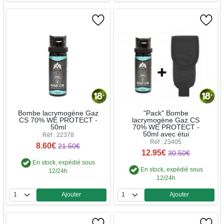
Bombe lacrymogène Gaz
"Pack" Bombe
CS 70% WE PROTECT -
lacrymogène Gaz CS
50ml
70% WE PROTECT -
50ml avec étui
Réf : 22378
Réf : 23405
8.60€
21.50€
12.95€
30.50€
En stock, expédié sous
En stock, expédié sous
12/24h
12/24h
Ajouter
Ajouter
Quantité
Quantité