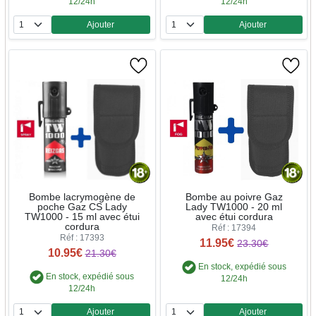
12/24h
12/24h
Ajouter
Ajouter
Quantité
Quantité
Bombe lacrymogène de
Bombe au poivre Gaz
poche Gaz CS Lady
Lady TW1000 - 20 ml
TW1000 - 15 ml avec étui
avec étui cordura
cordura
Réf : 17394
Réf : 17393
11.95€
23.30€
10.95€
21.30€
En stock, expédié sous
En stock, expédié sous
12/24h
12/24h
Ajouter
Ajouter