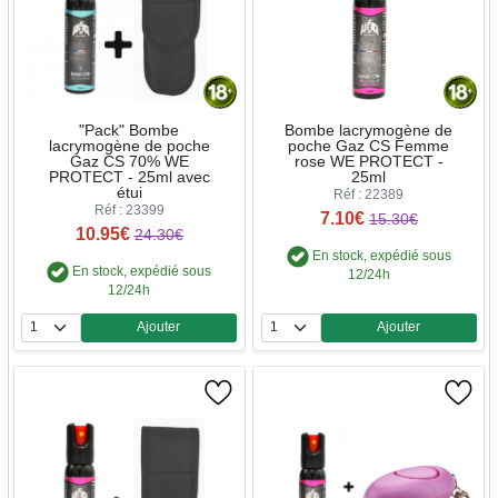
"Pack" Bombe
Bombe lacrymogène de
lacrymogène de poche
poche Gaz CS Femme
Gaz CS 70% WE
rose WE PROTECT -
PROTECT - 25ml avec
25ml
étui
Réf : 22389
Réf : 23399
7.10€
15.30€
10.95€
24.30€
En stock, expédié sous
En stock, expédié sous
12/24h
12/24h
Ajouter
Ajouter
Quantité
Quantité