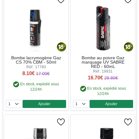
Bombe lacrymogène Gaz
Bombe au poivre Gaz
CS 70% CBM - 50ml
marquage UV SABRE
RED - 60mL
Réf : 17780
Réf : 19931
8.10€
17.00€
16.70€
28.80€
En stock, expédié sous
En stock, expédié sous
12/24h
12/24h
Ajouter
Ajouter
Quantité
Quantité