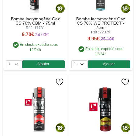
Bombe lacrymogène Gaz
Bombe lacrymogène Gaz
CS 70% CBM - 75ml
CS 70% WE PROTECT -
75ml
Réf : 17781
Réf : 22379
9.70€
24.00€
9.95€
25.10€
En stock, expédié sous
En stock, expédié sous
12/24h
12/24h
Ajouter
Ajouter
Quantité
Quantité