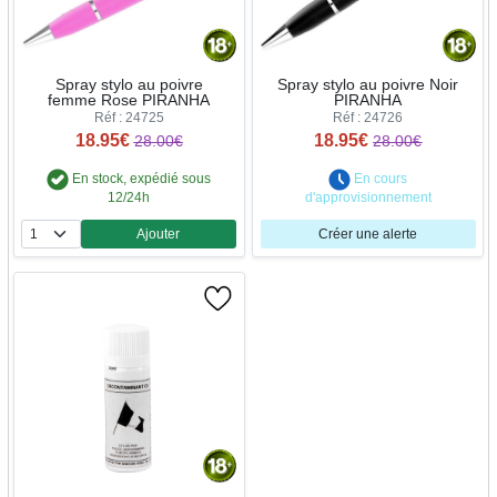
Spray stylo au poivre
Spray stylo au poivre Noir
femme Rose PIRANHA
PIRANHA
Réf : 24725
Réf : 24726
18.95€
18.95€
28.00€
28.00€
En stock, expédié sous
En cours
12/24h
d'approvisionnement
Ajouter
Créer une alerte
Quantité