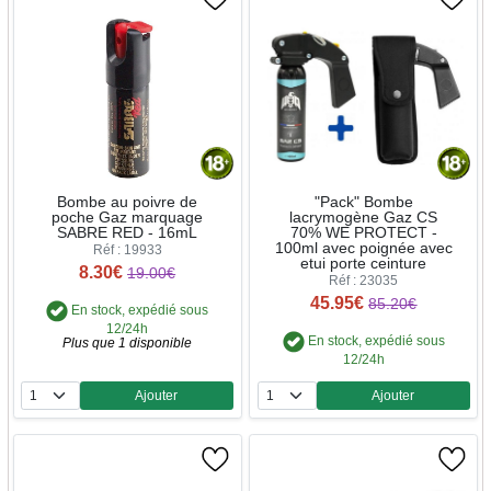
Bombe au poivre de
"Pack" Bombe
poche Gaz marquage
lacrymogène Gaz CS
SABRE RED - 16mL
70% WE PROTECT -
100ml avec poignée avec
Réf : 19933
etui porte ceinture
8.30€
19.00€
Réf : 23035
45.95€
85.20€
En stock, expédié sous
12/24h
En stock, expédié sous
Plus que 1 disponible
12/24h
Ajouter
Ajouter
Quantité
Quantité