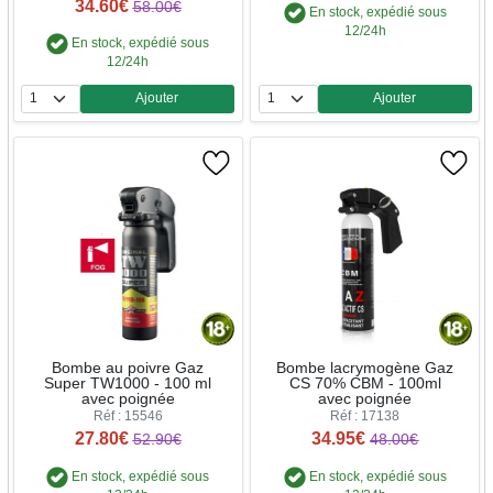
34.60€
58.00€
En stock, expédié sous
12/24h
En stock, expédié sous
12/24h
Ajouter
Ajouter
Quantité
Quantité
Bombe au poivre Gaz
Bombe lacrymogène Gaz
Super TW1000 - 100 ml
CS 70% CBM - 100ml
avec poignée
avec poignée
Réf : 15546
Réf : 17138
27.80€
34.95€
52.90€
48.00€
En stock, expédié sous
En stock, expédié sous