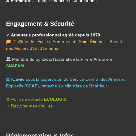
❌ Fermeture :
Lundi, Dimanche et Jours fériés
Engagement & Sécurité
✔
Armurerie professionnel agréé depuis 1979
🎓
Diplômé de l’École d’Armurerie de Saint-Étienne – Brevet
des Métiers d’Art d’Armurier
🏛️
Membre du Syndicat National de la Filière Armurière
SNAFAM
⚖️ A
ctivité sous la supervision du Service Central des Armes et
Explosifs (
SCAE
), rattaché au Ministère de l’Intérieur.
♻️ Point de collecte
ECOLOGIC
➝ Recycler mes douilles
Réglementation & Infos