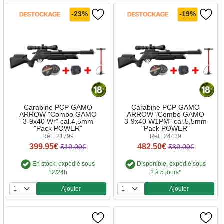
-23%
-19%
Carabine PCP GAMO
Carabine PCP GAMO
ARROW "Combo GAMO
ARROW "Combo GAMO
3-9x40 Wr" cal.4,5mm
3-9x40 W1PM" cal.5,5mm
"Pack POWER"
"Pack POWER"
Réf : 21799
Réf : 24439
399.95€
482.50€
519.00€
589.00€
En stock, expédié sous
Disponible, expédié sous
12/24h
2 à 5 jours*
Ajouter
Ajouter
Quantité
Quantité