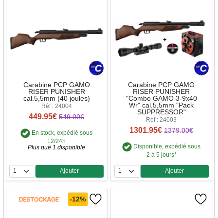
Carabine PCP GAMO
Carabine PCP GAMO
RISER PUNISHER
RISER PUNISHER
cal.5,5mm (40 joules)
"Combo GAMO 3-9x40
Wr" cal.5,5mm "Pack
Réf : 24004
SUPPRESSOR"
449.95€
549.00€
Réf : 24003
1301.95€
1379.00€
En stock, expédié sous
12/24h
Disponible, expédié sous
Plus que 1 disponible
2 à 5 jours*
Ajouter
Ajouter
Quantité
Quantité
-12%