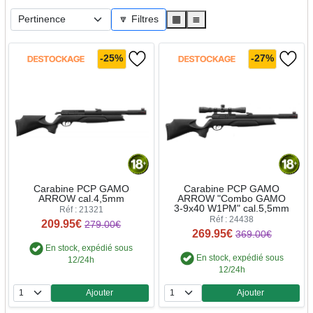
🔽 Filtres
▦
≣
-25%
-27%
Carabine PCP GAMO
Carabine PCP GAMO
ARROW cal.4,5mm
ARROW "Combo GAMO
3-9x40 W1PM" cal.5,5mm
Réf : 21321
Réf : 24438
209.95€
279.00€
269.95€
369.00€
En stock, expédié sous
En stock, expédié sous
12/24h
12/24h
Ajouter
Ajouter
Quantité
Quantité