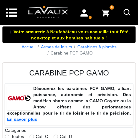
articles dans le panier
0
mon compte
☀️
Votre armurerie à Neufchâteau vous accueille tout l'été,
non-stop et aux horaires habituels !
Accueil
Armes de loisirs
Carabines à plombs
Carabine PCP GAMO
CARABINE PCP GAMO
Découvrez les carabines PCP GAMO, alliant
puissance, autonomie et précision. Des
modèles phares comme la GAMO Coyote ou la
Arrow offrent des performances
exceptionnelles pour le tir de loisir et le tir de précision.
En savoir plus
Catégories
Toutes
Cat. C
Cat. D