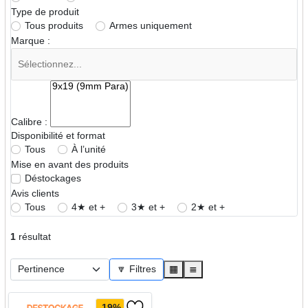
Type de produit
Tous produits
Armes uniquement
Marque :
Calibre :
Disponibilité et format
Tous
À l’unité
Mise en avant des produits
Déstockages
Avis clients
Tous
4★ et +
3★ et +
2★ et +
1
résultat
🔽 Filtres
▦
≣
-19%