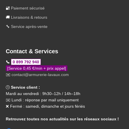
🔐
Paiement sécurisé
🚚
Livraisons & retours
🔧
Service après-vente
Contact & Services
📞
0 899 792 940
[Service 0,45 €/min + prix appel]
✉️
contact@armurerie-lavaux.com
🕒
Service client :
Mardi au vendredi : 9h30–12h / 14h–18h
✉️ Lundi : réponse par mail uniquement
❌ Fermé : samedi, dimanche et jours fériés
Retrouvez toutes nos actualités sur les réseaux sociaux !