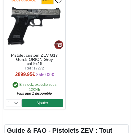
Pistolet custom ZEV G17
Gen.5 ORION Grey
cal.9x19
Réf : 17272
2899.95€
3550.00€
En stock, expédié sous
12/24h
Plus que 1 disponible
Ajouter
Quantité
Guide & FAQ - Pistolets ZEV : Tout