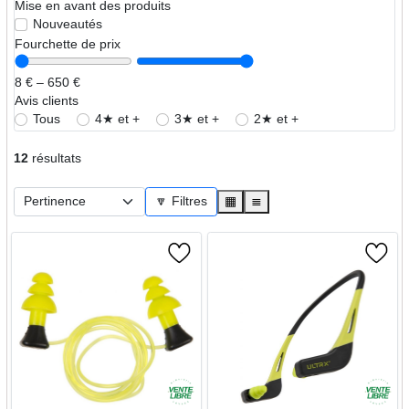
Mise en avant des produits
Nouveautés
Fourchette de prix
8 € – 650 €
Avis clients
Tous
4★ et +
3★ et +
2★ et +
12
résultats
🔽 Filtres
▦
≣