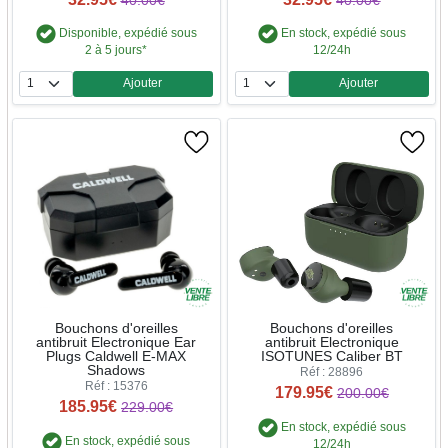
40.00€
40.00€
Disponible, expédié sous
En stock, expédié sous
2 à 5 jours*
12/24h
Ajouter
Ajouter
Quantité
Quantité
Bouchons d'oreilles
Bouchons d'oreilles
antibruit Electronique Ear
antibruit Electronique
Plugs Caldwell E-MAX
ISOTUNES Caliber BT
Shadows
Réf : 28896
Réf : 15376
179.95€
200.00€
185.95€
229.00€
En stock, expédié sous
En stock, expédié sous
12/24h