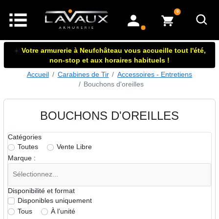
articles dans le panier
0
mon compte
☀️
Votre armurerie à Neufchâteau vous accueille tout l'été,
non-stop et aux horaires habituels !
Accueil
Carabines de Tir
Accessoires - Entretiens
Bouchons d'oreilles
BOUCHONS D'OREILLES
Catégories
Toutes
Vente Libre
Marque :
Disponibilité et format
Disponibles uniquement
Tous
À l’unité