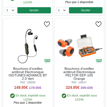
Plus que 1 disponible
12/24h
Ajouter
Ajouter
Quantité
Quantité
Bouchons d'oreilles
Bouchons d'oreilles
antibruit Electronique
antibruit Electronique
ISOTUNES ADVANCE BT
PELTOR EEP-100
2.0 Vert
Orange
Réf : 28899
Réf : 19647
149.95€
324.95€
179.95€
399.00€
En stock, expédié sous
En stock, expédié sous
12/24h
12/24h
Plus que 1 disponible