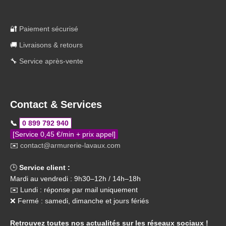
🔐
Paiement sécurisé
🚚
Livraisons & retours
🔧
Service après-vente
Contact & Services
📞
0 899 792 940
[Service 0,45 €/min + prix appel]
✉️
contact@armurerie-lavaux.com
🕒
Service client :
Mardi au vendredi : 9h30–12h / 14h–18h
✉️ Lundi : réponse par mail uniquement
❌ Fermé : samedi, dimanche et jours fériés
Retrouvez toutes nos actualités sur les réseaux sociaux !