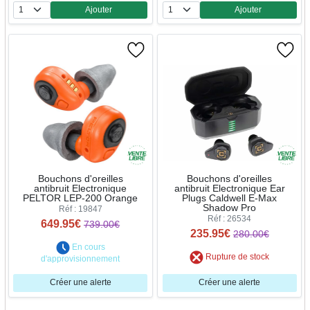
Ajouter
Ajouter
Quantité
Quantité
Bouchons d'oreilles
Bouchons d'oreilles
antibruit Electronique
antibruit Electronique Ear
PELTOR LEP-200 Orange
Plugs Caldwell E-Max
Shadow Pro
Réf : 19847
Réf : 26534
649.95€
739.00€
235.95€
280.00€
En cours
Rupture de stock
d'approvisionnement
Créer une alerte
Créer une alerte