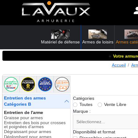
Matériel de défense
Armes de loisirs
Armes caté
☀️
Votre armure
Accueil
Arm
Entretien des armes
Catégories
Catégories B
Toutes
Vente Libre
Marque :
Entretien de l'arme
Graisse pour armes
Entretien des bois pour crosses
et poignées d’armes
Dégraissant pour armes
Disponibilité et format
Déplombant pour armes