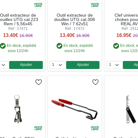
Outil extracteur de
Outil extracteur de
Clef univers
ouilles UTG cal.223
douilles UTG cal.308
chokes pour
Rem / 5,56x45
Win / 7.62x51
REAL AV
Réf : 17471
Réf : 17472
Réf : 251
13.40€
13.40€
16.95€
16.90€
16.90€
20
En stock, expédié
En stock, expédié
En stock, 
sous 12/24h
sous 12/24h
sous 12/
Ajouter
Ajouter
Aj
Quantité
Quantité
Qua