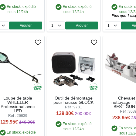
En stock, expédié
En stock, expédié
En stock, 
sous 12/24h
sous 12/24h
sous 12/
Plus que 1 dis
Ajouter
Ajouter
Aj
Quantité
Quantité
Qua
Loupe de table
Outil de démontage
Chevalet
WHEELER
pour hausse GLOCK
nettoyage 
Professional avec
BEST GUN 
Réf : 9781
LED
Réf : 303
139.00€
200.00€
Réf : 26639
238.95€
28
129.95€
149.90€
En stock, expédié
En stock, 
sous 12/24h
En stock, expédié
sous 12/