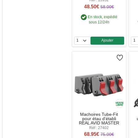
Réf : 13932
48.50€
58.00€
En stock, expédié
sous 12/24h
Ajouter
Quantité
Machoires Tube-Fit
pour étau d'établi
REAL AVID MASTER
Réf : 27402
68.95€
75.00€