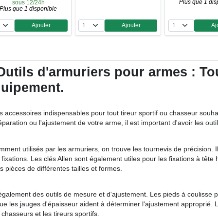
Plus que 1 dis
sous 12/24h
Plus que 1 disponible
Ajouter
Ajouter
Aj
Quantité
Quantité
Qua
utils d'armuriers pour armes : Tou
équipement.
 accessoires indispensables pour tout tireur sportif ou chasseur souha
paration ou l'ajustement de votre arme, il est important d'avoir les outi
mment utilisés par les armuriers, on trouve les tournevis de précision. I
xations. Les clés Allen sont également utiles pour les fixations à tête h
s pièces de différentes tailles et formes.
t également des outils de mesure et d'ajustement. Les pieds à coulisse 
ue les jauges d'épaisseur aident à déterminer l'ajustement approprié. L
chasseurs et les tireurs sportifs.