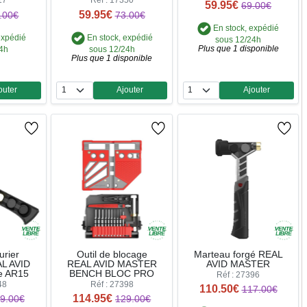
17
Réf : 17350
59.95€
69.00€
59.95€
.00€
73.00€
En stock, expédié
expédié
En stock, expédié
sous 12/24h
Plus que 1 disponible
24h
sous 12/24h
Plus que 1 disponible
outer
Ajouter
Ajouter
ntité
Quantité
Quantité
urier
Outil de blocage
Marteau forgé REAL
AL AVID
REAL AVID MASTER
AVID MASTER
e AR15
BENCH BLOC PRO
Réf : 27396
48
Réf : 27398
110.50€
117.00€
114.95€
9.00€
129.00€