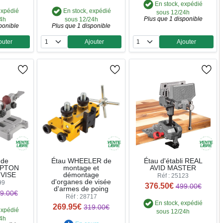
En stock, expédié
expédié
En stock, expédié
sous 12/24h
Plus que 1 disponible
24h
sous 12/24h
ponible
Plus que 1 disponible
outer
Ajouter
Ajouter
ntité
Quantité
Quantité
 de
Étau WHEELER de
Étau d'établi REAL
TIPTON
montage et
AVID MASTER
VISE
démontage
Réf : 25123
d'organes de visée
99
376.50€
499.00€
d'armes de poing
9.00€
Réf : 28717
En stock, expédié
269.95€
319.00€
expédié
sous 12/24h
24h