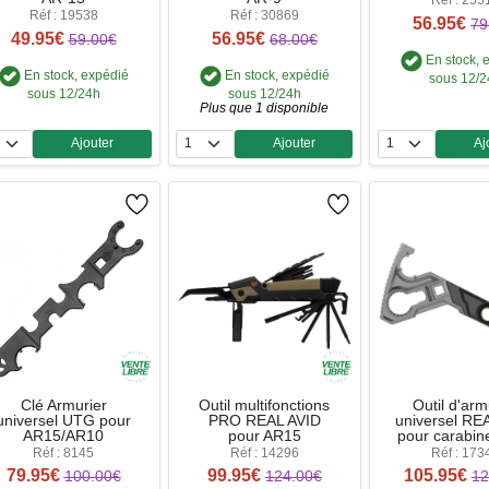
Réf : 255
Réf : 19538
Réf : 30869
56.95€
79
49.95€
56.95€
59.00€
68.00€
En stock, 
En stock, expédié
En stock, expédié
sous 12/
sous 12/24h
sous 12/24h
Plus que 1 disponible
Ajouter
Ajouter
Aj
Quantité
Quantité
Qua
Clé Armurier
Outil multifonctions
Outil d'arm
universel UTG pour
PRO REAL AVID
universel RE
AR15/AR10
pour AR15
pour carabin
Réf : 8145
Réf : 14296
Réf : 173
79.95€
99.95€
105.95€
100.00€
124.00€
12