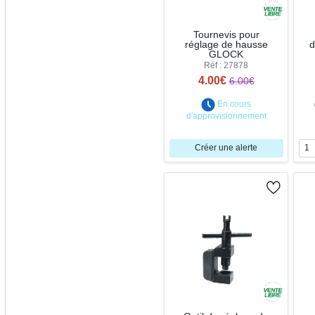
Tournevis pour
réglage de hausse
d
GLOCK
Réf : 27878
4.00€
6.00€
En cours
d'approvisionnement
Créer une alerte