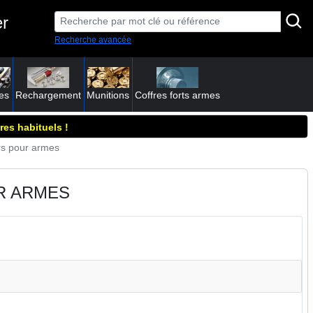
er
Recherche avancée
es
Rechargement
Munitions
Coffres forts armes
res habituels !
ers pour armes
R ARMES