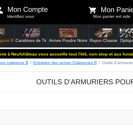
Mon Compte
Mon Pani
Identifiez vous
Mon panier est vide
gorie B
Carabines de Tir
Armes Poudre Noire
Rayon Chasse
Optiqu
rie à Neufchâteau vous accueille tout l'été, non-stop et aux horai
es catégorie B
Entretien des armes Catégories B
Outils d'armuri
OUTILS D'ARMURIERS POU