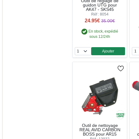
Outil de réglage de
guidon UTG pour
AK47 - SKS45
Réf : 8054
24.95€
35.00€
En stock, expédié
sous 12/24h
Ajouter
Quantité
Outil de nettoyage
REAL AVID CARBON
BOSS pour AR15