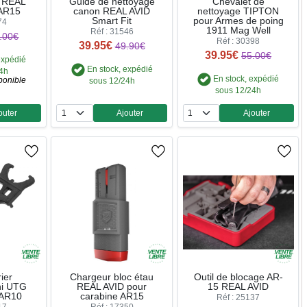
ir REAL
Guide de nettoyage
Chevalet de
 AR15
canon REAL AVID
nettoyage TIPTON
Smart Fit
pour Armes de poing
74
1911 Mag Well
Réf : 31546
.00€
Réf : 30398
39.95€
49.90€
39.95€
55.00€
expédié
En stock, expédié
24h
En stock, expédié
ponible
sous 12/24h
sous 12/24h
outer
Ajouter
Ajouter
ntité
Quantité
Quantité
ier
Chargeur bloc étau
Outil de blocage AR-
ni UTG
REAL AVID pour
15 REAL AVID
/AR10
carabine AR15
Réf : 25137