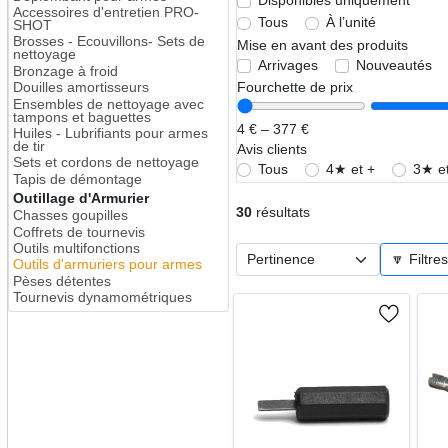
Disponibles uniquement
Accessoires d'entretien PRO-
Tous
À l’unité
SHOT
Brosses - Ecouvillons- Sets de
Mise en avant des produits
nettoyage
Arrivages
Nouveautés
Bronzage à froid
Fourchette de prix
Douilles amortisseurs
Ensembles de nettoyage avec
tampons et baguettes
4 € – 377 €
Huiles - Lubrifiants pour armes
de tir
Avis clients
Sets et cordons de nettoyage
Tous
4★ et +
3★ et
Tapis de démontage
Outillage d'Armurier
30
résultats
Chasses goupilles
Coffrets de tournevis
Outils multifonctions
🔽 Filtre
Outils d'armuriers pour armes
Pèses détentes
Tournevis dynamométriques