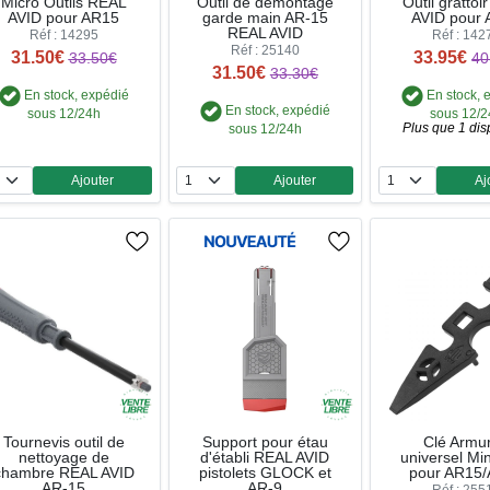
Micro Outils REAL
Outil de démontage
Outil gratto
AVID pour AR15
garde main AR-15
AVID pour
REAL AVID
Réf : 14295
Réf : 142
Réf : 25140
31.50€
33.95€
33.50€
40
31.50€
33.30€
En stock, expédié
En stock, 
En stock, expédié
sous 12/24h
sous 12/
Plus que 1 dis
sous 12/24h
Ajouter
Ajouter
Aj
Quantité
Quantité
Qua
Tournevis outil de
Support pour étau
Clé Armur
nettoyage de
d'établi REAL AVID
universel Mi
chambre REAL AVID
pistolets GLOCK et
pour AR15
AR-15
AR-9