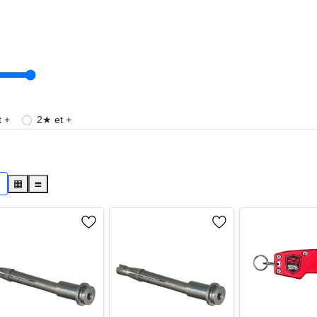
 +
2★ et +
s
▦
≣