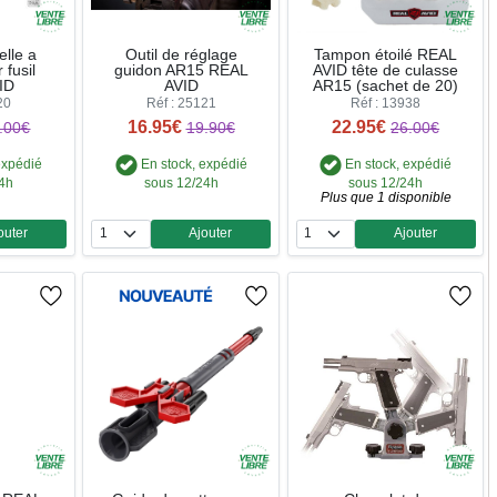
elle a
Outil de réglage
Tampon étoilé REAL
 fusil
guidon AR15 REAL
AVID tête de culasse
ID
AVID
AR15 (sachet de 20)
20
Réf : 25121
Réf : 13938
16.95€
22.95€
.00€
19.90€
26.00€
expédié
En stock, expédié
En stock, expédié
24h
sous 12/24h
sous 12/24h
Plus que 1 disponible
outer
Ajouter
Ajouter
ntité
Quantité
Quantité