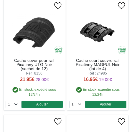
Cache cover pour rail
Cache court couvre rail
Picatinny UTG Noir
Picatinny MAGPUL Noir
(sachet de 12)
(lot de 4)
Réf : 8156
Réf : 24985
21.95€
16.95€
28.00€
19.00€
En stock, expédié sous
En stock, expédié sous
12/24h
12/24h
Ajouter
Ajouter
Quantité
Quantité