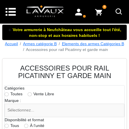
articles dans le panier
0
mon compte
☀️
Votre armurerie à Neufchâteau vous accueille tout l'été,
non-stop et aux horaires habituels !
Accueil
Armes catégorie B
Elements des armes Catégories B
Accessoires pour rail Picatinny et garde main
ACCESSOIRES POUR RAIL
PICATINNY ET GARDE MAIN
Catégories
Toutes
Vente Libre
Marque :
Disponibilité et format
Tous
À l’unité