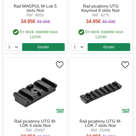
Rail MAGPUL M-Lok 5
Rail picatinny UTG
slots Noir
Keymod 8 slots Noir
Réf : 8053
Réf : 6275
34.95€
34.95€
39.00€
45.00€
En stock, expédié sous
En stock, expédié sous
12/24h
12/24h
Ajouter
Ajouter
Quantité
Quantité
Rail picatinny UTG M-
Rail picatinny UTG M-
LOK 4 slots Noir
LOK 7 slots Noir
Réf : 25497
Réf : 25498