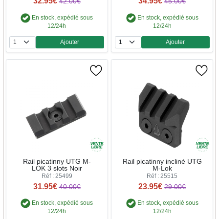
32.95€
34.95€
42.00€
45.00€
En stock, expédié sous
En stock, expédié sous
12/24h
12/24h
Ajouter
Ajouter
Quantité
Quantité
Rail picatinny UTG M-
Rail picatinny incliné UTG
LOK 3 slots Noir
M-Lok
Réf : 25499
Réf : 25515
31.95€
23.95€
40.00€
29.00€
En stock, expédié sous
En stock, expédié sous
12/24h
12/24h