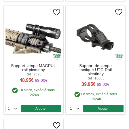
Support lampe MAGPUL
Support de lampe
rail picatinny
tactique UTG Rail
picatinny
Réf : 7373
Réf : 16683
48.95€
69.00€
39.95€
69.00€
En stock, expédié sous
En stock, expédié sous
12/24h
12/24h
Ajouter
Ajouter
Quantité
Quantité