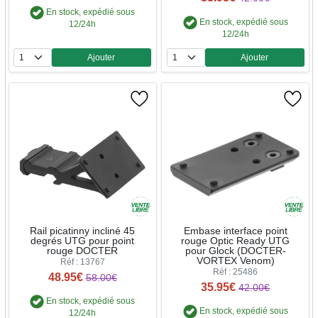
En stock, expédié sous
En stock, expédié sous
12/24h
12/24h
Ajouter
Ajouter
Quantité
Quantité
Rail picatinny incliné 45
Embase interface point
degrés UTG pour point
rouge Optic Ready UTG
rouge DOCTER
pour Glock (DOCTER-
VORTEX Venom)
Réf : 13767
Réf : 25486
48.95€
58.00€
35.95€
42.00€
En stock, expédié sous
En stock, expédié sous
12/24h