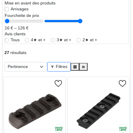
Mise en avant des produits
Arrivages
Fourchette de prix
16 € – 126 €
Avis clients
Tous
4★ et +
3★ et +
2★ et +
27
résultats
🔽 Filtres
▦
≣