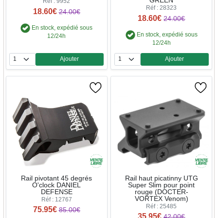
GREEN
Réf : 9952
Réf : 28323
18.60€
24.00€
18.60€
24.00€
En stock, expédié sous
En stock, expédié sous
12/24h
12/24h
Ajouter
Ajouter
Quantité
Quantité
Rail pivotant 45 degrés
Rail haut picatinny UTG
O'clock DANIEL
Super Slim pour point
DEFENSE
rouge (DOCTER-
VORTEX Venom)
Réf : 12767
Réf : 25485
75.95€
85.00€
35.95€
42.00€