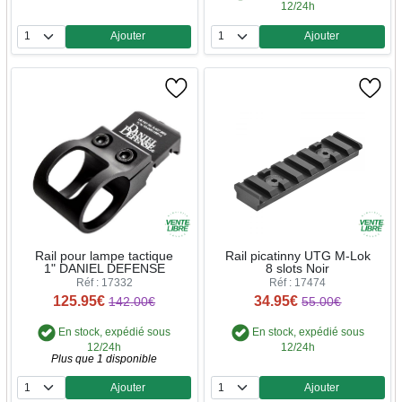
12/24h
Ajouter
Ajouter
Quantité
Quantité
Rail pour lampe tactique
Rail picatinny UTG M-Lok
1" DANIEL DEFENSE
8 slots Noir
Réf : 17332
Réf : 17474
125.95€
34.95€
142.00€
55.00€
En stock, expédié sous
En stock, expédié sous
12/24h
12/24h
Plus que 1 disponible
Ajouter
Ajouter
Quantité
Quantité